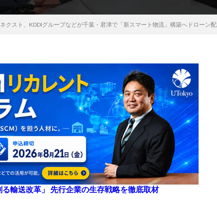
ロネクスト、KDDIグループなどが千葉・君津で「新スマート物流」構築へドローン
来を創る輸送改革」 先行企業の生存戦略を徹底取材