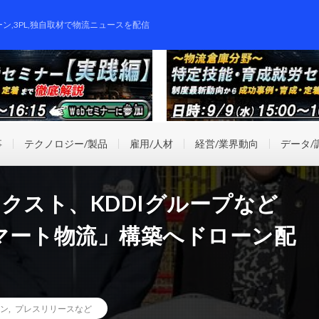
ーン,3PL,独自取材で物流ニュースを配信
事
テクノロジー/製品
雇用/人材
経営/業界動向
データ/
クスト、KDDIグループなど
マート物流」構築へドローン配
ン
,
プレスリリースなど