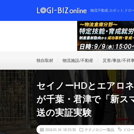
物流不動産,ロボット,ドロ
独自取材
物流施設/不動産
災害/事故/不祥
セイノーHDとエアロネ
が千葉・君津で「新ス
送の実証実験
2024.01.16 18:33:38
テクノロジー/製品
ドロー