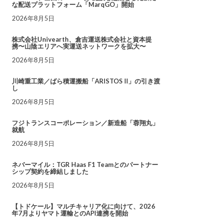
な配送プラットフォーム「MarqGO」開始
2026年8月5日
株式会社Univearth、倉吉運送株式会社と資本提
携〜山陰エリアへ実運送ネットワークを拡大〜
2026年8月5日
川崎重工業／ばら積運搬船「ARISTOS II」の引き渡
し
2026年8月5日
フジトランスコーポレーション／新造船「蓉翔丸」
就航
2026年8月5日
ネバーマイル：TGR Haas F1 Teamとのパートナー
シップ契約を締結しました
2026年8月5日
【トドケール】マルチキャリア化に向けて、2026
年7月よりヤマト運輸とのAPI連携を開始