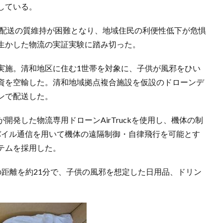
している。
輸配送の質維持が困難となり、地域住民の利便性低下が危惧
生かした物流の実証実験に踏み切った。
実施。清和地区に住む1世帯を対象に、子供が風邪をひい
資を空輸した。清和地域拠点複合施設を仮設のドローンデ
ンで配送した。
発した物流専用ドローンAirTruckを使用し、機体の制
バイル通信を用いて機体の遠隔制御・自律飛行を可能とす
テムを採用した。
の距離を約21分で、子供の風邪を想定した日用品、ドリン
。