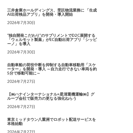
三井倉庫ホールディングス、受託物流業務に 「生成
AI出荷検品アプリ」を開発・導入開始
2026年7月30日
“独自開発こだわり”のサプリメントでD2C展開する
「ウェルモット製薬」がEC自動出荷アプリ「シッピ
ーノ」を導入
2026年7月30日
自動車船の荷役中断を抑制する自動車移動用「スケ
ーター」を開発・導入 ～自力走行できない車両を約
5分で移動可能に～
2026年7月27日
【㈱ハナインターナショナル×星清重機運輸㈱】グ
ループ会社で販売力の更なる強化ねらう
2026年7月27日
東京ミッドタウン八重洲でロボット配送サービスを
本格始動
2026年7月27日