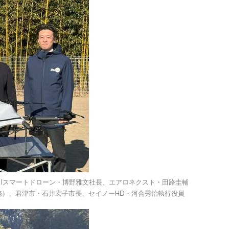
DIスマートドローン・博野雅文社長、エアロネクスト・田路圭輔
締役兼務）、君津市・石井宏子市長、セイノーHD・河合秀治執行役員