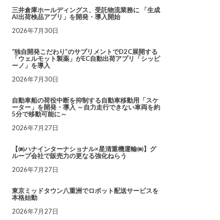
三井倉庫ホールディングス、受託物流業務に 「生成
AI出荷検品アプリ」を開発・導入開始
2026年7月30日
“独自開発こだわり”のサプリメントでD2C展開する
「ウェルモット製薬」がEC自動出荷アプリ「シッピ
ーノ」を導入
2026年7月30日
自動車船の荷役中断を抑制する自動車移動用「スケ
ーター」を開発・導入 ～自力走行できない車両を約
5分で移動可能に～
2026年7月27日
【㈱ハナインターナショナル×星清重機運輸㈱】グ
ループ会社で販売力の更なる強化ねらう
2026年7月27日
東京ミッドタウン八重洲でロボット配送サービスを
本格始動
2026年7月27日