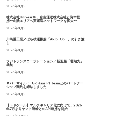
2026年8月5日
株式会社Univearth、倉吉運送株式会社と資本提
携〜山陰エリアへ実運送ネットワークを拡大〜
2026年8月5日
川崎重工業／ばら積運搬船「ARISTOS II」の引き渡
し
2026年8月5日
フジトランスコーポレーション／新造船「蓉翔丸」
就航
2026年8月5日
ネバーマイル：TGR Haas F1 Teamとのパートナー
シップ契約を締結しました
2026年8月5日
【トドケール】マルチキャリア化に向けて、2026
年7月よりヤマト運輸とのAPI連携を開始
2026年7月30日