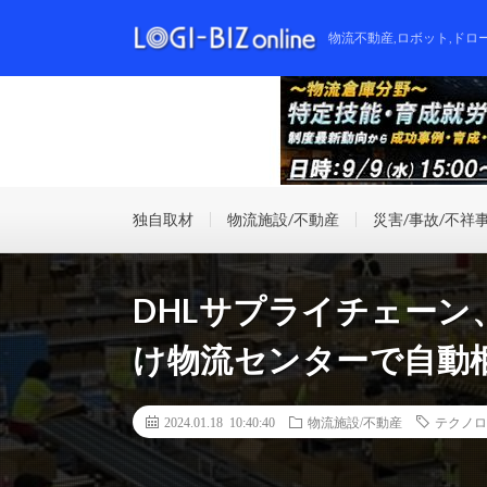
物流不動産,ロボット,ドロ
独自取材
物流施設/不動産
災害/事故/不祥
DHLサプライチェー
け物流センターで自動
2024.01.18 10:40:40
物流施設/不動産
テクノロ