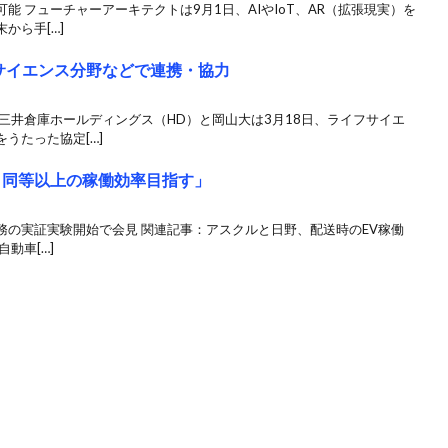
 フューチャーアーキテクトは9月1日、AIやIoT、AR（拡張現実）を
から手[…]
サイエンス分野などで連携・協力
三井倉庫ホールディングス（HD）と岡山大は3月18日、ライフサイエ
うたった協定[…]
と同等以上の稼働効率目指す」
送業務の実証実験開始で会見 関連記事：アスクルと日野、配送時のEV稼働
動車[…]