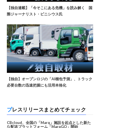
【独自連載】「今そこにある危機」を読み解く 国
際ジャーナリスト・ビニシウス氏
【独自】オープンロジの「AI梱包予測」、トラック
必要台数の迅速把握にも活用本格化
プレスリリースまとめてチェック
CBcloud、全国の「Marq」施設を起点とした新た
な配送プラットフォーム「MarqGO」開始