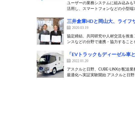
ユーザーの業務システムに組み込みも可能
活用し、スマートフォンなどの小型端末
三井倉庫HDと岡山大、ライフ
2020.03.19
協定締結、共同研究や人材交流を推進 
ンスなどの分野で連携・協力することを
「EVトラックもディーゼル車
2022.01.20
アスクルと日野、CUBE-LINXが配
最適化へ実証実験開始 アスクルと日野自