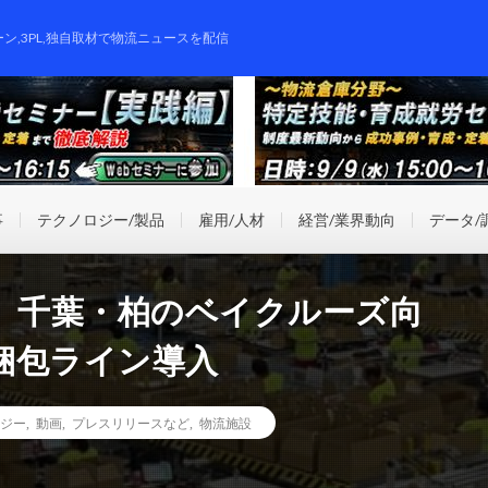
ーン,3PL,独自取材で物流ニュースを配信
事
テクノロジー/製品
雇用/人材
経営/業界動向
データ/
ン、千葉・柏のベイクルーズ向
梱包ライン導入
ジー
,
動画
,
プレスリリースなど
,
物流施設