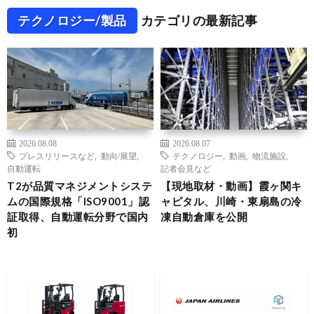
テクノロジー/製品
カテゴリの最新記事
2026.08.08
2026.08.07
プレスリリースなど
,
動向/展望
,
テクノロジー
,
動画
,
物流施設
,
自動運転
記者会見など
T2が品質マネジメントシステ
【現地取材・動画】霞ヶ関キ
ムの国際規格「ISO9001」認
ャピタル、川崎・東扇島の冷
証取得、自動運転分野で国内
凍自動倉庫を公開
初