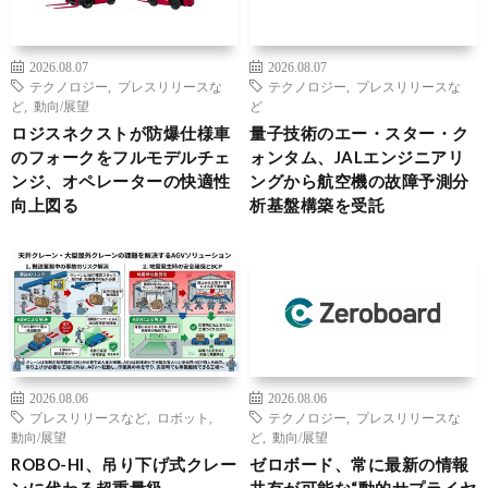
2026.08.07
2026.08.07
テクノロジー
,
プレスリリースな
テクノロジー
,
プレスリリースな
ど
,
動向/展望
ど
ロジスネクストが防爆仕様車
量子技術のエー・スター・ク
のフォークをフルモデルチェ
ォンタム、JALエンジニアリ
ンジ、オペレーターの快適性
ングから航空機の故障予測分
向上図る
析基盤構築を受託
2026.08.06
2026.08.06
プレスリリースなど
,
ロボット
,
テクノロジー
,
プレスリリースな
動向/展望
ど
,
動向/展望
ROBO-HI、吊り下げ式クレー
ゼロボード、常に最新の情報