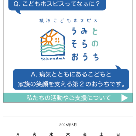
2026年8月
月
火
水
木
金
土
日