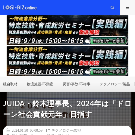
独自取材
物流施設/不動産
災害/事故/不祥事
テクノロジー/製品
JUIDA・鈴木理事長、2024年は「ドロ
ーン社会貢献元年」目指す
2024.01.30 06:00:59
テクノロジー/製品