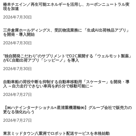
椿本チエイン／再生可能エネルギーを活用し、カーボンニュートラル実
現を加速
2026年7月30日
三井倉庫ホールディングス、受託物流業務に 「生成AI出荷検品アプリ」
を開発・導入開始
2026年7月30日
“独自開発こだわり”のサプリメントでD2C展開する「ウェルモット製薬」
がEC自動出荷アプリ「シッピーノ」を導入
2026年7月30日
自動車船の荷役中断を抑制する自動車移動用「スケーター」を開発・導
入 ～自力走行できない車両を約5分で移動可能に～
2026年7月27日
【㈱ハナインターナショナル×星清重機運輸㈱】グループ会社で販売力の
更なる強化ねらう
2026年7月27日
東京ミッドタウン八重洲でロボット配送サービスを本格始動