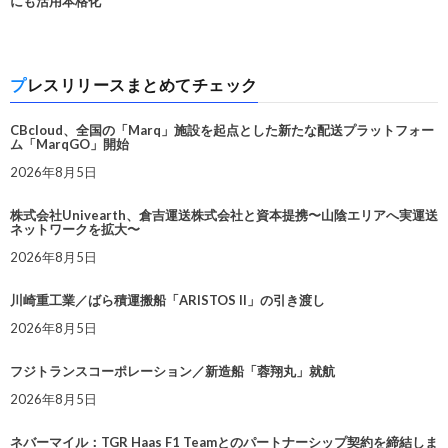
にも活用本格化
プレスリリースまとめてチェック
CBcloud、全国の「Marq」施設を起点とした新たな配送プラットフォー
ム「MarqGO」開始
2026年8月5日
株式会社Univearth、倉吉運送株式会社と資本提携〜山陰エリアへ実運送
ネットワークを拡大〜
2026年8月5日
川崎重工業／ばら積運搬船「ARISTOS II」の引き渡し
2026年8月5日
フジトランスコーポレーション／新造船「蓉翔丸」就航
2026年8月5日
ネバーマイル：TGR Haas F1 Teamとのパートナーシップ契約を締結しま