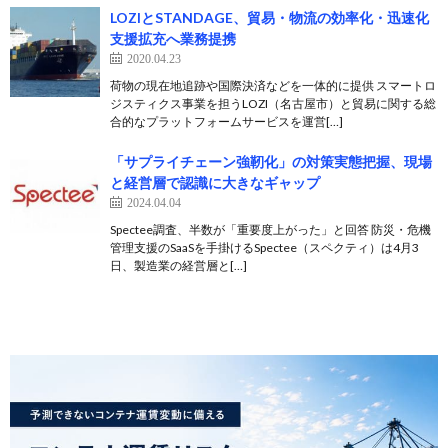
LOZIとSTANDAGE、貿易・物流の効率化・迅速化
支援拡充へ業務提携
2020.04.23
荷物の現在地追跡や国際決済などを一体的に提供 スマートロ
ジスティクス事業を担うLOZI（名古屋市）と貿易に関する総
合的なプラットフォームサービスを運営[…]
「サプライチェーン強靭化」の対策実態把握、現場
と経営層で認識に大きなギャップ
2024.04.04
Spectee調査、半数が「重要度上がった」と回答 防災・危機
管理支援のSaaSを手掛けるSpectee（スペクティ）は4月3
日、​​製造業の経営層と[…]