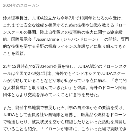
2024年のスローガン
鈴木理事長は、JUIDA設立から今年7月で10周年となるのを受け、
これまでに安全な操縦を担保するための技術や知識を教えるドロー
ンスクールの展開、陸上自衛隊との災害時の協力に関する協定締
結、国際展示会「Japan Drone（ジャパンドローン）」の開始、専門
的な技術を要する分野の操縦ライセンス創設などに取り組んできた
ことを回顧。
23年12月時点で2万8345の会員を擁し、JUIDA認定のドローンスク
ールは全国で273校に到達、海外でもインドネシアでJUIDAスクー
ルが活動していることなど活動が広がっている点に触れ、「専門的
な人材育成にも取り組んでいきたい」と強調。海外のドローン関連
団体ともより交流を深めていくことに意欲を見せた。
また、能登半島地震で被災した石川県の自治体からの要請を受け、
JUIDAとして会員各社や自衛隊と連携し、医薬品や燃料をドローン
で輸送したり、被災状況を空から確認したりといった活動を展開し
ていることも紹介。「ドローンが非常に、こういった場で貢献でき