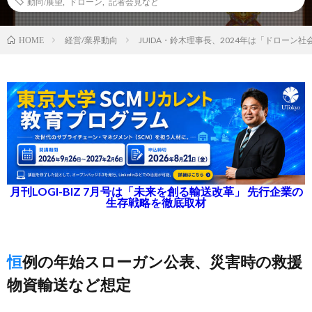
動向/展望
,
ドローン
,
記者会見など
経営/業界動向
JUIDA・鈴木理事長、2024年は「ドローン
HOME
月刊LOGI-BIZ 7月号は「未来を創る輸送改革」 先行企業の
生存戦略を徹底取材
恒例の年始スローガン公表、災害時の救援
物資輸送など想定