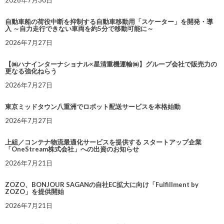
自動車船の荷役中断を抑制する自動車移動用「スケーター」を開発・導
入 ～自力走行できない車両を約5分で移動可能に～
2026年7月27日
【㈱ハナインターナショナル×星清重機運輸㈱】グループ会社で販売力の
更なる強化ねらう
2026年7月27日
東京ミッドタウン八重洲でロボット配送サービスを本格始動
2026年7月27日
上組／コンテナ物流最適化サービスを提供する スタートアップ企業
「OneStream株式会社」への出資のお知らせ
2026年7月21日
ZOZO、BONJOUR SAGANの自社EC拡大に向け「Fulfillment by
ZOZO」を提供開始
2026年7月21日