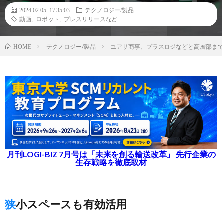
2024.02.05 17:35:03
テクノロジー/製品
動画
,
ロボット
,
プレスリリースなど
テクノロジー/製品
ユアサ商事、プラスロジなどと高層部ま
HOME
月刊LOGI-BIZ 7月号は「未来を創る輸送改革」 先行企業の
生存戦略を徹底取材
狭小スペースも有効活用