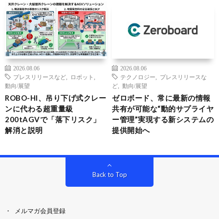
2026.08.06
2026.08.06
プレスリリースなど
,
ロボット
,
テクノロジー
,
プレスリリースな
動向/展望
ど
,
動向/展望
ROBO-HI、吊り下げ式クレー
ゼロボード、常に最新の情報
ンに代わる超重量級
共有が可能な“動的サプライヤ
200tAGVで「落下リスク」
ー管理”実現する新システムの
解消と説明
提供開始へ
Back to Top
メルマガ会員登録