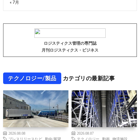
« 7月
ロジスティクス管理の専門誌
月刊ロジスティクス・ビジネス
テクノロジー/製品
カテゴリの最新記事
2026.08.08
2026.08.07
プレスリリースなど
,
動向/展望
,
テクノロジー
,
動画
,
物流施設
,