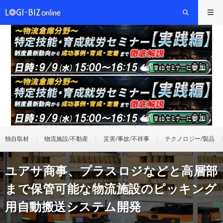
独自取材
物流施設/不動産
災害/事故/不祥事
テクノロジー/製品
ユアサ商事、プラスロジなどと高層部
まで保管可能な物流施設のピッキング
用自動搬送システム開発