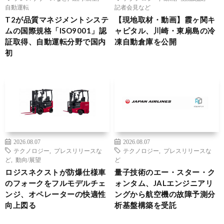
自動運転
記者会見など
T2が品質マネジメントシステ
【現地取材・動画】霞ヶ関キ
ムの国際規格「ISO9001」認
ャピタル、川崎・東扇島の冷
証取得、自動運転分野で国内
凍自動倉庫を公開
初
2026.08.07
2026.08.07
テクノロジー
,
プレスリリースな
テクノロジー
,
プレスリリースな
ど
,
動向/展望
ど
ロジスネクストが防爆仕様車
量子技術のエー・スター・ク
のフォークをフルモデルチェ
ォンタム、JALエンジニアリ
ンジ、オペレーターの快適性
ングから航空機の故障予測分
向上図る
析基盤構築を受託