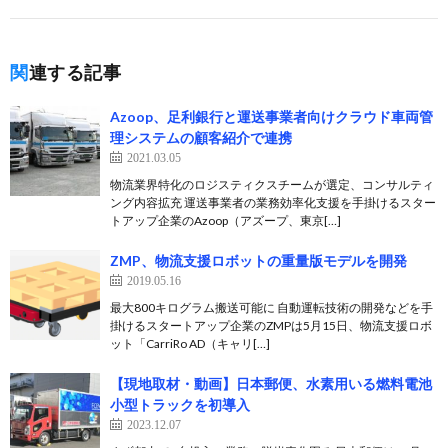
関連する記事
Azoop、足利銀行と運送事業者向けクラウド車両管
理システムの顧客紹介で連携
2021.03.05
物流業界特化のロジスティクスチームが選定、コンサルティ
ング内容拡充 運送事業者の業務効率化支援を手掛けるスター
トアップ企業のAzoop（アズープ、東京[…]
ZMP、物流支援ロボットの重量版モデルを開発
2019.05.16
最大800キログラム搬送可能に 自動運転技術の開発などを手
掛けるスタートアップ企業のZMPは5月15日、物流支援ロボ
ット「CarriRo AD（キャリ[…]
【現地取材・動画】日本郵便、水素用いる燃料電池
小型トラックを初導入
2023.12.07