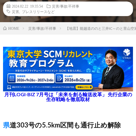
2024.02.22 19:35:54
災害/事故/不祥事
災害
,
プレスリリースなど
災害/事故/不祥事
【地震】能越道ののと三井IC～のと里山空港
HOME
月刊LOGI-BIZ 7月号は「未来を創る輸送改革」 先行企業の
生存戦略を徹底取材
県道303号の5.5km区間も通行止め解除