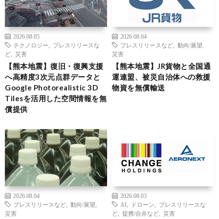
2026.08.05
2026.08.04
テクノロジー
,
プレスリリースな
プレスリリースなど
,
動向/展望
,
ど
,
災害
災害
【熊本地震】復旧・復興支援
【熊本地震】JR貨物と全国通
へ高精度3次元点群データと
運連盟、被災自治体への救援
Google Photorealistic 3D
物資を無償輸送
Tilesを活用した空間情報を無
償提供
2026.08.04
2026.08.03
プレスリリースなど
,
動向/展望
,
AI
,
ドローン
,
プレスリリースな
災害
ど
,
提携/合弁など
,
災害