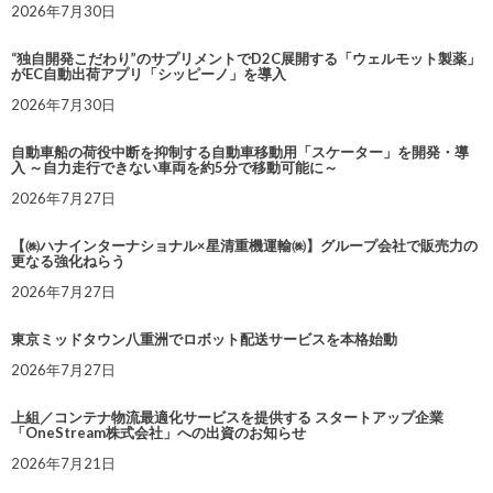
2026年7月30日
“独自開発こだわり”のサプリメントでD2C展開する「ウェルモット製薬」
がEC自動出荷アプリ「シッピーノ」を導入
2026年7月30日
自動車船の荷役中断を抑制する自動車移動用「スケーター」を開発・導
入 ～自力走行できない車両を約5分で移動可能に～
2026年7月27日
【㈱ハナインターナショナル×星清重機運輸㈱】グループ会社で販売力の
更なる強化ねらう
2026年7月27日
東京ミッドタウン八重洲でロボット配送サービスを本格始動
2026年7月27日
上組／コンテナ物流最適化サービスを提供する スタートアップ企業
「OneStream株式会社」への出資のお知らせ
2026年7月21日