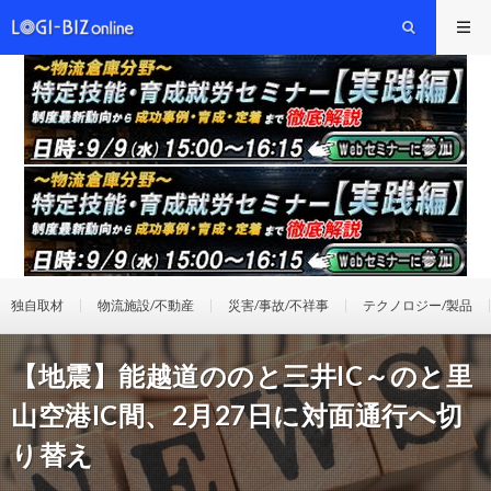
独自取材
物流施設/不動産
災害/事故/不祥事
テクノロジー/製品
【地震】能越道ののと三井IC～のと里
山空港IC間、2月27日に対面通行へ切
り替え