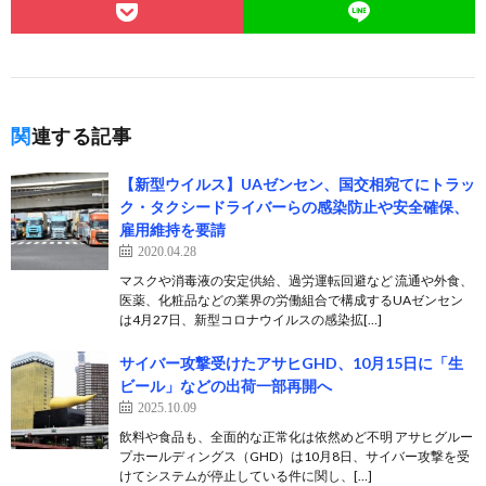
関連する記事
【新型ウイルス】UAゼンセン、国交相宛てにトラッ
ク・タクシードライバーらの感染防止や安全確保、
雇用維持を要請
2020.04.28
マスクや消毒液の安定供給、過労運転回避など 流通や外食、
医薬、化粧品などの業界の労働組合で構成するUAゼンセン
は4月27日、新型コロナウイルスの感染拡[…]
サイバー攻撃受けたアサヒGHD、10月15日に「生
ビール」などの出荷一部再開へ
2025.10.09
飲料や食品も、全面的な正常化は依然めど不明 アサヒグルー
プホールディングス（GHD）は10月8日、サイバー攻撃を受
けてシステムが停止している件に関し、[…]