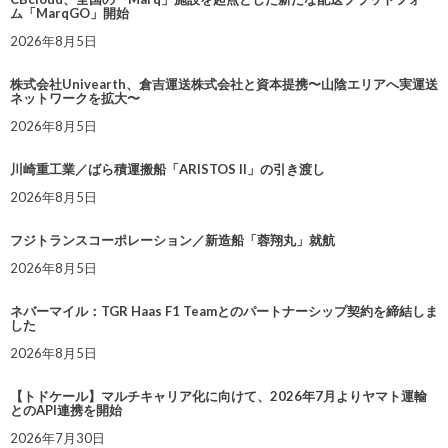
ム「MarqGO」開始
2026年8月5日
株式会社Univearth、倉吉運送株式会社と資本提携〜山陰エリアへ実運送
ネットワークを拡大〜
2026年8月5日
川崎重工業／ばら積運搬船「ARISTOS II」の引き渡し
2026年8月5日
フジトランスコーポレーション／新造船「蓉翔丸」就航
2026年8月5日
ネバーマイル：TGR Haas F1 Teamとのパートナーシップ契約を締結しま
した
2026年8月5日
【トドケール】マルチキャリア化に向けて、2026年7月よりヤマト運輸
とのAPI連携を開始
2026年7月30日