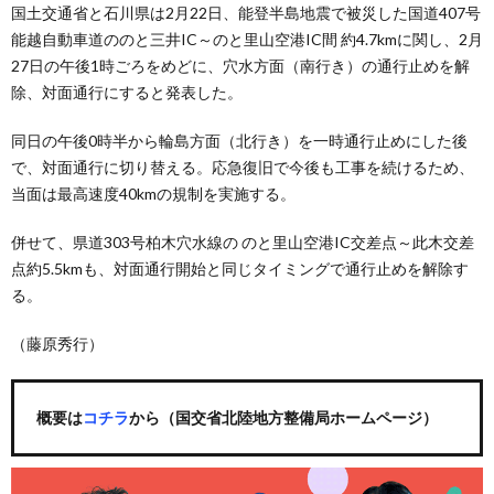
国土交通省と石川県は2月22日、能登半島地震で被災した国道407号
能越自動車道ののと三井IC～のと里山空港IC間 約4.7kmに関し、2月
27日の午後1時ごろをめどに、穴水方面（南行き）の通行止めを解
除、対面通行にすると発表した。
同日の午後0時半から輪島方面（北行き）を一時通行止めにした後
で、対面通行に切り替える。応急復旧で今後も工事を続けるため、
当面は最高速度40kmの規制を実施する。
併せて、県道303号柏木穴水線の のと里山空港IC交差点～此木交差
点約5.5kmも、対面通行開始と同じタイミングで通行止めを解除す
る。
（藤原秀行）
概要は
コチラ
から（国交省北陸地方整備局ホームページ）