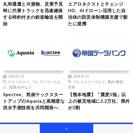
丸和通運とJR貨物、災害予見
エアロネクストとチェンジ
時に代替トラックを迅速確保
HD、AIドローン活用した自
する特約付きの鉄道輸送を開
治体の防災体制構築支援で新
始
たに提携
2026.07.31
2026.07.31
テクノロジー
,
プレスリリースな
プレスリリースなど
,
動向/展望
,
ど
,
提携/合弁など
災害
Spectee、気候テックスター
【熊本地震】「震度5強」以
トアップのAquniaと高精度な
上の被災地域に2.2万社、県外
洪水予測技術を共同開発へ
が2割