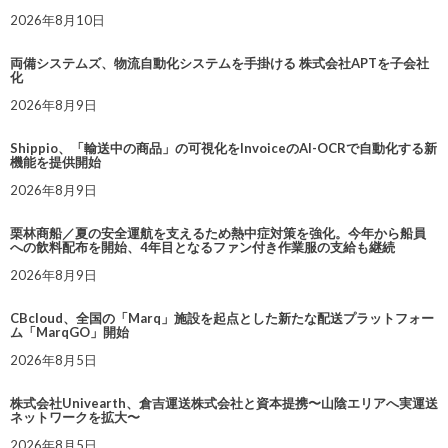
2026年8月10日
両備システムズ、物流自動化システムを手掛ける 株式会社APTを子会社
化
2026年8月9日
Shippio、「輸送中の商品」の可視化をInvoiceのAI-OCRで自動化する新
機能を提供開始
2026年8月9日
栗林商船／夏の安全運航を支えるため熱中症対策を強化。今年から船員
への飲料配布を開始、4年目となるファン付き作業服の支給も継続
2026年8月9日
CBcloud、全国の「Marq」施設を起点とした新たな配送プラットフォー
ム「MarqGO」開始
2026年8月5日
株式会社Univearth、倉吉運送株式会社と資本提携〜山陰エリアへ実運送
ネットワークを拡大〜
2026年8月5日