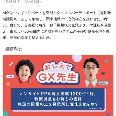
「EH216-S」（AirX提供）
AirXはつくばヘリポートを空飛ぶクルマのバーティポート（専用離
着陸拠点）として整備し、関東地域の中心的存在を担わせたい考
え。併せて、首都圏で将来、数千機規模の空飛ぶクルマ運航を見据
え、東京より50km圏内に運航管理システムの基礎や整備基地を構
築、運航の基盤を整える計画。
（藤原秀行）