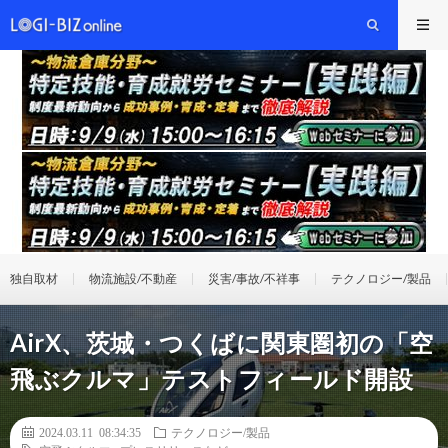
独自取材
物流施設/不動産
災害/事故/不祥事
テクノロジー/製品
AirX、茨城・つくばに関東圏初の「空
飛ぶクルマ」テストフィールド開設
2024.03.11 08:34:35
テクノロジー/製品