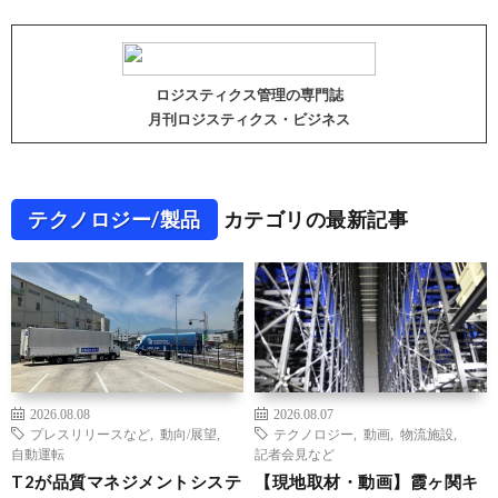
ロジスティクス管理の専門誌
月刊ロジスティクス・ビジネス
テクノロジー/製品
カテゴリの最新記事
2026.08.08
2026.08.07
プレスリリースなど
,
動向/展望
,
テクノロジー
,
動画
,
物流施設
,
自動運転
記者会見など
T2が品質マネジメントシステ
【現地取材・動画】霞ヶ関キ