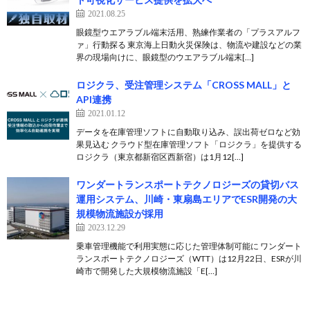
2021.08.25
眼鏡型ウエアラブル端末活用、熟練作業者の「プラスアルフ
ァ」行動探る 東京海上日動火災保険は、物流や建設などの業
界の現場向けに、眼鏡型のウエアラブル端末[…]
ロジクラ、受注管理システム「CROSS MALL」と
API連携
2021.01.12
データを在庫管理ソフトに自動取り込み、誤出荷ゼロなど効
果見込む クラウド型在庫管理ソフト「ロジクラ」を提供する
ロジクラ（東京都新宿区西新宿）は1月12[…]
ワンダートランスポートテクノロジーズの貸切バス
運用システム、川崎・東扇島エリアでESR開発の大
規模物流施設が採用
2023.12.29
乗車管理機能で利用実態に応じた管理体制可能に ワンダート
ランスポートテクノロジーズ（WTT）は12月22日、ESRが川
崎市で開発した大規模物流施設「E[…]