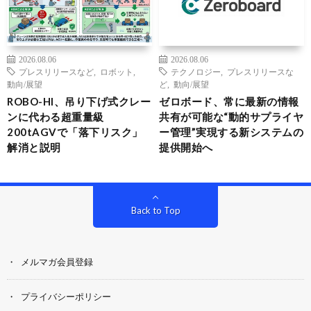
2026.08.06
2026.08.06
プレスリリースなど
,
ロボット
,
テクノロジー
,
プレスリリースな
動向/展望
ど
,
動向/展望
ROBO-HI、吊り下げ式クレー
ゼロボード、常に最新の情報
ンに代わる超重量級
共有が可能な“動的サプライヤ
200tAGVで「落下リスク」
ー管理”実現する新システムの
解消と説明
提供開始へ
Back to Top
メルマガ会員登録
プライバシーポリシー