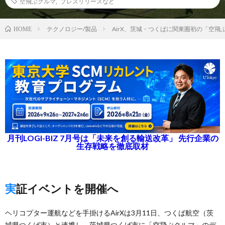
空飛ぶクルマ
,
プレスリリースなど
テクノロジー/製品
AirX、茨城・つくばに関東圏初の「空
HOME
月刊LOGI-BIZ 7月号は「未来を創る輸送改革」 先行企業の
生存戦略を徹底取材
実証イベントを開催へ
ヘリコプター運航などを手掛けるAirXは3月11日、つくば航空（茨
城県つくば市）と連携し、茨城県つくば市に「空飛ぶクルマ」のデ