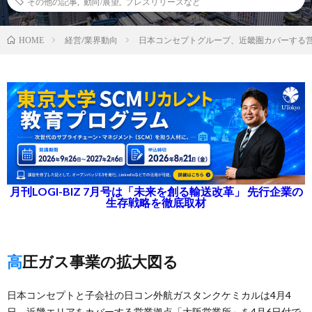
その他の記事
,
動向/展望
,
プレスリリースなど
経営/業界動向
日本コンセプトグループ、近畿圏カバーする
HOME
月刊LOGI-BIZ 7月号は「未来を創る輸送改革」 先行企業の
生存戦略を徹底取材
高圧ガス事業の拡大図る
日本コンセプトと子会社の日コン外航ガスタンクケミカルは4月4
日、近畿エリアをカバーする営業拠点「大阪営業所」を4月6日付で