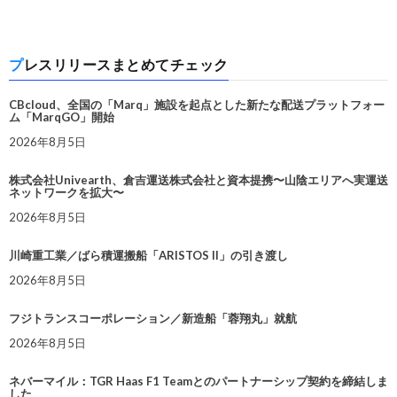
プレスリリースまとめてチェック
CBcloud、全国の「Marq」施設を起点とした新たな配送プラットフォー
ム「MarqGO」開始
2026年8月5日
株式会社Univearth、倉吉運送株式会社と資本提携〜山陰エリアへ実運送
ネットワークを拡大〜
2026年8月5日
川崎重工業／ばら積運搬船「ARISTOS II」の引き渡し
2026年8月5日
フジトランスコーポレーション／新造船「蓉翔丸」就航
2026年8月5日
ネバーマイル：TGR Haas F1 Teamとのパートナーシップ契約を締結しま
した