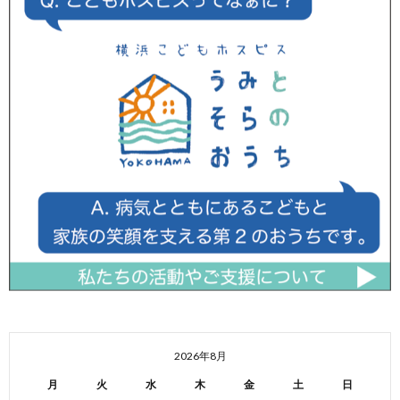
2026年8月
月
火
水
木
金
土
日