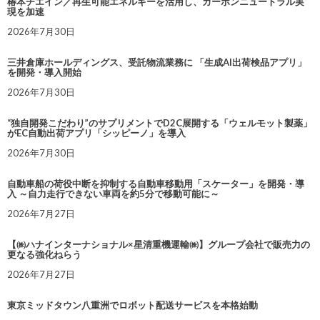
椿本チエイン／再生可能エネルギーを活用し、カーボンニュートラル実
現を加速
2026年7月30日
三井倉庫ホールディングス、受託物流業務に 「生成AI出荷検品アプリ」
を開発・導入開始
2026年7月30日
“独自開発こだわり”のサプリメントでD2C展開する「ウェルモット製薬」
がEC自動出荷アプリ「シッピーノ」を導入
2026年7月30日
自動車船の荷役中断を抑制する自動車移動用「スケーター」を開発・導
入 ～自力走行できない車両を約5分で移動可能に～
2026年7月27日
【㈱ハナインターナショナル×星清重機運輸㈱】グループ会社で販売力の
更なる強化ねらう
2026年7月27日
東京ミッドタウン八重洲でロボット配送サービスを本格始動