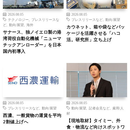
2026.08.05
2026.08.05
テクノロジー
,
プレスリリースな
プレスリリースなど
,
動向/展望
ど
,
動向/展望
,
海外
カウネット、箱や袋などパッ
サナース、独ノイエロ製の港
ケージを活躍させる「ハコ
湾荷役自動化機械「ニューマ
活。研究所」立ち上げ
チックアンローダー」を日本
国内初導入
2026.08.05
2026.08.05
プレスリリースなど
,
動向/展望
動向/展望
,
記者会見など
,
雇用/人
材
西濃、一般貨物の運賃を平均
【現地取材】タイミー、外
2割値上げへ
食・物流など向けスポットワ