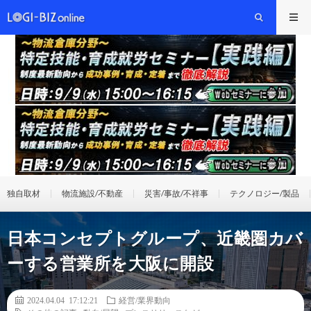
独自取材
物流施設/不動産
災害/事故/不祥事
テクノロジー/製品
日本コンセプトグループ、近畿圏カバ
ーする営業所を大阪に開設
2024.04.04 17:12:21
経営/業界動向