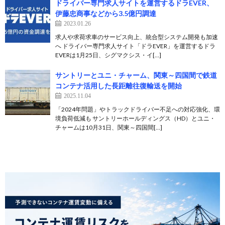
ドライバー専⾨求⼈サイトを運営するドラEVER、
伊藤忠商事などから3.5億円調達
2023.01.26
求人や求荷求車のサービス向上、統合型システム開発も加速
へ ドライバー専門求人サイト「ドラEVER」を運営するドラ
EVERは1月25日、シグマクシス・イ[…]
サントリーとユニ・チャーム、関東～四国間で鉄道
コンテナ活用した長距離往復輸送を開始
2025.11.04
「2024年問題」やトラックドライバー不足への対応強化、環
境負荷低減も サントリーホールディングス（HD）とユニ・
チャームは10月31日、関東～四国間[…]