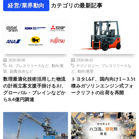
経営/業界動向
カテゴリの最新記事
2026.08.06
2026.08.05
AI
,
プレスリリースなど
,
動向/展
テクノロジー
,
プレスリリースな
望
,
提携/合弁など
ど
,
動向/展望
数理最適化技術活用した物流
トヨタL&F、国内向け1～3.5t
の計画立案支援手掛けるJIJ、
積みガソリンエンジン式フォ
グローバル・ブレインなどか
ークリフトの出荷を再開
ら8.4億円調達