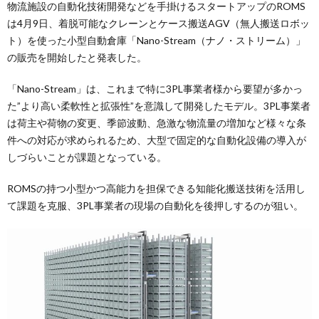
物流施設の自動化技術開発などを手掛けるスタートアップのROMS
は4月9日、着脱可能なクレーンとケース搬送AGV（無人搬送ロボッ
ト）を使った小型自動倉庫「Nano-Stream（ナノ・ストリーム）」
の販売を開始したと発表した。
「Nano-Stream」は、これまで特に3PL事業者様から要望が多かっ
た”より高い柔軟性と拡張性”を意識して開発したモデル。3PL事業者
は荷主や荷物の変更、季節波動、急激な物流量の増加など様々な条
件への対応が求められるため、大型で固定的な自動化設備の導入が
しづらいことが課題となっている。
ROMSの持つ小型かつ高能力を担保できる知能化搬送技術を活用し
て課題を克服、3PL事業者の現場の自動化を後押しするのが狙い。