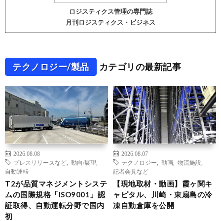
ロジスティクス管理の専門誌
月刊ロジスティクス・ビジネス
テクノロジー/製品
カテゴリの最新記事
2026.08.08
2026.08.07
プレスリリースなど
,
動向/展望
,
テクノロジー
,
動画
,
物流施設
,
自動運転
記者会見など
T2が品質マネジメントシステ
【現地取材・動画】霞ヶ関キ
ムの国際規格「ISO9001」認
ャピタル、川崎・東扇島の冷
証取得、自動運転分野で国内
凍自動倉庫を公開
初