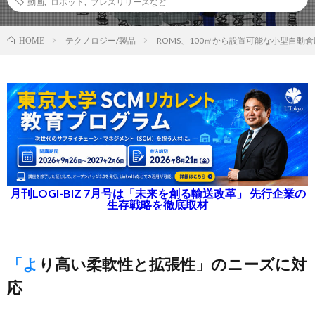
動画
,
ロボット
,
プレスリリースなど
テクノロジー/製品
ROMS、100㎡から設置可能な小型自動倉庫「
HOME
月刊LOGI-BIZ 7月号は「未来を創る輸送改革」 先行企業の
生存戦略を徹底取材
「より高い柔軟性と拡張性」のニーズに対
応