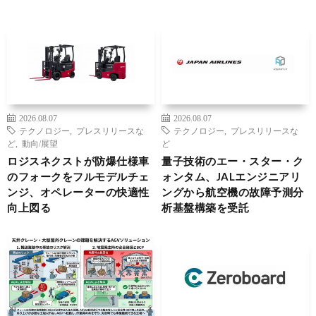
2026.08.07
2026.08.07
テクノロジー
,
プレスリリースな
テクノロジー
,
プレスリリースな
ど
,
動向/展望
ど
ロジスネクストが防爆仕様車
量子技術のエー・スター・ク
のフォークをフルモデルチェ
ォンタム、JALエンジニアリ
ンジ、オペレーターの快適性
ングから航空機の故障予測分
向上図る
析基盤構築を受託