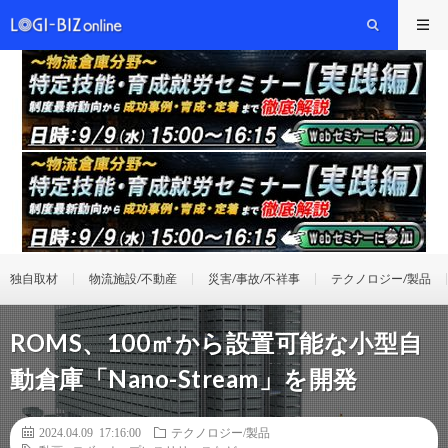
独自取材
物流施設/不動産
災害/事故/不祥事
テクノロジー/製品
ROMS、100㎡から設置可能な小型自
動倉庫「Nano-Stream」を開発
2024.04.09 17:16:00
テクノロジー/製品