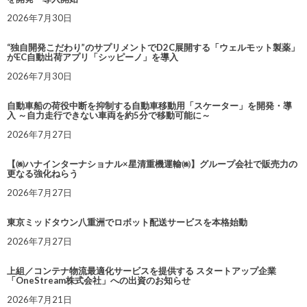
2026年7月30日
“独自開発こだわり”のサプリメントでD2C展開する「ウェルモット製薬」
がEC自動出荷アプリ「シッピーノ」を導入
2026年7月30日
自動車船の荷役中断を抑制する自動車移動用「スケーター」を開発・導
入 ～自力走行できない車両を約5分で移動可能に～
2026年7月27日
【㈱ハナインターナショナル×星清重機運輸㈱】グループ会社で販売力の
更なる強化ねらう
2026年7月27日
東京ミッドタウン八重洲でロボット配送サービスを本格始動
2026年7月27日
上組／コンテナ物流最適化サービスを提供する スタートアップ企業
「OneStream株式会社」への出資のお知らせ
2026年7月21日