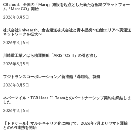
CBcloud、全国の「Marq」施設を起点とした新たな配送プラットフォー
ム「MarqGO」開始
2026年8月5日
株式会社Univearth、倉吉運送株式会社と資本提携〜山陰エリアへ実運送
ネットワークを拡大〜
2026年8月5日
川崎重工業／ばら積運搬船「ARISTOS II」の引き渡し
2026年8月5日
フジトランスコーポレーション／新造船「蓉翔丸」就航
2026年8月5日
ネバーマイル：TGR Haas F1 Teamとのパートナーシップ契約を締結しま
した
2026年8月5日
【トドケール】マルチキャリア化に向けて、2026年7月よりヤマト運輸
とのAPI連携を開始