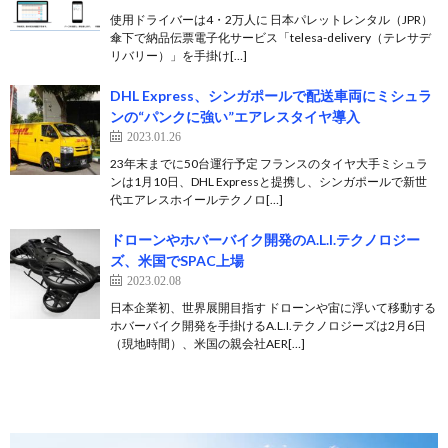
使用ドライバーは4・2万人に 日本パレットレンタル（JPR）
傘下で納品伝票電子化サービス「telesa-delivery（テレサデ
リバリー）」を手掛け[…]
DHL Express、シンガポールで配送車両にミシュラ
ンの“パンクに強い”エアレスタイヤ導入
2023.01.26
23年末までに50台運行予定 フランスのタイヤ大手ミシュラ
ンは1月10日、DHL Expressと提携し、シンガポールで新世
代エアレスホイールテクノロ[…]
ドローンやホバーバイク開発のA.L.I.テクノロジー
ズ、米国でSPAC上場
2023.02.08
日本企業初、世界展開目指す ドローンや宙に浮いて移動する
ホバーバイク開発を手掛けるA.L.I.テクノロジーズは2月6日
（現地時間）、米国の親会社AER[…]