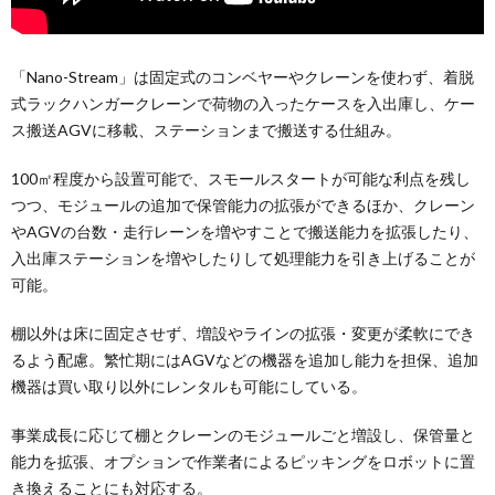
「Nano-Stream」は固定式のコンベヤーやクレーンを使わず、着脱
式ラックハンガークレーンで荷物の入ったケースを入出庫し、ケー
ス搬送AGVに移載、ステーションまで搬送する仕組み。
100㎡程度から設置可能で、スモールスタートが可能な利点を残し
つつ、モジュールの追加で保管能力の拡張ができるほか、クレーン
やAGVの台数・走行レーンを増やすことで搬送能力を拡張したり、
入出庫ステーションを増やしたりして処理能力を引き上げることが
可能。
棚以外は床に固定させず、増設やラインの拡張・変更が柔軟にでき
るよう配慮。繁忙期にはAGVなどの機器を追加し能力を担保、追加
機器は買い取り以外にレンタルも可能にしている。
事業成長に応じて棚とクレーンのモジュールごと増設し、保管量と
能力を拡張、オプションで作業者によるピッキングをロボットに置
き換えることにも対応する。