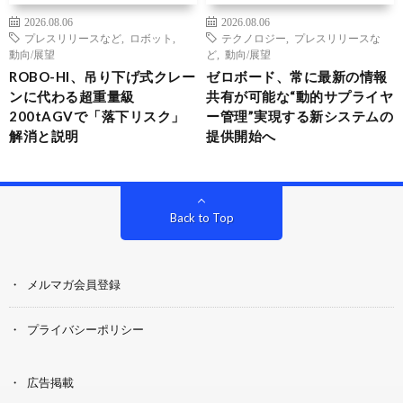
2026.08.06
2026.08.06
プレスリリースなど
,
ロボット
,
テクノロジー
,
プレスリリースな
動向/展望
ど
,
動向/展望
ROBO-HI、吊り下げ式クレー
ゼロボード、常に最新の情報
ンに代わる超重量級
共有が可能な“動的サプライヤ
200tAGVで「落下リスク」
ー管理”実現する新システムの
解消と説明
提供開始へ
Back to Top
メルマガ会員登録
プライバシーポリシー
広告掲載