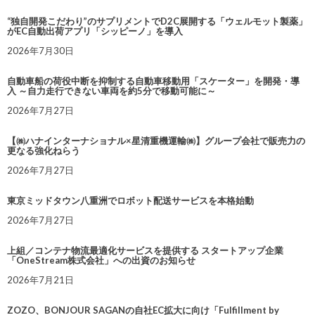
“独自開発こだわり”のサプリメントでD2C展開する「ウェルモット製薬」
がEC自動出荷アプリ「シッピーノ」を導入
2026年7月30日
自動車船の荷役中断を抑制する自動車移動用「スケーター」を開発・導
入 ～自力走行できない車両を約5分で移動可能に～
2026年7月27日
【㈱ハナインターナショナル×星清重機運輸㈱】グループ会社で販売力の
更なる強化ねらう
2026年7月27日
東京ミッドタウン八重洲でロボット配送サービスを本格始動
2026年7月27日
上組／コンテナ物流最適化サービスを提供する スタートアップ企業
「OneStream株式会社」への出資のお知らせ
2026年7月21日
ZOZO、BONJOUR SAGANの自社EC拡大に向け「Fulfillment by