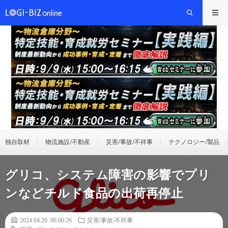
独自取材
物流施設/不動産
災害/事故/不祥事
テクノロジー/製品
グリコ、システム障害の影響でプリ
ンなどチルド食品の出荷再停止
2024.04.20 06:00:26
災害/事故/不祥事