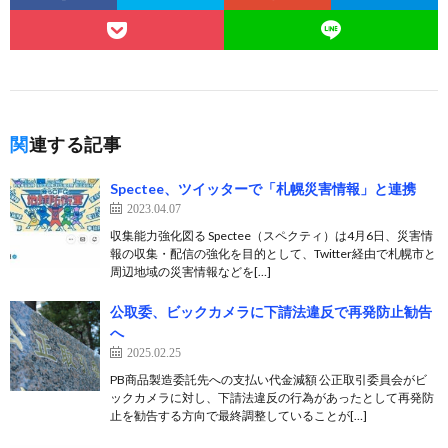
関連する記事
Spectee、ツイッターで「札幌災害情報」と連携
2023.04.07
収集能力強化図る Spectee（スペクティ）は4月6日、災害情
報の収集・配信の強化を目的として、Twitter経由で札幌市と
周辺地域の災害情報などを[…]
公取委、ビックカメラに下請法違反で再発防止勧告
へ
2025.02.25
PB商品製造委託先への支払い代金減額 公正取引委員会がビ
ックカメラに対し、下請法違反の行為があったとして再発防
止を勧告する方向で最終調整していることが[…]