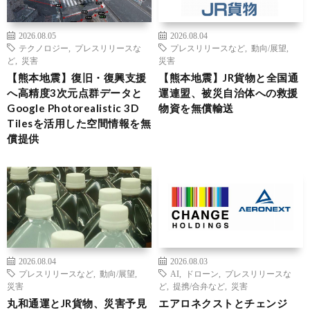
2026.08.05
2026.08.04
テクノロジー
,
プレスリリースな
プレスリリースなど
,
動向/展望
,
ど
,
災害
災害
【熊本地震】復旧・復興支援
【熊本地震】JR貨物と全国通
へ高精度3次元点群データと
運連盟、被災自治体への救援
Google Photorealistic 3D
物資を無償輸送
Tilesを活用した空間情報を無
償提供
2026.08.04
2026.08.03
プレスリリースなど
,
動向/展望
,
AI
,
ドローン
,
プレスリリースな
災害
ど
,
提携/合弁など
,
災害
丸和通運とJR貨物、災害予見
エアロネクストとチェンジ