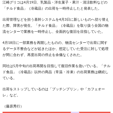
江崎グリコは4月19日、乳製品・洋生菓子・果汁・清涼飲料などの
「チルド食品」（冷蔵品）の出荷を一時停止したと発表した。
出荷管理などを担う基幹システムを4月3日に新しいものへ切り替え
た際、障害が発生。「チルド食品」（冷蔵品）を取り扱う全国の物
流センターで業務を一時停止し、全面的な復旧を目指していた。
4月18日に一部業務を再開したものの、物流センターで出荷に関す
るデータ不整合などが起きたほか、想定していた受注に対して処理
が間に合わず、再度出荷の停止を余儀なくされた。
同社は5月中旬の出荷再開を目指して復旧作業を急いでいる。「チル
ド食品」（冷蔵品）以外の商品（常温・冷凍）の出荷業務は継続し
ている。
出荷をストップしているのは「プッチンプリン」や「カフェオー
レ」など。
（藤原秀行）