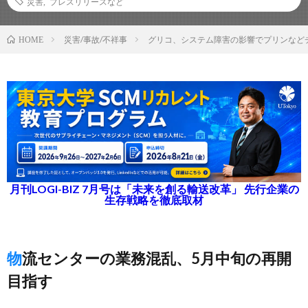
災害
,
プレスリリースなど
災害/事故/不祥事
グリコ、システム障害の影響でプリンなど
HOME
月刊LOGI-BIZ 7月号は「未来を創る輸送改革」 先行企業の
生存戦略を徹底取材
物流センターの業務混乱、5月中旬の再開
目指す