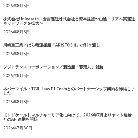
2026年8月5日
株式会社Univearth、倉吉運送株式会社と資本提携〜山陰エリアへ実運送
ネットワークを拡大〜
2026年8月5日
川崎重工業／ばら積運搬船「ARISTOS II」の引き渡し
2026年8月5日
フジトランスコーポレーション／新造船「蓉翔丸」就航
2026年8月5日
ネバーマイル：TGR Haas F1 Teamとのパートナーシップ契約を締結しま
した
2026年8月5日
【トドケール】マルチキャリア化に向けて、2026年7月よりヤマト運輸
とのAPI連携を開始
2026年7月30日