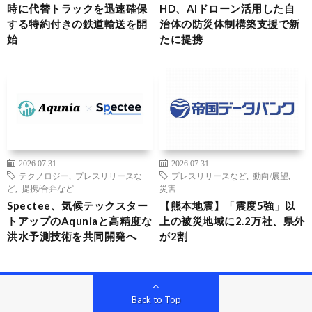
時に代替トラックを迅速確保
HD、AIドローン活用した自
する特約付きの鉄道輸送を開
治体の防災体制構築支援で新
始
たに提携
2026.07.31
2026.07.31
テクノロジー
,
プレスリリースな
プレスリリースなど
,
動向/展望
,
ど
,
提携/合弁など
災害
Spectee、気候テックスター
【熊本地震】「震度5強」以
トアップのAquniaと高精度な
上の被災地域に2.2万社、県外
洪水予測技術を共同開発へ
が2割
Back to Top