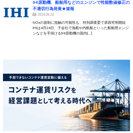
IHI原動機、船舶用などのエンジンで性能数値修正の
不適切行為発覚★速報
2024.04.24
NOxの規制に抵触の可能性も、特別調査委で原因究明開始
IHIは4月24日、子会社で漁船や内航船といった船舶用エンジ
ンなどを手掛けるIHI原動機の国内[…]