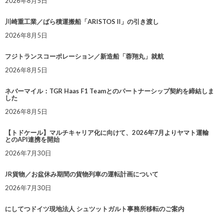
2026年8月5日
川崎重工業／ばら積運搬船「ARISTOS II」の引き渡し
2026年8月5日
フジトランスコーポレーション／新造船「蓉翔丸」就航
2026年8月5日
ネバーマイル：TGR Haas F1 Teamとのパートナーシップ契約を締結しま
した
2026年8月5日
【トドケール】マルチキャリア化に向けて、2026年7月よりヤマト運輸
とのAPI連携を開始
2026年7月30日
JR貨物／お盆休み期間の貨物列車の運転計画について
2026年7月30日
にしてつドイツ現地法人 シュツットガルト事務所移転のご案内