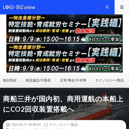
独自取材
物流施設/不動産
災害/事故/不祥事
テクノロジー/製品
商船三井が国内初、商用運航の本船上
にCO2回収装置搭載へ
2024.04.23 06:00:03
テクノロジー/製品