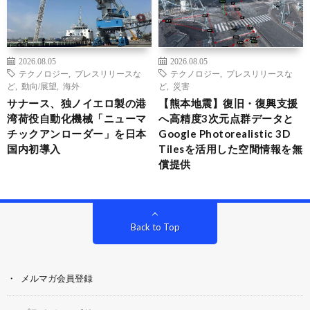
2026.08.05
2026.08.05
テクノロジー
,
プレスリリースな
テクノロジー
,
プレスリリースな
ど
,
動向/展望
,
海外
ど
,
災害
サナース、独ノイエロ製の港
【熊本地震】復旧・復興支援
湾荷役自動化機械「ニューマ
へ高精度3次元点群データと
チックアンローダー」を日本
Google Photorealistic 3D
国内初導入
Tilesを活用した空間情報を無
償提供
Back to Top
メルマガ会員登録