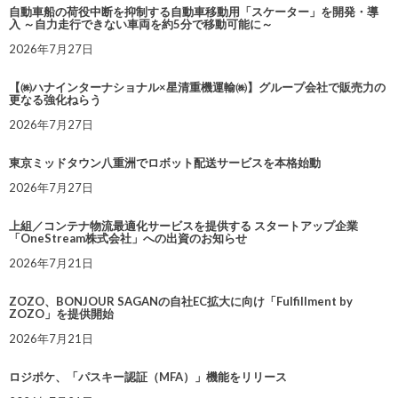
自動車船の荷役中断を抑制する自動車移動用「スケーター」を開発・導
入 ～自力走行できない車両を約5分で移動可能に～
2026年7月27日
【㈱ハナインターナショナル×星清重機運輸㈱】グループ会社で販売力の
更なる強化ねらう
2026年7月27日
東京ミッドタウン八重洲でロボット配送サービスを本格始動
2026年7月27日
上組／コンテナ物流最適化サービスを提供する スタートアップ企業
「OneStream株式会社」への出資のお知らせ
2026年7月21日
ZOZO、BONJOUR SAGANの自社EC拡大に向け「Fulfillment by
ZOZO」を提供開始
2026年7月21日
ロジポケ、「パスキー認証（MFA）」機能をリリース