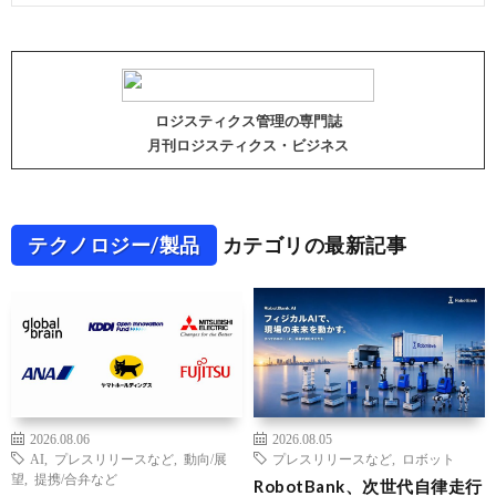
ロジスティクス管理の専門誌
月刊ロジスティクス・ビジネス
テクノロジー/製品
カテゴリの最新記事
2026.08.06
2026.08.05
AI
,
プレスリリースなど
,
動向/展
プレスリリースなど
,
ロボット
望
,
提携/合弁など
RobotBank、次世代自律走行