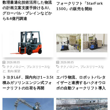
数理最適化技術活用した物流
フォークリフト「StarFork
の計画立案支援手掛けるJIJ、
1500」の販売を開始
グローバル・ブレインなどか
ら8.4億円調達
2026.08.05
2026.08.05
テクノロジー
,
プレスリリースな
テクノロジー
,
プレスリリースな
ど
,
動向/展望
ど
トヨタL&F、国内向け1～3.5t
エバラ物流、ロボットパレタ
積みガソリンエンジン式フォ
イザーと連携するハクオウロ
ークリフトの出荷を再開
ボの自動フォークリフト導入