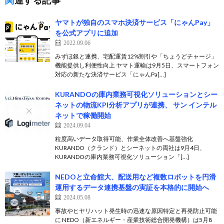
関連する記事
ヤマトが独自のスマホ決済サービス「にゃんPay」
を公式アプリに追加
2022.09.06
みずほ銀と連携、宅配運賃12%割引や「ちょうどチャージ」
機能提供し利便性向上 ヤマト運輸は9月5日、スマートフォン
対応の新たな決済サービス「にゃんPa[…]
KURANDOの庫内業務可視化ソリューションとシー
ネットの物流KPI分析アプリが連携、 サン インテル
ネットで稼働開始
2024.09.04
粒度高いデータ取得可能、作業全体改善へ基盤強化
KURANDO（クランド）とシーネットの両社は9月4日、
KURANDOの庫内業務可視化ソリューション「[…]
NEDOと立命館大、配送用など複数ロボットを円滑
運用するデータ連携基盤の実証を本格的に開始へ
2024.05.08
事故やヒヤリハット発生時の迅速な原因特定と再発防止可能
に NEDO（新エネルギー・産業技術総合開発機構）は5月8