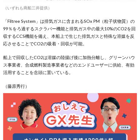
（いずれも商船三井提供）
「Filtree System」は排気ガスに含まれるSOx PM（粒子状物質）の
99％をろ過するスクラバー機能と排気ガス中の最大10%のCO2を回
収するCCS機能を備え、本船上で生じた排気ガスと特殊な溶媒を反
応させることでCO2の吸着・回収が可能。
船上で回収したCO2は溶媒の陸揚げ後に加熱分離し、グリーンハウ
ス事業者、合成燃料製造事業者などのエンドユーザーに供給、有効
活用することを念頭に置いている。
（藤原秀行）