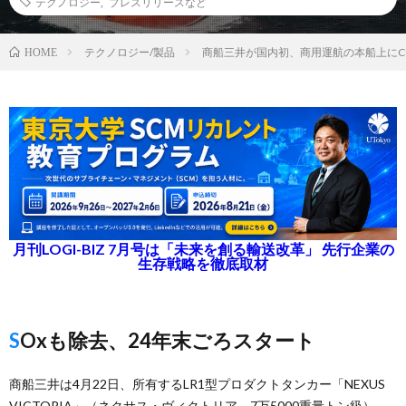
テクノロジー
,
プレスリリースなど
テクノロジー/製品
商船三井が国内初、商用運航の本船上にC
HOME
月刊LOGI-BIZ 7月号は「未来を創る輸送改革」 先行企業の
生存戦略を徹底取材
SOxも除去、24年末ごろスタート
商船三井は4月22日、所有するLR1型プロダクトタンカー「NEXUS
VICTORIA」（ネクサス・ヴィクトリア、7万5000重量トン級）