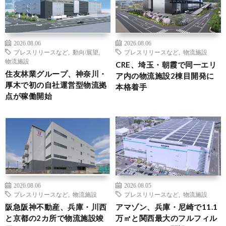
2026.08.06
2026.08.06
プレスリリースなど
,
動向/展望
,
プレスリリースなど
,
物流施設
物流施設
CRE、埼玉・朝霞で同一エリ
住友林業グループ、神奈川・
ア内の物流施設2棟目開発に
厚木で初の自社運営型物流拠
本格着手
点が稼働開始
2026.08.06
2026.08.05
プレスリリースなど
,
物流施設
プレスリリースなど
,
物流施設
阪急阪神不動産、兵庫・川西
アマゾン、兵庫・尼崎で11.1
と京都の2カ所で物流施設竣
万㎡と関西最大のフルフィル