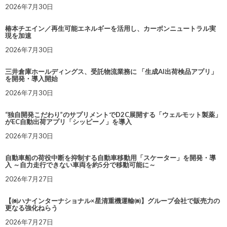
2026年7月30日
椿本チエイン／再生可能エネルギーを活用し、カーボンニュートラル実
現を加速
2026年7月30日
三井倉庫ホールディングス、受託物流業務に 「生成AI出荷検品アプリ」
を開発・導入開始
2026年7月30日
“独自開発こだわり”のサプリメントでD2C展開する「ウェルモット製薬」
がEC自動出荷アプリ「シッピーノ」を導入
2026年7月30日
自動車船の荷役中断を抑制する自動車移動用「スケーター」を開発・導
入 ～自力走行できない車両を約5分で移動可能に～
2026年7月27日
【㈱ハナインターナショナル×星清重機運輸㈱】グループ会社で販売力の
更なる強化ねらう
2026年7月27日