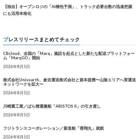
【独自】オープンロジの「AI梱包予測」、トラック必要台数の迅速把握
にも活用本格化
プレスリリースまとめてチェック
CBcloud、全国の「Marq」施設を起点とした新たな配送プラットフォー
ム「MarqGO」開始
2026年8月5日
株式会社Univearth、倉吉運送株式会社と資本提携〜山陰エリアへ実運送
ネットワークを拡大〜
2026年8月5日
川崎重工業／ばら積運搬船「ARISTOS II」の引き渡し
2026年8月5日
フジトランスコーポレーション／新造船「蓉翔丸」就航
2026年8月5日