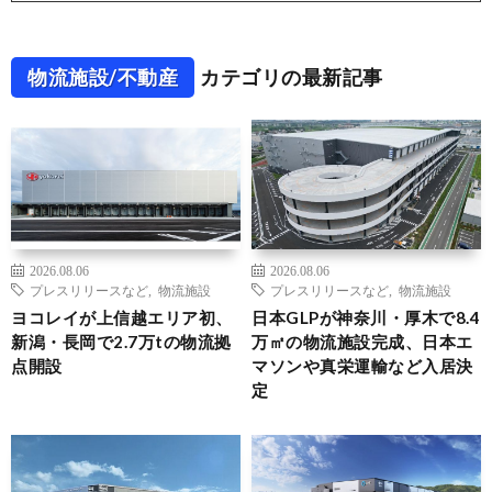
物流施設/不動産
カテゴリの最新記事
2026.08.06
2026.08.06
プレスリリースなど
,
物流施設
プレスリリースなど
,
物流施設
ヨコレイが上信越エリア初、
日本GLPが神奈川・厚木で8.4
新潟・長岡で2.7万tの物流拠
万㎡の物流施設完成、日本エ
点開設
マソンや真栄運輸など入居決
定