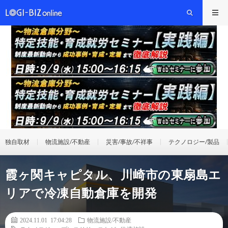
独自取材
物流施設/不動産
災害/事故/不祥事
テクノロジー/製品
霞ヶ関キャピタル、川崎市の東扇島エ
リアで冷凍自動倉庫を開発
2024.11.01 17:04:28
物流施設/不動産