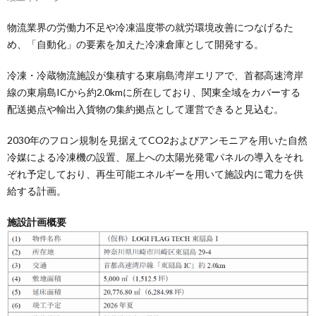
物流業界の労働力不足や冷凍温度帯の就労環境改善につなげるた
め、「自動化」の要素を加えた冷凍倉庫として開発する。
冷凍・冷蔵物流施設が集積する東扇島湾岸エリアで、首都高速湾岸
線の東扇島ICから約2.0kmに所在しており、関東全域をカバーする
配送拠点や輸出入貨物の集約拠点として運営できると見込む。
2030年のフロン規制を見据えてCO2およびアンモニアを用いた自然
冷媒による冷凍機の設置、屋上への太陽光発電パネルの導入をそれ
ぞれ予定しており、再生可能エネルギーを用いて施設内に電力を供
給する計画。
施設計画概要