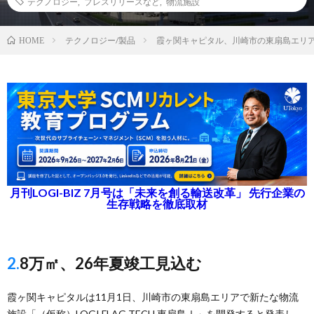
テクノロジー
,
プレスリリースなど
,
物流施設
テクノロジー/製品
霞ヶ関キャピタル、川崎市の東扇島エリ
HOME
月刊LOGI-BIZ 7月号は「未来を創る輸送改革」 先行企業の
生存戦略を徹底取材
2.8万㎡、26年夏竣工見込む
霞ヶ関キャピタルは11月1日、川崎市の東扇島エリアで新たな物流
施設「（仮称）LOGI FLAG TECH 東扇島Ⅰ」を開発すると発表し