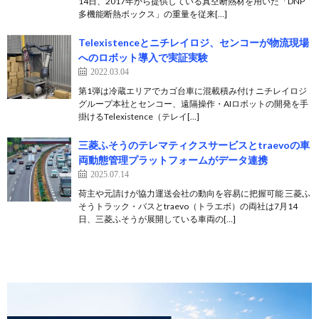
14日、2017年から提供している真空断熱材を用いた「DNP
多機能断熱ボックス」の重量を従来[…]
Telexistenceとニチレイロジ、センコーが物流現場
へのロボット導入で実証実験
2022.03.04
第1弾は冷蔵エリアでカゴ台車に混載積み付け ニチレイロジ
グループ本社とセンコー、遠隔操作・AIロボットの開発を手
掛けるTelexistence（テレイ[…]
三菱ふそうのテレマティクスサービスとtraevoの車
両動態管理プラットフォームがデータ連携
2025.07.14
荷主や元請けが協力運送会社の動向を容易に把握可能 三菱ふ
そうトラック・バスとtraevo（トラエボ）の両社は7月14
日、三菱ふそうが展開している車両の[…]