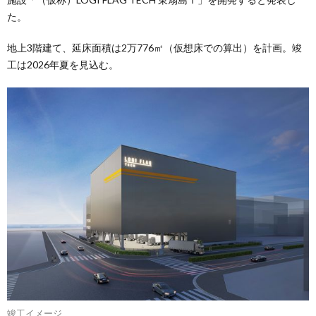
た。
地上3階建て、延床面積は2万776㎡（仮想床での算出）を計画。竣
工は2026年夏を見込む。
竣工イメージ