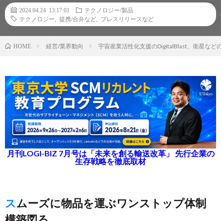
2024.04.24 13:17:01
テクノロジー/製品
テクノロジー
,
提携/合弁など
,
プレスリリースなど
経営/業界動向
宇宙産業活性化支援のDigitalBlast、衛
HOME
月刊LOGI-BIZ 7月号は「未来を創る輸送改革」 先行企業の
生存戦略を徹底取材
スムーズに物品を運ぶワンストップ体制
構築図る