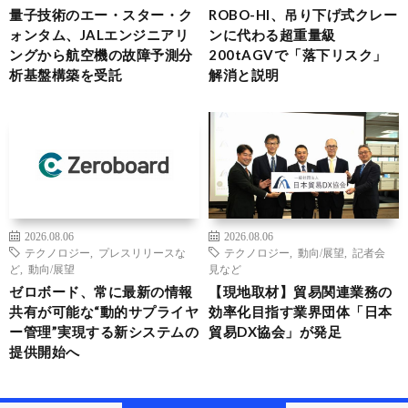
量子技術のエー・スター・ク
ROBO-HI、吊り下げ式クレー
ォンタム、JALエンジニアリ
ンに代わる超重量級
ングから航空機の故障予測分
200tAGVで「落下リスク」
析基盤構築を受託
解消と説明
2026.08.06
2026.08.06
テクノロジー
,
プレスリリースな
テクノロジー
,
動向/展望
,
記者会
ど
,
動向/展望
見など
ゼロボード、常に最新の情報
【現地取材】貿易関連業務の
共有が可能な“動的サプライヤ
効率化目指す業界団体「日本
ー管理”実現する新システムの
貿易DX協会」が発足
提供開始へ