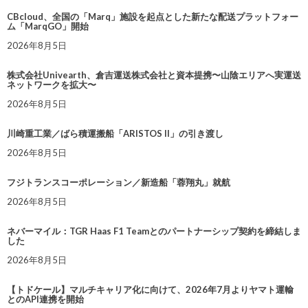
CBcloud、全国の「Marq」施設を起点とした新たな配送プラットフォー
ム「MarqGO」開始
2026年8月5日
株式会社Univearth、倉吉運送株式会社と資本提携〜山陰エリアへ実運送
ネットワークを拡大〜
2026年8月5日
川崎重工業／ばら積運搬船「ARISTOS II」の引き渡し
2026年8月5日
フジトランスコーポレーション／新造船「蓉翔丸」就航
2026年8月5日
ネバーマイル：TGR Haas F1 Teamとのパートナーシップ契約を締結しま
した
2026年8月5日
【トドケール】マルチキャリア化に向けて、2026年7月よりヤマト運輸
とのAPI連携を開始