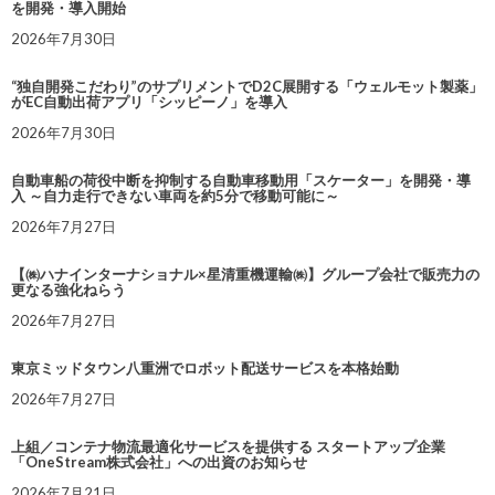
を開発・導入開始
2026年7月30日
“独自開発こだわり”のサプリメントでD2C展開する「ウェルモット製薬」
がEC自動出荷アプリ「シッピーノ」を導入
2026年7月30日
自動車船の荷役中断を抑制する自動車移動用「スケーター」を開発・導
入 ～自力走行できない車両を約5分で移動可能に～
2026年7月27日
【㈱ハナインターナショナル×星清重機運輸㈱】グループ会社で販売力の
更なる強化ねらう
2026年7月27日
東京ミッドタウン八重洲でロボット配送サービスを本格始動
2026年7月27日
上組／コンテナ物流最適化サービスを提供する スタートアップ企業
「OneStream株式会社」への出資のお知らせ
2026年7月21日