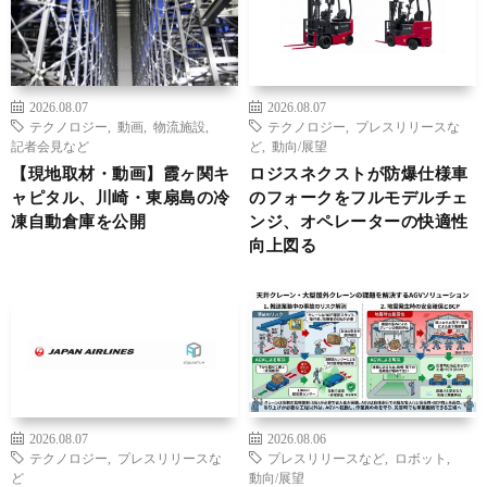
2026.08.07
2026.08.07
テクノロジー
,
動画
,
物流施設
,
テクノロジー
,
プレスリリースな
記者会見など
ど
,
動向/展望
【現地取材・動画】霞ヶ関キ
ロジスネクストが防爆仕様車
ャピタル、川崎・東扇島の冷
のフォークをフルモデルチェ
凍自動倉庫を公開
ンジ、オペレーターの快適性
向上図る
2026.08.07
2026.08.06
テクノロジー
,
プレスリリースな
プレスリリースなど
,
ロボット
,
ど
動向/展望