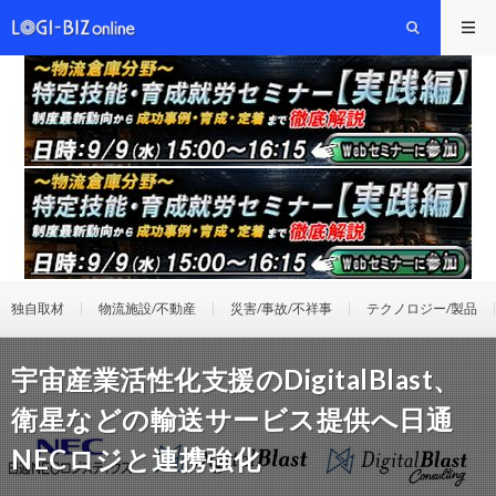
独自取材
物流施設/不動産
災害/事故/不祥事
テクノロジー/製品
宇宙産業活性化支援のDigitalBlast、
衛星などの輸送サービス提供へ日通
NECロジと連携強化