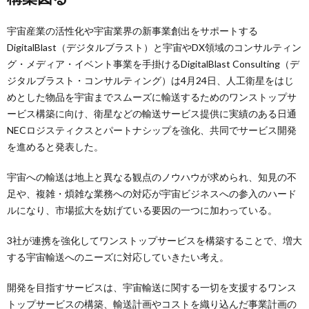
宇宙産業の活性化や宇宙業界の新事業創出をサポートする
DigitalBlast（デジタルブラスト）と宇宙やDX領域のコンサルティン
グ・メディア・イベント事業を手掛けるDigitalBlast Consulting（デ
ジタルブラスト・コンサルティング）は4月24日、人工衛星をはじ
めとした物品を宇宙までスムーズに輸送するためのワンストップサ
ービス構築に向け、衛星などの輸送サービス提供に実績のある日通
NECロジスティクスとパートナシップを強化、共同でサービス開発
を進めると発表した。
宇宙への輸送は地上と異なる観点のノウハウが求められ、知見の不
足や、複雑・煩雑な業務への対応が宇宙ビジネスへの参入のハード
ルになり、市場拡大を妨げている要因の一つに加わっている。
3社が連携を強化してワンストップサービスを構築することで、増大
する宇宙輸送へのニーズに対応していきたい考え。
開発を目指すサービスは、宇宙輸送に関する一切を支援するワンス
トップサービスの構築、輸送計画やコストを織り込んだ事業計画の