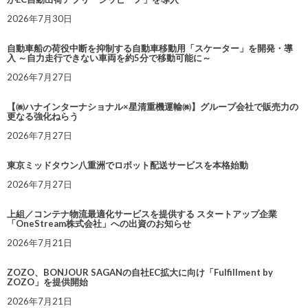
2026年7月30日
自動車船の荷役中断を抑制する自動車移動用「スケーター」を開発・導
入 ～自力走行できない車両を約5分で移動可能に～
2026年7月27日
【㈱ハナインターナショナル×星清重機運輸㈱】グループ会社で販売力の
更なる強化ねらう
2026年7月27日
東京ミッドタウン八重洲でロボット配送サービスを本格始動
2026年7月27日
上組／コンテナ物流最適化サービスを提供する スタートアップ企業
「OneStream株式会社」への出資のお知らせ
2026年7月21日
ZOZO、BONJOUR SAGANの自社EC拡大に向け「Fulfillment by
ZOZO」を提供開始
2026年7月21日