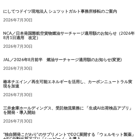
にしてつドイツ現地法人 シュツットガルト事務所移転のご案内
2026年7月30日
NCA／日本発国際航空貨物燃油サーチャージ適用額のお知らせ（2026年
8月1日適用 改定）
2026年7月30日
JAL／2026年8月前半 燃油サーチャージ適用額のお知らせ(変更)
2026年7月30日
椿本チエイン／再生可能エネルギーを活用し、カーボンニュートラル実
現を加速
2026年7月30日
三井倉庫ホールディングス、受託物流業務に 「生成AI出荷検品アプリ」
を開発・導入開始
2026年7月30日
“独自開発こだわり”のサプリメントでD2C展開する「ウェルモット製薬」
がEC自動出荷アプリ「シッピーノ」を導入