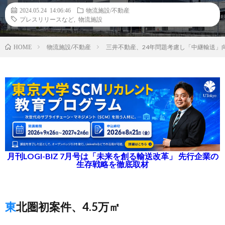
2024.05.24 14:06:46
物流施設/不動産
プレスリリースなど
,
物流施設
物流施設/不動産
三井不動産、24年問題考慮し「中継輸送」
HOME
月刊LOGI-BIZ 7月号は「未来を創る輸送改革」 先行企業の
生存戦略を徹底取材
東北圏初案件、4.5万㎡