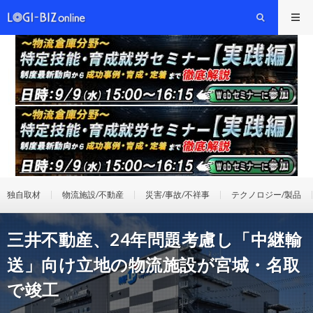
独自取材
物流施設/不動産
災害/事故/不祥事
テクノロジー/製品
三井不動産、24年問題考慮し「中継輸
送」向け立地の物流施設が宮城・名取
で竣工