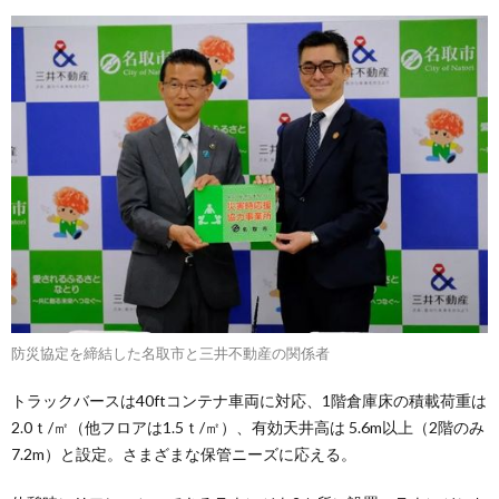
防災協定を締結した名取市と三井不動産の関係者
トラックバースは40ftコンテナ車両に対応、1階倉庫床の積載荷重は
2.0ｔ/㎡（他フロアは1.5ｔ/㎡）、有効天井高は 5.6m以上（2階のみ
7.2m）と設定。さまざまな保管ニーズに応える。