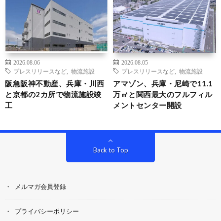
2026.08.06
2026.08.05
プレスリリースなど
,
物流施設
プレスリリースなど
,
物流施設
阪急阪神不動産、兵庫・川西
アマゾン、兵庫・尼崎で11.1
と京都の2カ所で物流施設竣
万㎡と関西最大のフルフィル
工
メントセンター開設
Back to Top
メルマガ会員登録
プライバシーポリシー