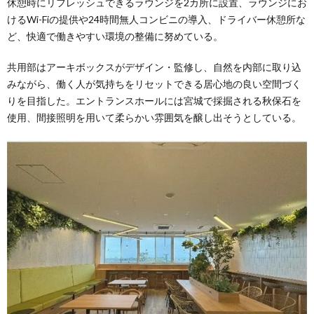
休憩時にリフレッシュできるラウンジを2カ所に設置、ラウンジにお
けるWi-Fiの提供や24時間無人コンビニの導入、ドライバー休憩所な
ど、快適で働きやすい環境の整備に努めている。
共用部はアーキボックスがデザイン・監修し、自然を内部に取り込
みながら、働く人が気持ちをリセットできる居心地の良い空間づく
りを目指した。エントランスホールには宮城で採掘される秋保石を
使用、間接照明を用いて柔らかい雰囲気を醸し出そうとしている。