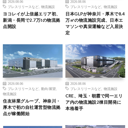
2026.08.06
2026.08.06
プレスリリースなど
,
物流施設
プレスリリースなど
,
物流施設
ヨコレイが上信越エリア初、
日本GLPが神奈川・厚木で8.4
新潟・長岡で2.7万tの物流拠
万㎡の物流施設完成、日本エ
点開設
マソンや真栄運輸など入居決
定
2026.08.06
2026.08.06
プレスリリースなど
,
動向/展望
,
プレスリリースなど
,
物流施設
物流施設
CRE、埼玉・朝霞で同一エリ
住友林業グループ、神奈川・
ア内の物流施設2棟目開発に
厚木で初の自社運営型物流拠
本格着手
点が稼働開始