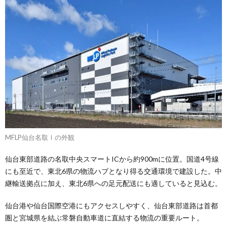
MFLP仙台名取Ⅰの外観
仙台東部道路の名取中央スマートICから約900mに位置。国道4号線
にも至近で、東北6県の物流ハブとなり得る交通環境で建設した。中
継輸送拠点に加え、東北6県への足元配送にも適していると見込む。
仙台港や仙台国際空港にもアクセスしやすく、仙台東部道路は首都
圏と宮城県を結ぶ常磐自動車道に直結する物流の重要ルート。