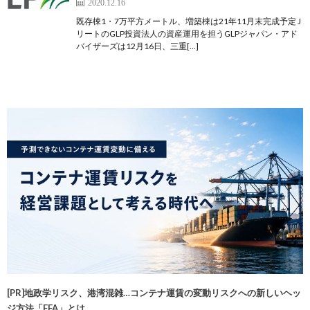
2020.12.16
既存棟1・7万平方メートル、増築棟は21年11月末完成予定 J
リートのGLP投資法人の資産運用を担うGLPジャパン・アド
バイザーズは12月16日、三重[…]
[PR]地政学リスク、港湾混雑…コンテナ運賃の変動リスクへの新しいヘッ
ジ方法「FFA」とは