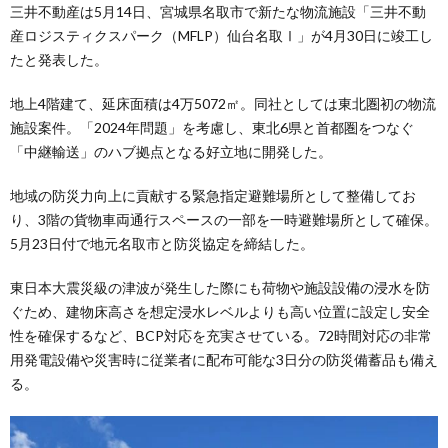
三井不動産は5月14日、宮城県名取市で新たな物流施設「三井不動
産ロジスティクスパーク（MFLP）仙台名取Ⅰ」が4月30日に竣工し
たと発表した。
地上4階建て、延床面積は4万5072㎡。同社としては東北圏初の物流
施設案件。「2024年問題」を考慮し、東北6県と首都圏をつなぐ
「中継輸送」のハブ拠点となる好立地に開発した。
地域の防災力向上に貢献する緊急指定避難場所として整備してお
り、3階の貨物車両通行スペースの一部を一時避難場所として確保。
5月23日付で地元名取市と防災協定を締結した。
東日本大震災級の津波が発生した際にも荷物や施設設備の浸水を防
ぐため、建物床高さを想定浸水レベルよりも高い位置に設定し安全
性を確保するなど、BCP対応を充実させている。72時間対応の非常
用発電設備や災害時に従業者に配布可能な3日分の防災備蓄品も備え
る。