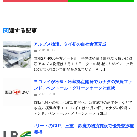
関連する記事
アルプス物流、タイ初の自社倉庫完成
2019.07.17
面積2万4000平方メートル、半導体や電子部品取り扱いに対
応 アルプス物流は７月１７日、タイの現地法人がバンコク近
郊のバンパコンで開発を進めていた、初[…]
ヨコレイが冷凍・冷蔵拠点開発でカナダの投資ファ
ンド、ベントール・グリーンオークと連携
2025.12.01
自動化対応の次世代施設開発へ、既存施設の建て替えなどで
も協力 横浜冷凍（ヨコレイ）は11月28日、カナダの投資フ
ァンド、ベントール・グリーンオーク（B[…]
JリートのGLP、三重・鈴鹿の物流施設で優先交渉権
獲得