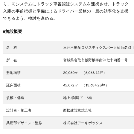
り、同システムにトラック車番認証システムを連携させ、トラック
入庫の事前把握と準備によるドライバー業務の一層の効率化を支援
できるよう、検討を進める。
■施設概要
名 称
三井不動産ロジスティクスパーク仙台名取Ⅰ
所 在
宮城県名取市飯野坂字南沖七十四番一号
敷地面積
20,060㎡ （6,068.15坪）
延床面積
45,072㎡ （13,634.28坪）
規模・構造
地上4階建て・S造
設計者・施工者
西松建設株式会社
共用部デザイン・監修
株式会社アーキボックス