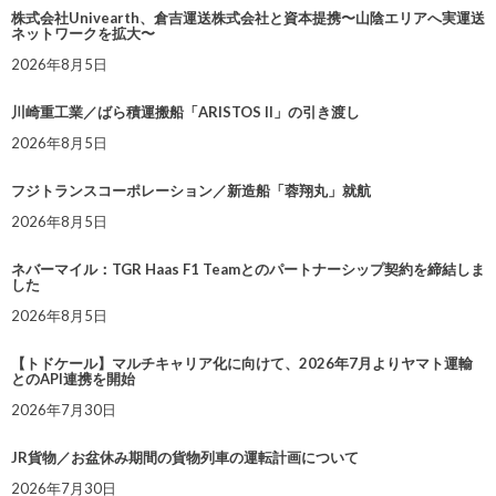
株式会社Univearth、倉吉運送株式会社と資本提携〜山陰エリアへ実運送
ネットワークを拡大〜
2026年8月5日
川崎重工業／ばら積運搬船「ARISTOS II」の引き渡し
2026年8月5日
フジトランスコーポレーション／新造船「蓉翔丸」就航
2026年8月5日
ネバーマイル：TGR Haas F1 Teamとのパートナーシップ契約を締結しま
した
2026年8月5日
【トドケール】マルチキャリア化に向けて、2026年7月よりヤマト運輸
とのAPI連携を開始
2026年7月30日
JR貨物／お盆休み期間の貨物列車の運転計画について
2026年7月30日