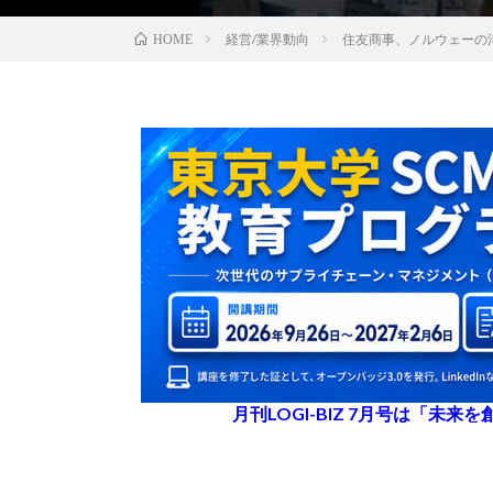
経営/業界動向
住友商事、ノルウェーの
HOME
月刊LOGI-BIZ 7月号は「未