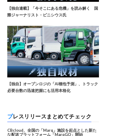
【独自連載】「今そこにある危機」を読み解く 国
際ジャーナリスト・ビニシウス氏
【独自】オープンロジの「AI梱包予測」、トラック
必要台数の迅速把握にも活用本格化
プレスリリースまとめてチェック
CBcloud、全国の「Marq」施設を起点とした新た
な配送プラットフォーム「MarqGO」開始