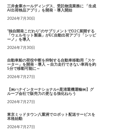
三井倉庫ホールディングス、受託物流業務に 「生成
AI出荷検品アプリ」を開発・導入開始
2026年7月30日
“独自開発こだわり”のサプリメントでD2C展開する
「ウェルモット製薬」がEC自動出荷アプリ「シッピ
ーノ」を導入
2026年7月30日
自動車船の荷役中断を抑制する自動車移動用「スケ
ーター」を開発・導入 ～自力走行できない車両を約
5分で移動可能に～
2026年7月27日
【㈱ハナインターナショナル×星清重機運輸㈱】グ
ループ会社で販売力の更なる強化ねらう
2026年7月27日
東京ミッドタウン八重洲でロボット配送サービスを
本格始動
2026年7月27日