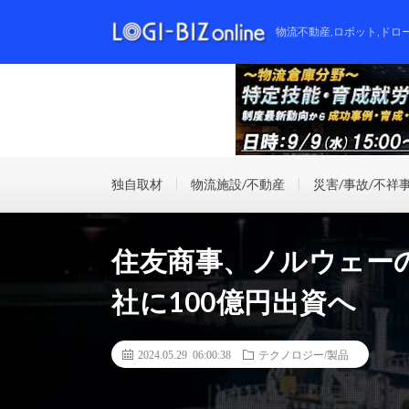
物流不動産,ロボット,ドロ
独自取材
物流施設/不動産
災害/事故/不祥
住友商事、ノルウェー
社に100億円出資へ
2024.05.29 06:00:38
テクノロジー/製品