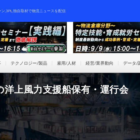
ーン,3PL,独自取材で物流ニュースを配信
事
テクノロジー/製品
雇用/人材
経営/業界動向
データ/
の洋上風力支援船保有・運行会