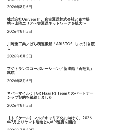
2026年8月5日
株式会社Univearth、倉吉運送株式会社と資本提
携〜山陰エリアへ実運送ネットワークを拡大〜
2026年8月5日
川崎重工業／ばら積運搬船「ARISTOS II」の引き渡
し
2026年8月5日
フジトランスコーポレーション／新造船「蓉翔丸」
就航
2026年8月5日
ネバーマイル：TGR Haas F1 Teamとのパートナー
シップ契約を締結しました
2026年8月5日
【トドケール】マルチキャリア化に向けて、2026
年7月よりヤマト運輸とのAPI連携を開始
2026年7月30日