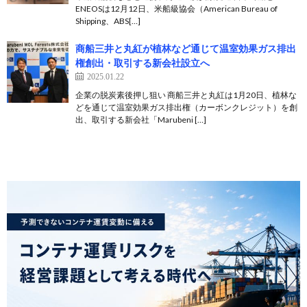
ENEOSは12月12日、米船級協会（American Bureau of
Shipping、ABS[…]
商船三井と丸紅が植林など通じて温室効果ガス排出
権創出・取引する新会社設立へ
2025.01.22
企業の脱炭素後押し狙い 商船三井と丸紅は1月20日、植林な
どを通じて温室効果ガス排出権（カーボンクレジット）を創
出、取引する新会社「Marubeni […]