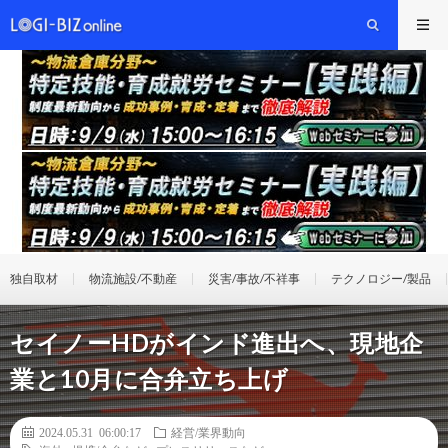
独自取材
物流施設/不動産
災害/事故/不祥事
テクノロジー/製品
セイノーHDがインド進出へ、現地企
業と10月に合弁立ち上げ
2024.05.31 06:00:17
経営/業界動向