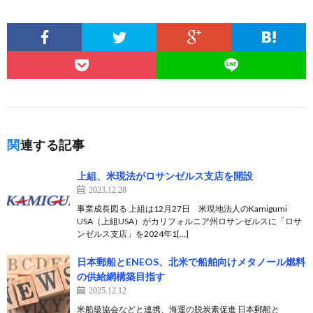
関連する記事
上組、米現法がロサンゼルス支店を開設
2023.12.28
事業成長図る 上組は12月27日 米現地法人のKamigumi
USA（上組USA）がカリフォルニア州ロサンゼルスに「ロサ
ンゼルス支店」を2024年1[…]
日本郵船とENEOS、北米で船舶向けメタノール燃料
の供給網構築目指す
2025.12.12
米船級協会などと連携、海運の脱炭素促進 日本郵船と