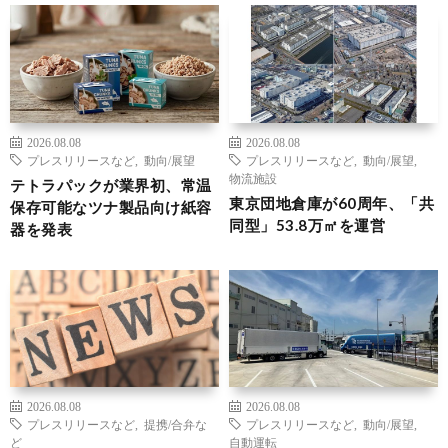
2026.08.08
2026.08.08
プレスリリースなど
,
動向/展望
プレスリリースなど
,
動向/展望
,
物流施設
テトラパックが業界初、常温
東京団地倉庫が60周年、「共
保存可能なツナ製品向け紙容
同型」53.8万㎡を運営
器を発表
2026.08.08
2026.08.08
プレスリリースなど
,
提携/合弁な
プレスリリースなど
,
動向/展望
,
ど
自動運転