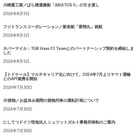
川崎重工業／ばら積運搬船「ARISTOS II」の引き渡し
2026年8月5日
フジトランスコーポレーション／新造船「蓉翔丸」就航
2026年8月5日
ネバーマイル：TGR Haas F1 Teamとのパートナーシップ契約を締結しま
した
2026年8月5日
【トドケール】マルチキャリア化に向けて、2026年7月よりヤマト運輸
とのAPI連携を開始
2026年7月30日
JR貨物／お盆休み期間の貨物列車の運転計画について
2026年7月30日
にしてつドイツ現地法人 シュツットガルト事務所移転のご案内
2026年7月30日