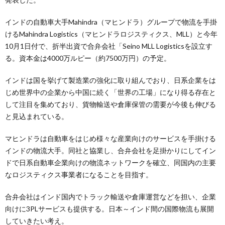
インドの自動車大手Mahindra（マヒンドラ）グループで物流を手掛
けるMahindra Logistics（マヒンドラロジスティクス、MLL）と今年
10月1日付で、折半出資で合弁会社「Seino MLL Logisticsを設立す
る。資本金は4000万ルピー（約7500万円）の予定。
インドは国を挙げて製造業の強化に取り組んでおり、日系企業をは
じめ世界中の企業から中国に続く「世界の工場」になり得る存在と
して注目を集めており、貨物輸送や倉庫保管の需要が今後も伸びる
と見込まれている。
マヒンドラは自動車をはじめ様々な産業向けのサービスを手掛ける
インドの物流大手。同社と協業し、合弁会社を足掛かりにしてイン
ドで日系自動車企業向けの物流ネットワークを確立、同国内の主要
なロジスティクス事業者になることを目指す。
合弁会社はインド国内でトラック輸送や倉庫運営などを担い、企業
向けに3PLサービスも提供する。日本～インド間の国際物流も展開
していきたい考え。