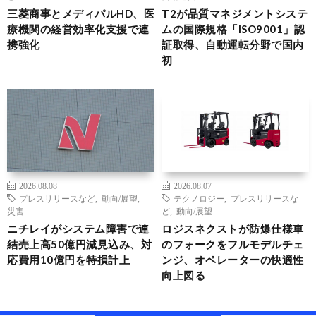
三菱商事とメディパルHD、医
T2が品質マネジメントシステ
療機関の経営効率化支援で連
ムの国際規格「ISO9001」認
携強化
証取得、自動運転分野で国内
初
2026.08.08
2026.08.07
プレスリリースなど
,
動向/展望
,
テクノロジー
,
プレスリリースな
災害
ど
,
動向/展望
ニチレイがシステム障害で連
ロジスネクストが防爆仕様車
結売上高50億円減見込み、対
のフォークをフルモデルチェ
応費用10億円を特損計上
ンジ、オペレーターの快適性
向上図る