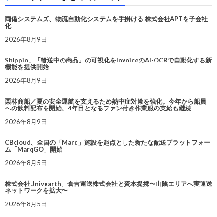
両備システムズ、物流自動化システムを手掛ける 株式会社APTを子会社
化
2026年8月9日
Shippio、「輸送中の商品」の可視化をInvoiceのAI-OCRで自動化する新
機能を提供開始
2026年8月9日
栗林商船／夏の安全運航を支えるため熱中症対策を強化。今年から船員
への飲料配布を開始、4年目となるファン付き作業服の支給も継続
2026年8月9日
CBcloud、全国の「Marq」施設を起点とした新たな配送プラットフォー
ム「MarqGO」開始
2026年8月5日
株式会社Univearth、倉吉運送株式会社と資本提携〜山陰エリアへ実運送
ネットワークを拡大〜
2026年8月5日