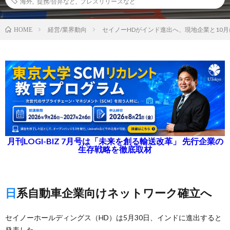
海外
,
提携/合弁など
,
プレスリリースなど
経営/業界動向
セイノーHDがインド進出へ、現地企業と10
HOME
月刊LOGI-BIZ 7月号は「未来を創る輸送改革」 先行企業の
生存戦略を徹底取材
日系自動車企業向けネットワーク確立へ
セイノーホールディングス（HD）は5月30日、インドに進出すると
発表した。