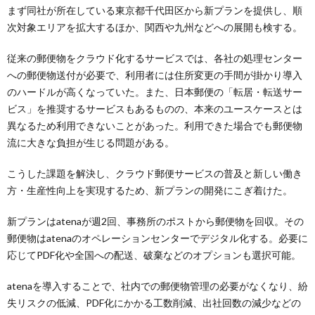
まず同社が所在している東京都千代田区から新プランを提供し、順
次対象エリアを拡大するほか、関西や九州などへの展開も検する。
従来の郵便物をクラウド化するサービスでは、各社の処理センター
への郵便物送付が必要で、利用者には住所変更の手間が掛かり導入
のハードルが高くなっていた。また、日本郵便の「転居・転送サー
ビス」を推奨するサービスもあるものの、本来のユースケースとは
異なるため利用できないことがあった。利用できた場合でも郵便物
流に大きな負担が生じる問題がある。
こうした課題を解決し、クラウド郵便サービスの普及と新しい働き
方・生産性向上を実現するため、新プランの開発にこぎ着けた。
新プランはatenaが週2回、事務所のポストから郵便物を回収。その
郵便物はatenaのオペレーションセンターでデジタル化する。必要に
応じてPDF化や全国への配送、破棄などのオプションも選択可能。
atenaを導入することで、社内での郵便物管理の必要がなくなり、紛
失リスクの低減、PDF化にかかる工数削減、出社回数の減少などの