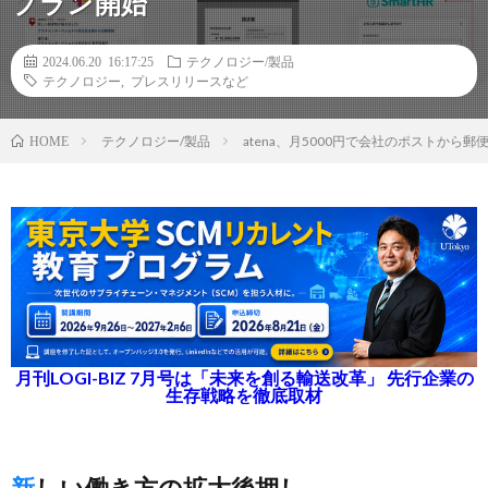
プラン開始
2024.06.20 16:17:25
テクノロジー/製品
テクノロジー
,
プレスリリースなど
テクノロジー/製品
atena、月5000円で会社のポストか
HOME
月刊LOGI-BIZ 7月号は「未来を創る輸送改革」 先行企業の
生存戦略を徹底取材
新しい働き方の拡大後押し