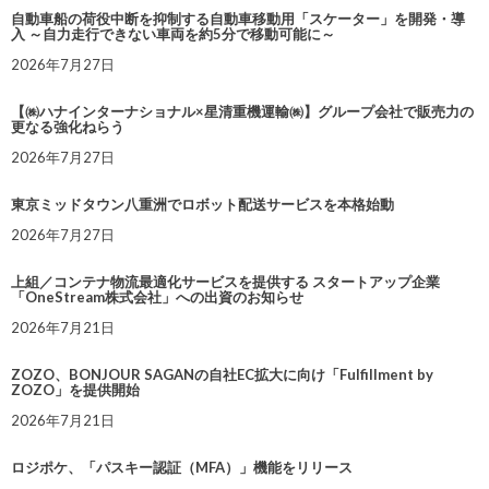
自動車船の荷役中断を抑制する自動車移動用「スケーター」を開発・導
入 ～自力走行できない車両を約5分で移動可能に～
2026年7月27日
【㈱ハナインターナショナル×星清重機運輸㈱】グループ会社で販売力の
更なる強化ねらう
2026年7月27日
東京ミッドタウン八重洲でロボット配送サービスを本格始動
2026年7月27日
上組／コンテナ物流最適化サービスを提供する スタートアップ企業
「OneStream株式会社」への出資のお知らせ
2026年7月21日
ZOZO、BONJOUR SAGANの自社EC拡大に向け「Fulfillment by
ZOZO」を提供開始
2026年7月21日
ロジポケ、「パスキー認証（MFA）」機能をリリース