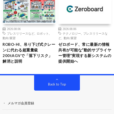
2026.08.06
2026.08.06
プレスリリースなど
,
ロボット
,
テクノロジー
,
プレスリリースな
動向/展望
ど
,
動向/展望
ROBO-HI、吊り下げ式クレー
ゼロボード、常に最新の情報
ンに代わる超重量級
共有が可能な“動的サプライヤ
200tAGVで「落下リスク」
ー管理”実現する新システムの
解消と説明
提供開始へ
Back to Top
メルマガ会員登録