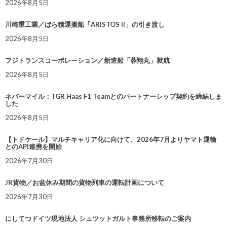
2026年8月5日
川崎重工業／ばら積運搬船「ARISTOS II」の引き渡し
2026年8月5日
フジトランスコーポレーション／新造船「蓉翔丸」就航
2026年8月5日
ネバーマイル：TGR Haas F1 Teamとのパートナーシップ契約を締結しま
した
2026年8月5日
【トドケール】マルチキャリア化に向けて、2026年7月よりヤマト運輸
とのAPI連携を開始
2026年7月30日
JR貨物／お盆休み期間の貨物列車の運転計画について
2026年7月30日
にしてつドイツ現地法人 シュツットガルト事務所移転のご案内