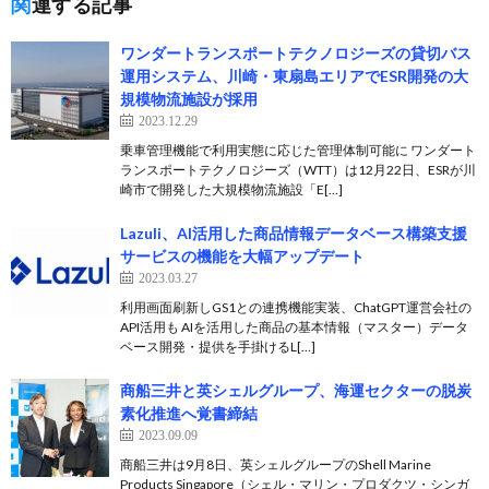
関連する記事
ワンダートランスポートテクノロジーズの貸切バス
運用システム、川崎・東扇島エリアでESR開発の大
規模物流施設が採用
2023.12.29
乗車管理機能で利用実態に応じた管理体制可能に ワンダート
ランスポートテクノロジーズ（WTT）は12月22日、ESRが川
崎市で開発した大規模物流施設「E[…]
Lazuli、AI活用した商品情報データベース構築支援
サービスの機能を大幅アップデート
2023.03.27
利用画面刷新しGS1との連携機能実装、ChatGPT運営会社の
API活用も AIを活用した商品の基本情報（マスター）データ
ベース開発・提供を手掛けるL[…]
商船三井と英シェルグループ、海運セクターの脱炭
素化推進へ覚書締結
2023.09.09
商船三井は9月8日、英シェルグループのShell Marine
Products Singapore（シェル・マリン・プロダクツ・シンガ