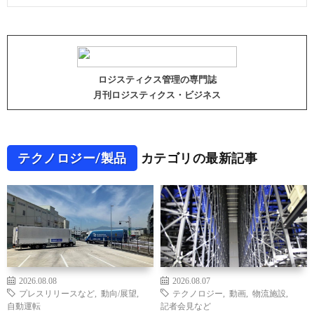
ロジスティクス管理の専門誌
月刊ロジスティクス・ビジネス
テクノロジー/製品
カテゴリの最新記事
2026.08.08
2026.08.07
プレスリリースなど
,
動向/展望
,
テクノロジー
,
動画
,
物流施設
,
自動運転
記者会見など