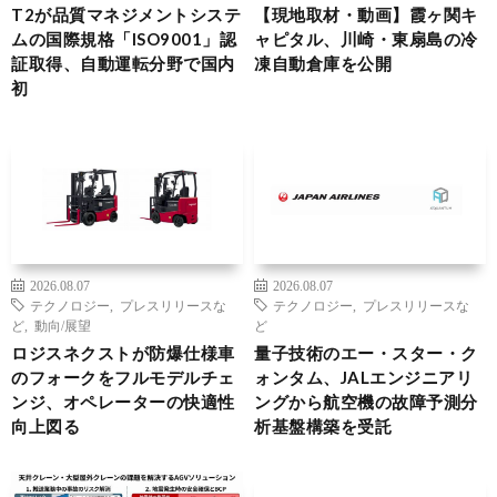
T2が品質マネジメントシステ
【現地取材・動画】霞ヶ関キ
ムの国際規格「ISO9001」認
ャピタル、川崎・東扇島の冷
証取得、自動運転分野で国内
凍自動倉庫を公開
初
2026.08.07
2026.08.07
テクノロジー
,
プレスリリースな
テクノロジー
,
プレスリリースな
ど
,
動向/展望
ど
ロジスネクストが防爆仕様車
量子技術のエー・スター・ク
のフォークをフルモデルチェ
ォンタム、JALエンジニアリ
ンジ、オペレーターの快適性
ングから航空機の故障予測分
向上図る
析基盤構築を受託