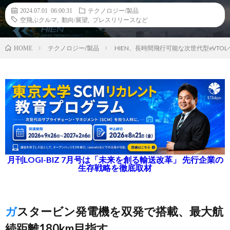
2024.07.01 06:00:31
テクノロジー/製品
空飛ぶクルマ
,
動向/展望
,
プレスリリースなど
テクノロジー/製品
HIEN、長時間飛行可能な次世代型eVT
HOME
月刊LOGI-BIZ 7月号は「未来を創る輸送改革」 先行企業の
生存戦略を徹底取材
ガスタービン発電機を双発で搭載、最大航
続距離180km目指す