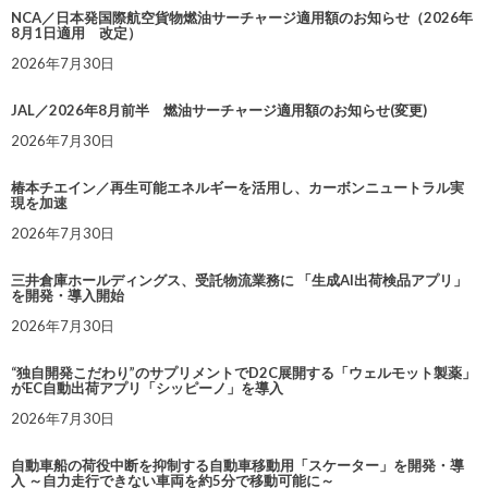
NCA／日本発国際航空貨物燃油サーチャージ適用額のお知らせ（2026年
8月1日適用 改定）
2026年7月30日
JAL／2026年8月前半 燃油サーチャージ適用額のお知らせ(変更)
2026年7月30日
椿本チエイン／再生可能エネルギーを活用し、カーボンニュートラル実
現を加速
2026年7月30日
三井倉庫ホールディングス、受託物流業務に 「生成AI出荷検品アプリ」
を開発・導入開始
2026年7月30日
“独自開発こだわり”のサプリメントでD2C展開する「ウェルモット製薬」
がEC自動出荷アプリ「シッピーノ」を導入
2026年7月30日
自動車船の荷役中断を抑制する自動車移動用「スケーター」を開発・導
入 ～自力走行できない車両を約5分で移動可能に～