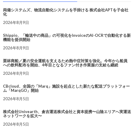
両備システムズ、物流自動化システムを手掛ける 株式会社APTを子会社
化
2026年8月9日
Shippio、「輸送中の商品」の可視化をInvoiceのAI-OCRで自動化する新
機能を提供開始
2026年8月9日
栗林商船／夏の安全運航を支えるため熱中症対策を強化。今年から船員
への飲料配布を開始、4年目となるファン付き作業服の支給も継続
2026年8月9日
CBcloud、全国の「Marq」施設を起点とした新たな配送プラットフォー
ム「MarqGO」開始
2026年8月5日
株式会社Univearth、倉吉運送株式会社と資本提携〜山陰エリアへ実運送
ネットワークを拡大〜
2026年8月5日