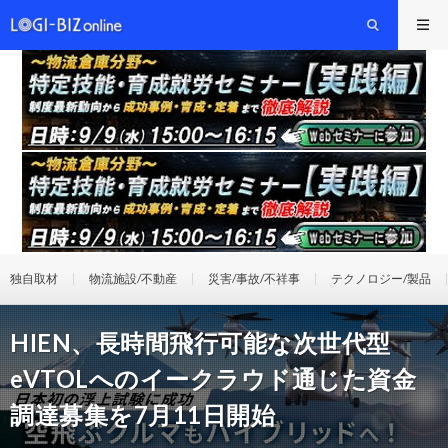
独自取材
物流施設/不動産
災害/事故/不祥事
テクノロジー/製品
HIEN、長時間飛行可能な次世代型
eVTOLへのイークラウド通じた資金
調達募集を7月11日開始