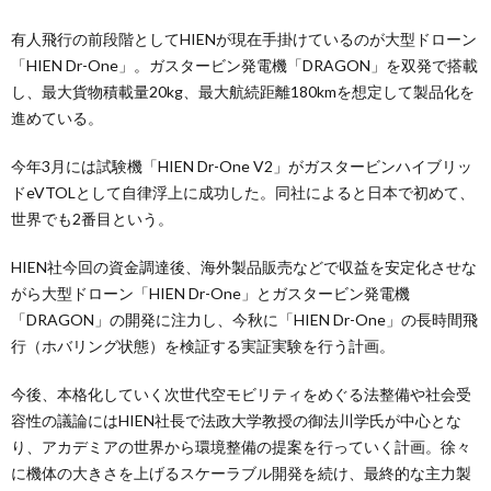
有人飛行の前段階としてHIENが現在手掛けているのが大型ドローン
「HIEN Dr-One」。ガスタービン発電機「DRAGON」を双発で搭載
し、最大貨物積載量20kg、最大航続距離180kmを想定して製品化を
進めている。
今年3月には試験機「HIEN Dr-One V2」がガスタービンハイブリッ
ドeVTOLとして自律浮上に成功した。同社によると日本で初めて、
世界でも2番目という。
HIEN社今回の資金調達後、海外製品販売などで収益を安定化させな
がら大型ドローン「HIEN Dr-One」とガスタービン発電機
「DRAGON」の開発に注力し、今秋に「HIEN Dr-One」の長時間飛
行（ホバリング状態）を検証する実証実験を行う計画。
今後、本格化していく次世代空モビリティをめぐる法整備や社会受
容性の議論にはHIEN社長で法政大学教授の御法川学氏が中心とな
り、アカデミアの世界から環境整備の提案を行っていく計画。徐々
に機体の大きさを上げるスケーラブル開発を続け、最終的な主力製