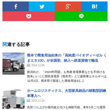
関連する記事
熊本で廃食用油由来の「高純度バイオディーゼル く
まエネ100」が全国初、納入へ鉄道貨物で輸送
2024.12.06
新潟向け、「2024年問題」も考慮 発電事業などを手掛ける
熊本いいくに県民発電所（熊本市）と三菱商事エネルギーは
12月2日、熊本県で製造した廃食用油を[…]
ホームロジスティクス、大型家具納品の移動型訓練
車導入へ
2018.12.26
高所つり上げや屋内据え付けも体験可能、来年5月ごろ運用