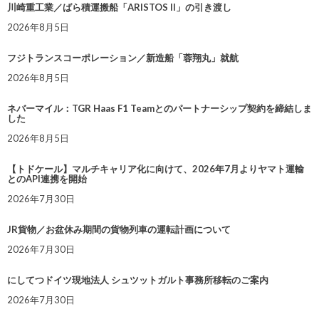
川崎重工業／ばら積運搬船「ARISTOS II」の引き渡し
2026年8月5日
フジトランスコーポレーション／新造船「蓉翔丸」就航
2026年8月5日
ネバーマイル：TGR Haas F1 Teamとのパートナーシップ契約を締結しま
した
2026年8月5日
【トドケール】マルチキャリア化に向けて、2026年7月よりヤマト運輸
とのAPI連携を開始
2026年7月30日
JR貨物／お盆休み期間の貨物列車の運転計画について
2026年7月30日
にしてつドイツ現地法人 シュツットガルト事務所移転のご案内
2026年7月30日