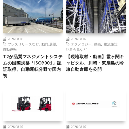
2026.08.08
2026.08.07
プレスリリースなど
,
動向/展望
,
テクノロジー
,
動画
,
物流施設
,
自動運転
記者会見など
T2が品質マネジメントシステ
【現地取材・動画】霞ヶ関キ
ムの国際規格「ISO9001」認
ャピタル、川崎・東扇島の冷
証取得、自動運転分野で国内
凍自動倉庫を公開
初
2026.08.07
2026.08.07