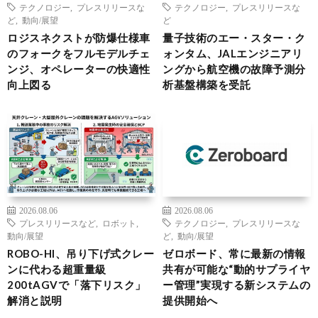
テクノロジー
,
プレスリリースな
テクノロジー
,
プレスリリースな
ど
,
動向/展望
ど
ロジスネクストが防爆仕様車
量子技術のエー・スター・ク
のフォークをフルモデルチェ
ォンタム、JALエンジニアリ
ンジ、オペレーターの快適性
ングから航空機の故障予測分
向上図る
析基盤構築を受託
2026.08.06
2026.08.06
プレスリリースなど
,
ロボット
,
テクノロジー
,
プレスリリースな
動向/展望
ど
,
動向/展望
ROBO-HI、吊り下げ式クレー
ゼロボード、常に最新の情報
ンに代わる超重量級
共有が可能な“動的サプライヤ
200tAGVで「落下リスク」
ー管理”実現する新システムの
解消と説明
提供開始へ