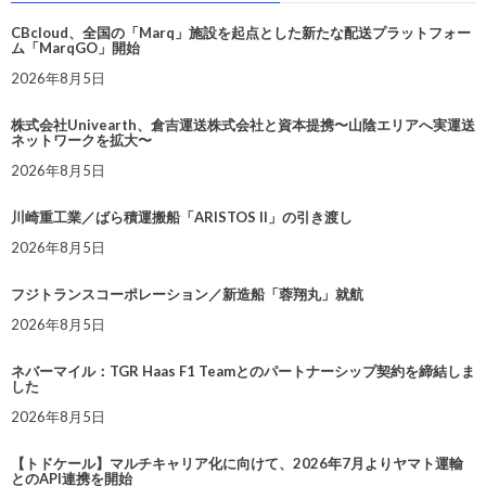
CBcloud、全国の「Marq」施設を起点とした新たな配送プラットフォー
ム「MarqGO」開始
2026年8月5日
株式会社Univearth、倉吉運送株式会社と資本提携〜山陰エリアへ実運送
ネットワークを拡大〜
2026年8月5日
川崎重工業／ばら積運搬船「ARISTOS II」の引き渡し
2026年8月5日
フジトランスコーポレーション／新造船「蓉翔丸」就航
2026年8月5日
ネバーマイル：TGR Haas F1 Teamとのパートナーシップ契約を締結しま
した
2026年8月5日
【トドケール】マルチキャリア化に向けて、2026年7月よりヤマト運輸
とのAPI連携を開始