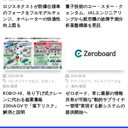
ロジスネクストが防爆仕様車
量子技術のエー・スター・ク
のフォークをフルモデルチェ
ォンタム、JALエンジニアリ
ンジ、オペレーターの快適性
ングから航空機の故障予測分
向上図る
析基盤構築を受託
2026.08.06
2026.08.06
プレスリリースなど
,
ロボット
,
テクノロジー
,
プレスリリースな
動向/展望
ど
,
動向/展望
ROBO-HI、吊り下げ式クレー
ゼロボード、常に最新の情報
ンに代わる超重量級
共有が可能な“動的サプライヤ
200tAGVで「落下リスク」
ー管理”実現する新システムの
解消と説明
提供開始へ