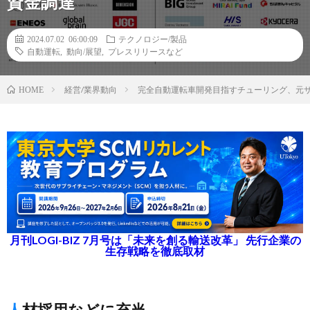
資金調達
2024.07.02 06:00:09
テクノロジー/製品
自動運転
,
動向/展望
,
プレスリリースなど
経営/業界動向
完全自動運転車開発目指すチューリング、元サ
HOME
月刊LOGI-BIZ 7月号は「未来を創る輸送改革」 先行企業の
生存戦略を徹底取材
人材採用などに充当