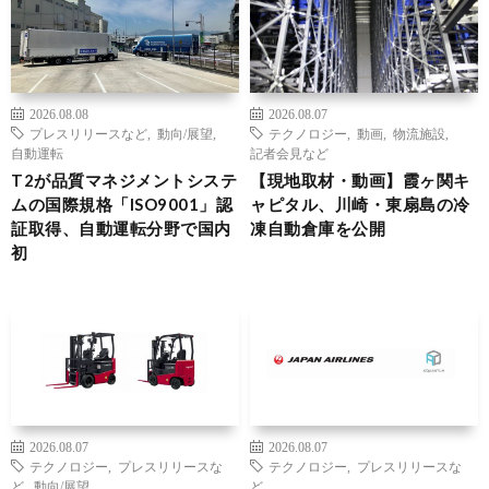
2026.08.08
2026.08.07
プレスリリースなど
,
動向/展望
,
テクノロジー
,
動画
,
物流施設
,
自動運転
記者会見など
T2が品質マネジメントシステ
【現地取材・動画】霞ヶ関キ
ムの国際規格「ISO9001」認
ャピタル、川崎・東扇島の冷
証取得、自動運転分野で国内
凍自動倉庫を公開
初
2026.08.07
2026.08.07
テクノロジー
,
プレスリリースな
テクノロジー
,
プレスリリースな
ど
,
動向/展望
ど