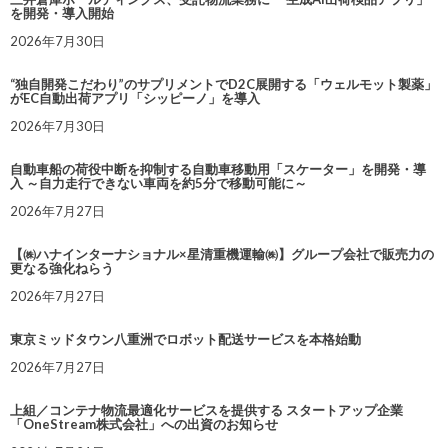
を開発・導入開始
2026年7月30日
“独自開発こだわり”のサプリメントでD2C展開する「ウェルモット製薬」
がEC自動出荷アプリ「シッピーノ」を導入
2026年7月30日
自動車船の荷役中断を抑制する自動車移動用「スケーター」を開発・導
入 ～自力走行できない車両を約5分で移動可能に～
2026年7月27日
【㈱ハナインターナショナル×星清重機運輸㈱】グループ会社で販売力の
更なる強化ねらう
2026年7月27日
東京ミッドタウン八重洲でロボット配送サービスを本格始動
2026年7月27日
上組／コンテナ物流最適化サービスを提供する スタートアップ企業
「OneStream株式会社」への出資のお知らせ