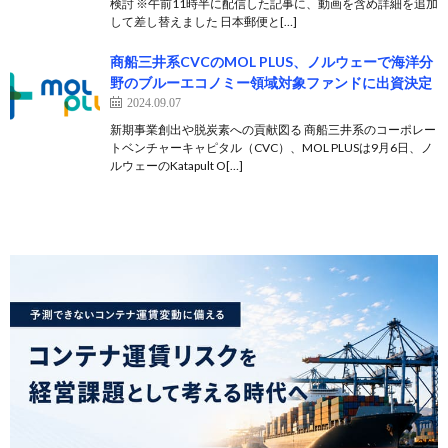
検討 ※午前11時半に配信した記事に、動画を含め詳細を追加
して差し替えました 日本郵便と[…]
商船三井系CVCのMOL PLUS、ノルウェーで海洋分
野のブルーエコノミー領域対象ファンドに出資決定
2024.09.07
新期事業創出や脱炭素への貢献図る 商船三井系のコーポレー
トベンチャーキャピタル（CVC）、MOL PLUSは9月6日、ノ
ルウェーのKatapult O[…]