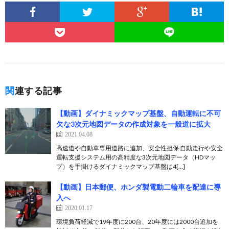
関連する記事
【動画】ダイナミックマップ基盤、自動運転に不可
欠な3次元地図データの作成対象を一般道に拡大
2021.04.08
高速道や自動車専用道路に追加、安全性担保 自動走行や安全
運転支援システム用の高精度な3次元地図データ（HDマッ
プ）を手掛けるダイナミックマップ基盤は4[…]
【動画】日本郵便、ホンダ製電動二輪車を配達に導
入へ
2020.01.17
環境負荷軽減で19年度に200台、20年度には2000台追加を