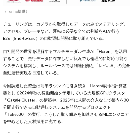
（Turing提供）
チューリングは、カメラから取得したデータのみでステアリング、
アクセル、ブレーキなど、運転に必要な全ての判断をAIが行う
E2E（End-to-End）の自動運転開発に取り組んでいる。
自社開発の世界を理解するマルチモーダル生成AI「Heron」を活用
することで、走行データに存在しない状況でも倫理的に対応可能な
システムを構築し、ルールベースでは到達困難な「レベル5」の完全
自動運転実現を目指している。
今回調達した資金は前半ラウンドに引き続き、Heron専用の計算基
盤として2024年秋の稼働開始を予定している大規模GPUクラスタ
「Gaggle Cluster」の構築や、2025年に人間の介入なしで都内を30
分間走行できる自動運転システムを開発するプロジェクト
「Tokyo30」の実行、こうした取り組みを加速させるMLエンジニア
を中心とした人材採用に充てる。