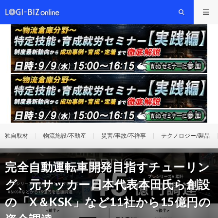
独自取材
物流施設/不動産
災害/事故/不祥事
テクノロジー/製品
完全自動運転車開発目指すチューリン
グ、元サッカー日本代表本田氏ら創設
の「X＆KSK」など11社から15億円の