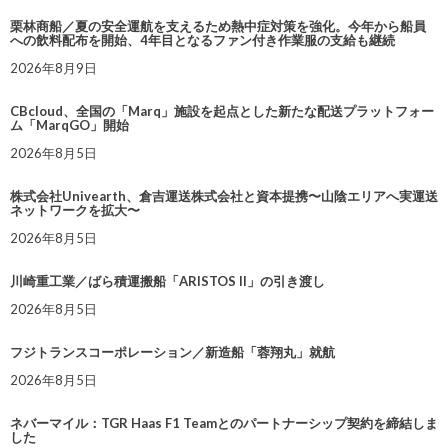
栗林商船／夏の安全運航を支えるため熱中症対策を強化。今年から船員
への飲料配布を開始、4年目となるファン付き作業服の支給も継続
2026年8月9日
CBcloud、全国の「Marq」施設を起点とした新たな配送プラットフォー
ム「MarqGO」開始
2026年8月5日
株式会社Univearth、倉吉運送株式会社と資本提携〜山陰エリアへ実運送
ネットワークを拡大〜
2026年8月5日
川崎重工業／ばら積運搬船「ARISTOS II」の引き渡し
2026年8月5日
フジトランスコーポレーション／新造船「蓉翔丸」就航
2026年8月5日
ネバーマイル：TGR Haas F1 Teamとのパートナーシップ契約を締結しま
した