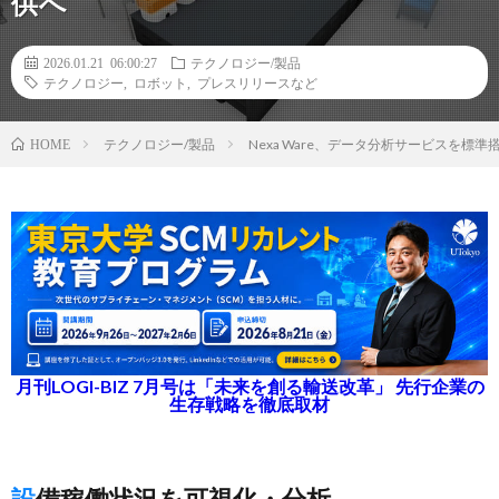
供へ
2026.01.21 06:00:27
テクノロジー/製品
テクノロジー
,
ロボット
,
プレスリリースなど
テクノロジー/製品
Nexa Ware、データ分析サービスを
HOME
月刊LOGI-BIZ 7月号は「未来を創る輸送改革」 先行企業の
生存戦略を徹底取材
設備稼働状況を可視化・分析