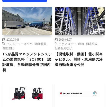
2026.08.08
2026.08.07
プレスリリースなど
,
動向/展望
,
テクノロジー
,
動画
,
物流施設
,
自動運転
記者会見など
T2が品質マネジメントシステ
【現地取材・動画】霞ヶ関キ
ムの国際規格「ISO9001」認
ャピタル、川崎・東扇島の冷
証取得、自動運転分野で国内
凍自動倉庫を公開
初