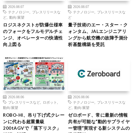
2026.08.07
2026.08.07
テクノロジー
,
プレスリリースな
テクノロジー
,
プレスリリースな
ど
,
動向/展望
ど
ロジスネクストが防爆仕様車
量子技術のエー・スター・ク
のフォークをフルモデルチェ
ォンタム、JALエンジニアリ
ンジ、オペレーターの快適性
ングから航空機の故障予測分
向上図る
析基盤構築を受託
2026.08.06
2026.08.06
プレスリリースなど
,
ロボット
,
テクノロジー
,
プレスリリースな
動向/展望
ど
,
動向/展望
ROBO-HI、吊り下げ式クレー
ゼロボード、常に最新の情報
ンに代わる超重量級
共有が可能な“動的サプライヤ
200tAGVで「落下リスク」
ー管理”実現する新システムの