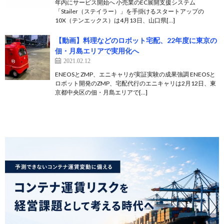
年内にサービス開始へ 小売業のEC展開支援システム
「Stailer（ステイラー）」を手掛けるスタートアップの
10X（テンエックス）は4月13日、山口県[…]
【動画】料理などのロボット宅配、22年度に東京の
佃・月島エリアで実用化へ
2021.02.12
ENEOSとZMP、エニキャリが実証実験の成果強調 ENEOSと
ロボット開発のZMP、宅配代行のエニキャリは2月12日、東
京都中央区の佃・月島エリアで[…]