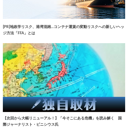
[PR]地政学リスク、港湾混雑…コンテナ運賃の変動リスクへの新しいヘッ
ジ方法「FFA」とは
【次回から大幅リニューアル！】「今そこにある危機」を読み解く 国
際ジャーナリスト・ビニシウス氏