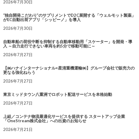
2026年7月30日
“独自開発こだわり”のサプリメントでD2C展開する「ウェルモット製薬」
がEC自動出荷アプリ「シッピーノ」を導入
2026年7月30日
自動車船の荷役中断を抑制する自動車移動用「スケーター」を開発・導
入 ～自力走行できない車両を約5分で移動可能に～
2026年7月27日
【㈱ハナインターナショナル×星清重機運輸㈱】グループ会社で販売力の
更なる強化ねらう
2026年7月27日
東京ミッドタウン八重洲でロボット配送サービスを本格始動
2026年7月27日
上組／コンテナ物流最適化サービスを提供する スタートアップ企業
「OneStream株式会社」への出資のお知らせ
2026年7月21日