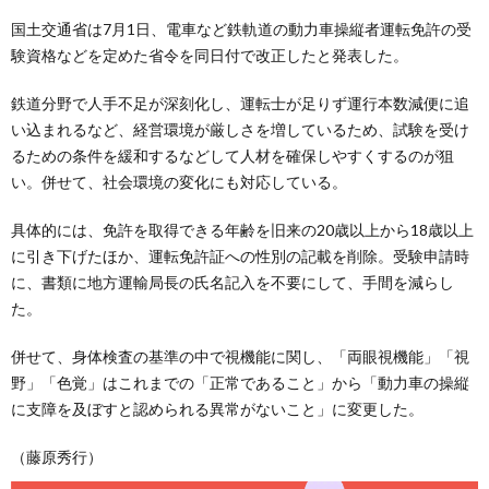
国土交通省は7月1日、電車など鉄軌道の動力車操縦者運転免許の受
験資格などを定めた省令を同日付で改正したと発表した。
鉄道分野で人手不足が深刻化し、運転士が足りず運行本数減便に追
い込まれるなど、経営環境が厳しさを増しているため、試験を受け
るための条件を緩和するなどして人材を確保しやすくするのが狙
い。併せて、社会環境の変化にも対応している。
具体的には、免許を取得できる年齢を旧来の20歳以上から18歳以上
に引き下げたほか、運転免許証への性別の記載を削除。受験申請時
に、書類に地方運輸局長の氏名記入を不要にして、手間を減らし
た。
併せて、身体検査の基準の中で視機能に関し、「両眼視機能」「視
野」「色覚」はこれまでの「正常であること」から「動力車の操縦
に支障を及ぼすと認められる異常がないこと」に変更した。
（藤原秀行）