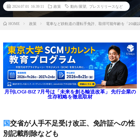
2024.07.01 16:39:11
政策
動向/展望
,
プレスリリースなど
政策
電車など鉄軌道の運転手免許、取得可能年齢を「20歳以
HOME
月刊LOGI-BIZ 7月号は「未来を創る輸送改革」 先行企業の
生存戦略を徹底取材
国交省が人手不足受け改正、免許証への性
別記載削除なども