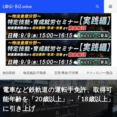
独自取材
物流施設/不動産
災害/事故/不祥事
テクノロジー/製品
電車など鉄軌道の運転手免許、取得可
能年齢を「20歳以上」→「18歳以上」
に引き上げ