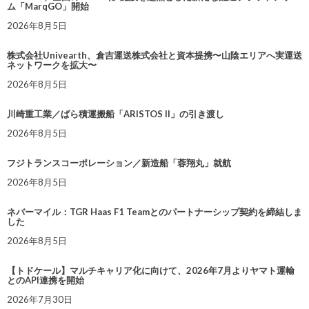
ム「MarqGO」開始
2026年8月5日
株式会社Univearth、倉吉運送株式会社と資本提携〜山陰エリアへ実運送
ネットワークを拡大〜
2026年8月5日
川崎重工業／ばら積運搬船「ARISTOS II」の引き渡し
2026年8月5日
フジトランスコーポレーション／新造船「蓉翔丸」就航
2026年8月5日
ネバーマイル：TGR Haas F1 Teamとのパートナーシップ契約を締結しま
した
2026年8月5日
【トドケール】マルチキャリア化に向けて、2026年7月よりヤマト運輸
とのAPI連携を開始
2026年7月30日