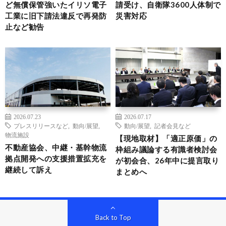
ど無償保管強いたイリソ電子
請受け、自衛隊3600人体制で
工業に旧下請法違反で再発防
災害対応
止など勧告
2026.07.23
2026.07.17
プレスリリースなど
,
動向/展望
,
動向/展望
,
記者会見など
物流施設
【現地取材】「適正原価」の
不動産協会、中継・基幹物流
枠組み議論する有識者検討会
拠点開発への支援措置拡充を
が初会合、26年中に提言取り
継続して訴え
まとめへ
Back to Top