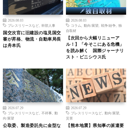
2026.08.03
2026.08.03
プレスリリースなど
,
幹部人事
コラム
,
動向/展望
,
戦争/紛争
,
独
自取材
国交次官に旧建設の塩見国交
【次回から大幅リニューア
審が昇格、物流・自動車局長
ル！】「今そこにある危機」
は舟本氏
を読み解く 国際ジャーナリ
スト・ビニシウス氏
2026.07.29
2026.07.29
プレスリリースなど
,
不祥事
,
動
プレスリリースなど
,
動向/展望
,
向/展望
災害
公取委、製造委託先に金型な
【熊本地震】県知事の派遣要