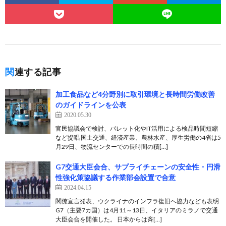
関連する記事
加工食品など4分野別に取引環境と長時間労働改善
のガイドラインを公表
2020.05.30
官民協議会で検討、パレット化やIT活用による検品時間短縮
など提唱 国土交通、経済産業、農林水産、厚生労働の4省は5
月29日、物流センターでの長時間の積[…]
G7交通大臣会合、サプライチェーンの安全性・円滑
性強化策協議する作業部会設置で合意
2024.04.15
閣僚宣言発表、ウクライナのインフラ復旧へ協力なども表明
G7（主要7カ国）は4月11～13日、イタリアのミラノで交通
大臣会合を開催した。 日本からは斉[…]