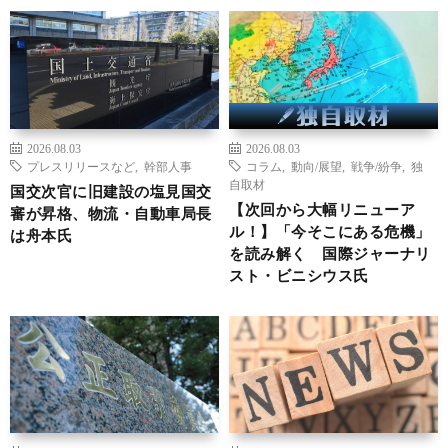
2026.08.03
2026.08.03
プレスリリースなど
,
幹部人事
コラム
,
動向/展望
,
戦争/紛争
,
独
自取材
国交次官に旧建設の塩見国交
【次回から大幅リニューア
審が昇格、物流・自動車局長
ル！】「今そこにある危機」
は舟本氏
を読み解く 国際ジャーナリ
スト・ビニシウス氏