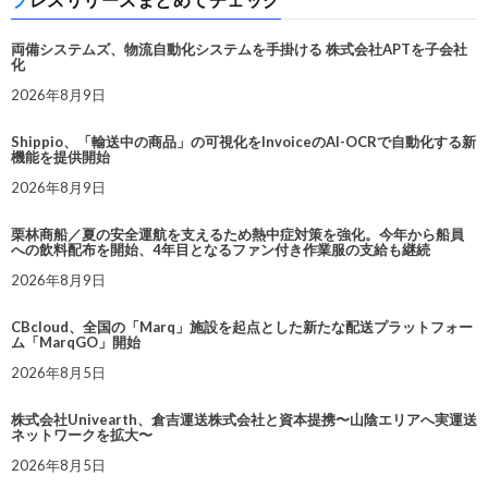
両備システムズ、物流自動化システムを手掛ける 株式会社APTを子会社
化
2026年8月9日
Shippio、「輸送中の商品」の可視化をInvoiceのAI-OCRで自動化する新
機能を提供開始
2026年8月9日
栗林商船／夏の安全運航を支えるため熱中症対策を強化。今年から船員
への飲料配布を開始、4年目となるファン付き作業服の支給も継続
2026年8月9日
CBcloud、全国の「Marq」施設を起点とした新たな配送プラットフォー
ム「MarqGO」開始
2026年8月5日
株式会社Univearth、倉吉運送株式会社と資本提携〜山陰エリアへ実運送
ネットワークを拡大〜
2026年8月5日