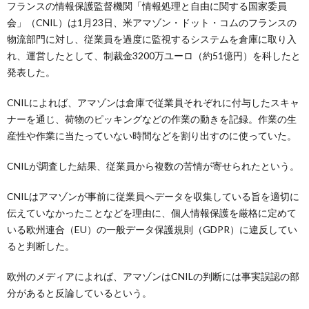
フランスの情報保護監督機関「情報処理と自由に関する国家委員
会」（CNIL）は1月23日、米アマゾン・ドット・コムのフランスの
物流部門に対し、従業員を過度に監視するシステムを倉庫に取り入
れ、運営したとして、制裁金3200万ユーロ（約51億円）を科したと
発表した。
CNILによれば、アマゾンは倉庫で従業員それぞれに付与したスキャ
ナーを通じ、荷物のピッキングなどの作業の動きを記録。作業の生
産性や作業に当たっていない時間などを割り出すのに使っていた。
CNILが調査した結果、従業員から複数の苦情が寄せられたという。
CNILはアマゾンが事前に従業員へデータを収集している旨を適切に
伝えていなかったことなどを理由に、個人情報保護を厳格に定めて
いる欧州連合（EU）の一般データ保護規則（GDPR）に違反してい
ると判断した。
欧州のメディアによれば、アマゾンはCNILの判断には事実誤認の部
分があると反論しているという。