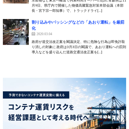
水産物など東京へ輸送で拘束時間オーバーの恐れ 青森県は11
月9日、県庁内で開催した物価高騰緊急対策本部会議（本部
長・宮下宗一郎知事）で、トラックドライ[…]
割り込みやパッシングなどの「あおり運転」を厳罰
化
2020.03.04
政府が道交法改正案を閣議決定、特に危険な行為は即免許取
り消しの対象に 政府は3月3日の閣議で、あおり運転への罰則
導入などを盛り込んだ道路交通法改正案を[…]