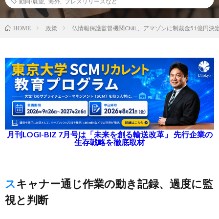
動向/展望
,
海外
,
プレスリリースなど
政策
仏情報保護監督機関CNIL、アマゾンに制裁金51億円決
HOME
月刊LOGI-BIZ 7月号は「未来を創る輸送改革」 先行企業の
生存戦略を徹底取材
スキャナー通じ作業の動き記録、過度に監
視と判断