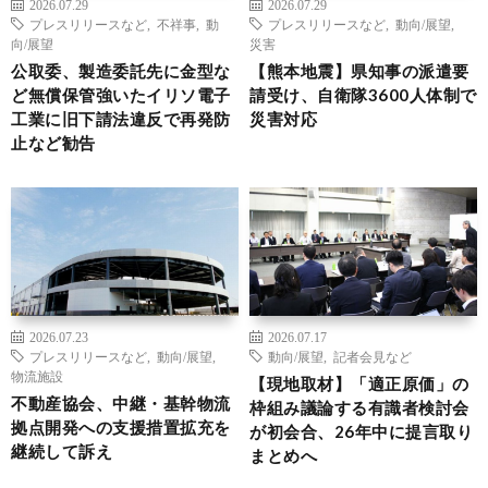
2026.07.29
2026.07.29
プレスリリースなど
,
不祥事
,
動
プレスリリースなど
,
動向/展望
,
向/展望
災害
公取委、製造委託先に金型な
【熊本地震】県知事の派遣要
ど無償保管強いたイリソ電子
請受け、自衛隊3600人体制で
工業に旧下請法違反で再発防
災害対応
止など勧告
2026.07.23
2026.07.17
プレスリリースなど
,
動向/展望
,
動向/展望
,
記者会見など
物流施設
【現地取材】「適正原価」の
不動産協会、中継・基幹物流
枠組み議論する有識者検討会
拠点開発への支援措置拡充を
が初会合、26年中に提言取り
継続して訴え
まとめへ