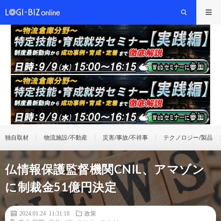
独自取材
物流施設/不動産
災害/事故/不祥事
テクノロジー/製品
仏情報保護監督機関CNIL、アマゾン
に制裁金51億円決定
2024.01.24 11:31:18
政策