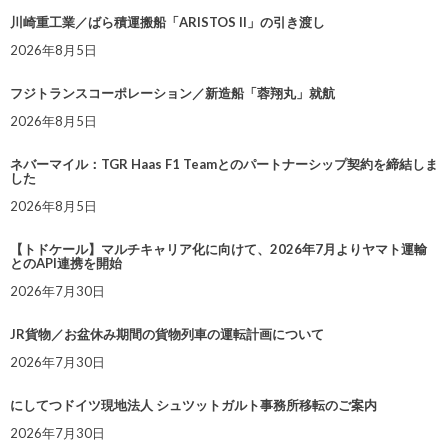
川崎重工業／ばら積運搬船「ARISTOS II」の引き渡し
2026年8月5日
フジトランスコーポレーション／新造船「蓉翔丸」就航
2026年8月5日
ネバーマイル：TGR Haas F1 Teamとのパートナーシップ契約を締結しま
した
2026年8月5日
【トドケール】マルチキャリア化に向けて、2026年7月よりヤマト運輸
とのAPI連携を開始
2026年7月30日
JR貨物／お盆休み期間の貨物列車の運転計画について
2026年7月30日
にしてつドイツ現地法人 シュツットガルト事務所移転のご案内
2026年7月30日