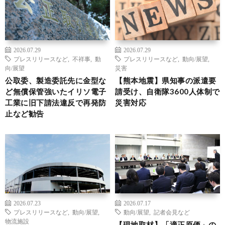
2026.07.29
2026.07.29
プレスリリースなど
,
不祥事
,
動
プレスリリースなど
,
動向/展望
,
向/展望
災害
公取委、製造委託先に金型な
【熊本地震】県知事の派遣要
ど無償保管強いたイリソ電子
請受け、自衛隊3600人体制で
工業に旧下請法違反で再発防
災害対応
止など勧告
2026.07.23
2026.07.17
プレスリリースなど
,
動向/展望
,
動向/展望
,
記者会見など
物流施設
【現地取材】「適正原価」の