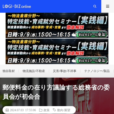
独自取材
物流施設/不動産
災害/事故/不祥事
テクノロジー/製品
郵便料金の在り方議論する総務省の委
員会が初会合
2024.07.03 17:55:06
政策
動向/展望