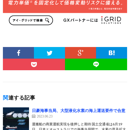
関連する記事
日豪海事当局、大型液化水素の海上運送要件で合意
2023.06.23
運搬船の商業運航実現を後押しと期待 国土交通省は6月19
日、日本とオーストラリアの海事当局間で、水素の普及拡大