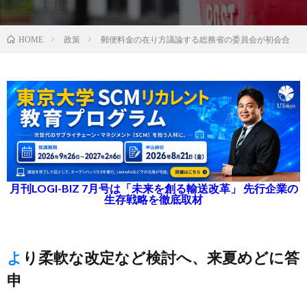
政策
郵便料金の在り方議論する総務省の委員会が初会合
HOME
月刊LOGI-BIZ 7月号は「未来を創る輸送改革」 先行企業の
生存戦略を徹底取材
より柔軟な改定など検討へ、来夏めどに答
申