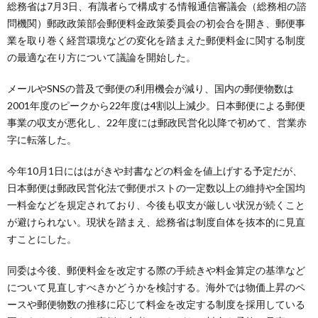
総務省は7月3日、有識者らで構成する情報通信審議会（総務相の諮
問機関）郵政政策部会郵便料金政策委員会の初会合を開き、郵便事
業を取り巻く経営環境などの変化を踏まえた郵便料金に関する制度
の最適な在り方について議論を開始した。
メールやSNSの普及で郵便の利用機会が減り、国内の郵便物数は
2001年度のピークから22年度は4割以上減少。日本郵便による郵便
事業の収支が悪化し、22年度には郵政民営化以降で初めて、営業赤
字に転落した。
今年10月1日にははがきや封書などの料金を値上げする予定だが、
日本郵便は郵政民営化法で郵便ポストの一定数以上の維持や全国均
一料金などを規定されており、今後も収支が厳しい状況が続くこと
が避けられない。現状を踏まえ、総務省は制度自体を抜本的に見直
すことにした。
同委は今後、郵便料金を改定する際の手続きや料金算定の基準など
について見直しすべきかどうかを検討する。海外では物価上昇のペ
ースや郵便物数の推移に応じて料金を改定する制度を採用している