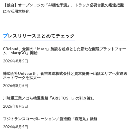
【独自】オープンロジの「AI梱包予測」、トラック必要台数の迅速把握
にも活用本格化
プレスリリースまとめてチェック
CBcloud、全国の「Marq」施設を起点とした新たな配送プラットフォー
ム「MarqGO」開始
2026年8月5日
株式会社Univearth、倉吉運送株式会社と資本提携〜山陰エリアへ実運送
ネットワークを拡大〜
2026年8月5日
川崎重工業／ばら積運搬船「ARISTOS II」の引き渡し
2026年8月5日
フジトランスコーポレーション／新造船「蓉翔丸」就航
2026年8月5日