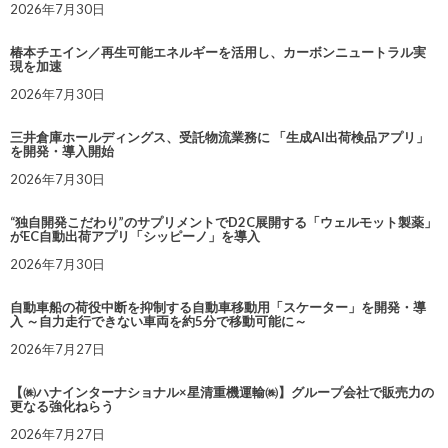
2026年7月30日
椿本チエイン／再生可能エネルギーを活用し、カーボンニュートラル実
現を加速
2026年7月30日
三井倉庫ホールディングス、受託物流業務に 「生成AI出荷検品アプリ」
を開発・導入開始
2026年7月30日
“独自開発こだわり”のサプリメントでD2C展開する「ウェルモット製薬」
がEC自動出荷アプリ「シッピーノ」を導入
2026年7月30日
自動車船の荷役中断を抑制する自動車移動用「スケーター」を開発・導
入 ～自力走行できない車両を約5分で移動可能に～
2026年7月27日
【㈱ハナインターナショナル×星清重機運輸㈱】グループ会社で販売力の
更なる強化ねらう
2026年7月27日