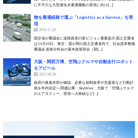
に不可欠な大型液化水素運搬船の実現に向け[…]
物を最適経路で運ぶ「Logistics as a Service」を実
現
2019.11.20
国交省が審議会に道路政策の新ビジョン素案提示 国土交通省
は11月20日、東京・霞が関の国土交通省内で、社会資本整備
審議会 道路分科会の基本政策部会（部[…]
大阪・関西万博、空飛ぶクルマや自動走行ロボット
をアピール
2021.08.28
政府の推進本部が確認、必要な規制改革や支援策など行動計
画を年内決定へ 関連記事：SkyDrive、大阪で「空飛ぶクルマ
のエアタクシー」実現へ大林組など[…]