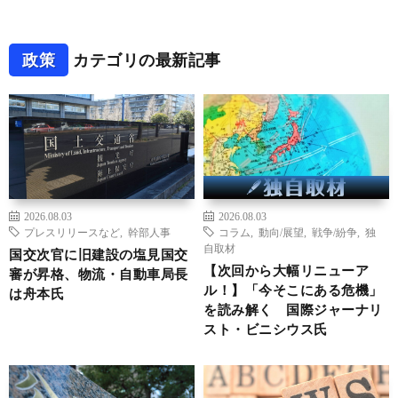
政策
カテゴリの最新記事
2026.08.03
2026.08.03
プレスリリースなど
,
幹部人事
コラム
,
動向/展望
,
戦争/紛争
,
独
自取材
国交次官に旧建設の塩見国交
【次回から大幅リニューア
審が昇格、物流・自動車局長
ル！】「今そこにある危機」
は舟本氏
を読み解く 国際ジャーナリ
スト・ビニシウス氏