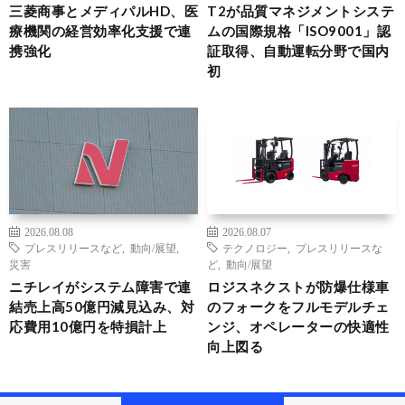
三菱商事とメディパルHD、医
T2が品質マネジメントシステ
療機関の経営効率化支援で連
ムの国際規格「ISO9001」認
携強化
証取得、自動運転分野で国内
初
2026.08.08
2026.08.07
プレスリリースなど
,
動向/展望
,
テクノロジー
,
プレスリリースな
災害
ど
,
動向/展望
ニチレイがシステム障害で連
ロジスネクストが防爆仕様車
結売上高50億円減見込み、対
のフォークをフルモデルチェ
応費用10億円を特損計上
ンジ、オペレーターの快適性
向上図る