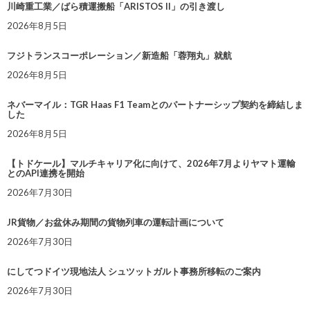
川崎重工業／ばら積運搬船「ARISTOS II」の引き渡し
2026年8月5日
フジトランスコーポレーション／新造船「蓉翔丸」就航
2026年8月5日
ネバーマイル：TGR Haas F1 Teamとのパートナーシップ契約を締結しま
した
2026年8月5日
【トドケール】マルチキャリア化に向けて、2026年7月よりヤマト運輸
とのAPI連携を開始
2026年7月30日
JR貨物／お盆休み期間の貨物列車の運転計画について
2026年7月30日
にしてつドイツ現地法人 シュツットガルト事務所移転のご案内
2026年7月30日