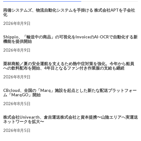
両備システムズ、物流自動化システムを手掛ける 株式会社APTを子会社
化
2026年8月9日
Shippio、「輸送中の商品」の可視化をInvoiceのAI-OCRで自動化する新
機能を提供開始
2026年8月9日
栗林商船／夏の安全運航を支えるため熱中症対策を強化。今年から船員
への飲料配布を開始、4年目となるファン付き作業服の支給も継続
2026年8月9日
CBcloud、全国の「Marq」施設を起点とした新たな配送プラットフォー
ム「MarqGO」開始
2026年8月5日
株式会社Univearth、倉吉運送株式会社と資本提携〜山陰エリアへ実運送
ネットワークを拡大〜
2026年8月5日