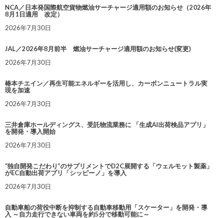
NCA／日本発国際航空貨物燃油サーチャージ適用額のお知らせ（2026年
8月1日適用 改定）
2026年7月30日
JAL／2026年8月前半 燃油サーチャージ適用額のお知らせ(変更)
2026年7月30日
椿本チエイン／再生可能エネルギーを活用し、カーボンニュートラル実
現を加速
2026年7月30日
三井倉庫ホールディングス、受託物流業務に 「生成AI出荷検品アプリ」
を開発・導入開始
2026年7月30日
“独自開発こだわり”のサプリメントでD2C展開する「ウェルモット製薬」
がEC自動出荷アプリ「シッピーノ」を導入
2026年7月30日
自動車船の荷役中断を抑制する自動車移動用「スケーター」を開発・導
入 ～自力走行できない車両を約5分で移動可能に～