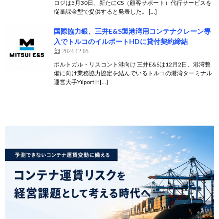
ロジは5月30日、新たにCS（顧客サポート）代行サービスを
従量課金型で提供すると発表した。 […]
国際協力銀、三井E&S製港湾用コンテナクレーン導
入でトルコのイルポートHDに貸付契約締結
2024.12.05
ポルトガル・リスコント港向け 三井E&Sは12月2日、港湾整
備に向け業務協力協定を結んでいるトルコの港湾ターミナル
運営大手Yılport H[…]