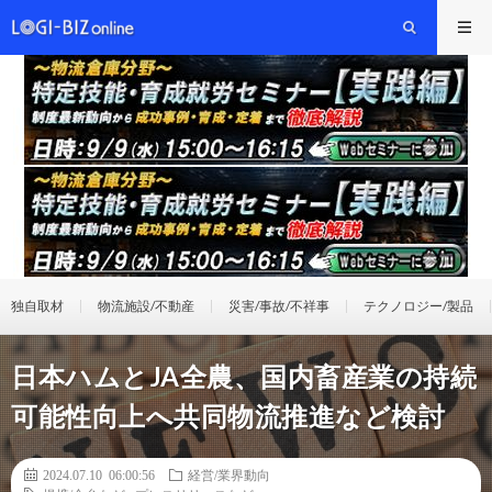
独自取材
物流施設/不動産
災害/事故/不祥事
テクノロジー/製品
日本ハムとJA全農、国内畜産業の持続
可能性向上へ共同物流推進など検討
2024.07.10 06:00:56
経営/業界動向