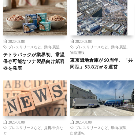
2026.08.08
2026.08.08
プレスリリースなど
,
動向/展望
プレスリリースなど
,
動向/展望
,
物流施設
テトラパックが業界初、常温
東京団地倉庫が60周年、「共
保存可能なツナ製品向け紙容
同型」53.8万㎡を運営
器を発表
2026.08.08
2026.08.08
プレスリリースなど
,
提携/合弁な
プレスリリースなど
,
動向/展望
,
ど
自動運転