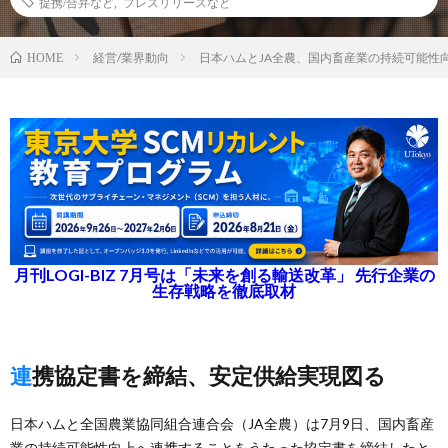
提携/合弁など
,
プレスリリースなど
経営/業界動向
日本ハムとJA全農、国内畜産業の持続可能性
HOME
月刊LOGI-BIZ 7月号は「未来を創る輸送改革」 先行企業の
生存戦略を徹底取材
連携協定書を締結、安定供給実現図る
日本ハムと全国農業協同組合連合会（JA全農）は7月9日、国内畜産
業の持続可能性向上へ連携することをうたった協定書を締結したと