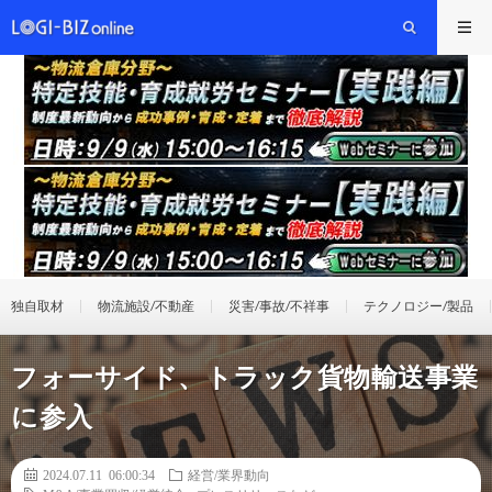
独自取材
物流施設/不動産
災害/事故/不祥事
テクノロジー/製品
フォーサイド、トラック貨物輸送事業
に参入
2024.07.11 06:00:34
経営/業界動向