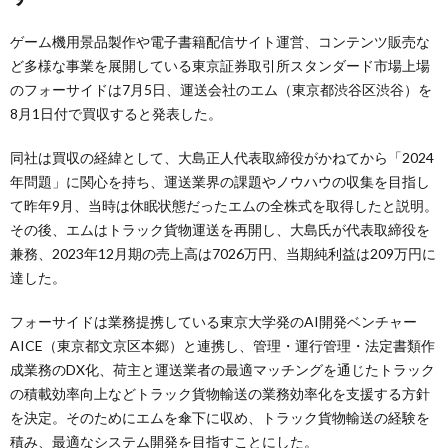
ゲーム機用景品製作や電子書籍配信サイト運営、コンテンツ販売な
ど多様な事業を展開している東京証券取引所スタンダード市場上場
のフォーサイドは7月5日、運送会社のエム（東京都渋谷区渋谷）を
8月1日付で買収すると発表した。
同社は買収の経緯として、大島正人代表取締役がかねてから「2024
年問題」に関心を持ち、運送業界の課題やノウハウの収集を目指し
て昨年9月、当時は休眠状態だったエムの全株式を取得したと説明。
その後、エムはトラック貨物運送を再開し、大島氏が代表取締役を
兼務、2023年12月期の売上高は7026万円、当期純利益は209万円に
達した。
フォーサイドは業務提携している東京大学発のAI開発ベンチャー
AICE（東京都文京区本郷）と連携し、管理・運行管理・法定書類作
成業務のDX化、荷主と運送業者の最適マッチングを通じたトラック
の積載効率向上などトラック貨物輸送の業務効率化を支援する方針
を決定。そのためにエムを傘下に収め、トラック貨物輸送の経験を
積み、最適なシステム開発を目指すことにした。