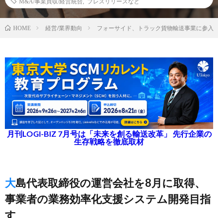
M&A/事業買収/経営統合
,
プレスリリースなど
経営/業界動向
フォーサイド、トラック貨物輸送事業に参入
HOME
月刊LOGI-BIZ 7月号は「未来を創る輸送改革」 先行企業の
生存戦略を徹底取材
大島代表取締役の運営会社を8月に取得、
事業者の業務効率化支援システム開発目指
す