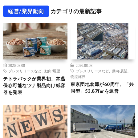
経営/業界動向
カテゴリの最新記事
2026.08.08
2026.08.08
プレスリリースなど
,
動向/展望
プレスリリースなど
,
動向/展望
,
物流施設
テトラパックが業界初、常温
東京団地倉庫が60周年、「共
保存可能なツナ製品向け紙容
同型」53.8万㎡を運営
器を発表