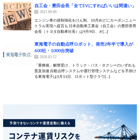
自工会・豊田会長「全てEVにすればいいは間違い」
2021.09.09
エンジン車の規制強化をけん制、10月めどにカーボンニュー
トラル実現へ提言も 日本自動車工業会（自工会）の豊田章男
会長（トヨタ自動車社長）は9月9日、オ[…]
東海電子の自動点呼ロボット、発売2年半で導入が
600社・1000台突破
2026.03.12
「乗務後」解禁受け、トラック・バス・タクシーのいずれも
普及加速 自動点呼システムや運行管理システムなどを手掛け
る東海電子は3月11日、ロボット型クラウ[…]