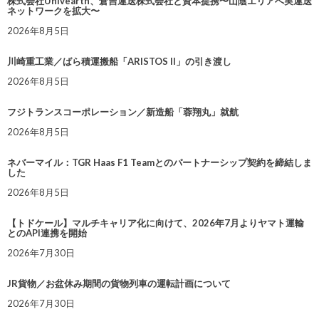
株式会社Univearth、倉吉運送株式会社と資本提携〜山陰エリアへ実運送
ネットワークを拡大〜
2026年8月5日
川崎重工業／ばら積運搬船「ARISTOS II」の引き渡し
2026年8月5日
フジトランスコーポレーション／新造船「蓉翔丸」就航
2026年8月5日
ネバーマイル：TGR Haas F1 Teamとのパートナーシップ契約を締結しま
した
2026年8月5日
【トドケール】マルチキャリア化に向けて、2026年7月よりヤマト運輸
とのAPI連携を開始
2026年7月30日
JR貨物／お盆休み期間の貨物列車の運転計画について
2026年7月30日