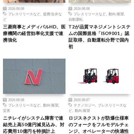
2026.08.08
2026.08.08
プレスリリースなど
,
提携/合弁な
プレスリリースなど
,
動向/展望
,
ど
自動運転
三菱商事とメディパルHD、医
T2が品質マネジメントシステ
療機関の経営効率化支援で連
ムの国際規格「ISO9001」認
携強化
証取得、自動運転分野で国内
初
2026.08.08
2026.08.07
プレスリリースなど
,
動向/展望
,
テクノロジー
,
プレスリリースな
災害
ど
,
動向/展望
ニチレイがシステム障害で連
ロジスネクストが防爆仕様車
結売上高50億円減見込み、対
のフォークをフルモデルチェ
応費用10億円を特損計上
ンジ、オペレーターの快適性