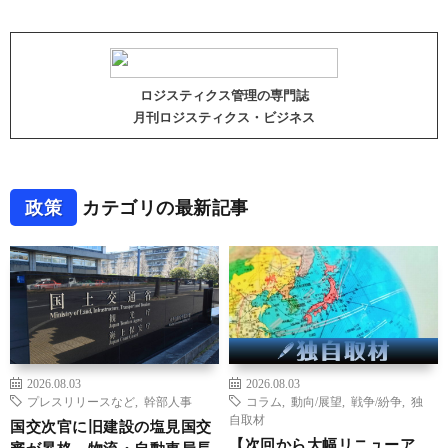
ロジスティクス管理の専門誌
月刊ロジスティクス・ビジネス
政策
カテゴリの最新記事
2026.08.03
2026.08.03
プレスリリースなど
,
幹部人事
コラム
,
動向/展望
,
戦争/紛争
,
独
自取材
国交次官に旧建設の塩見国交
【次回から大幅リニューア
審が昇格、物流・自動車局長