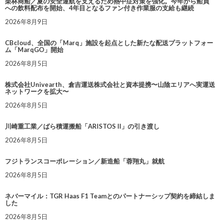
栗林商船／夏の安全運航を支えるため熱中症対策を強化。今年から船員
への飲料配布を開始、4年目となるファン付き作業服の支給も継続
2026年8月9日
CBcloud、全国の「Marq」施設を起点とした新たな配送プラットフォー
ム「MarqGO」開始
2026年8月5日
株式会社Univearth、倉吉運送株式会社と資本提携〜山陰エリアへ実運送
ネットワークを拡大〜
2026年8月5日
川崎重工業／ばら積運搬船「ARISTOS II」の引き渡し
2026年8月5日
フジトランスコーポレーション／新造船「蓉翔丸」就航
2026年8月5日
ネバーマイル：TGR Haas F1 Teamとのパートナーシップ契約を締結しま
した
2026年8月5日