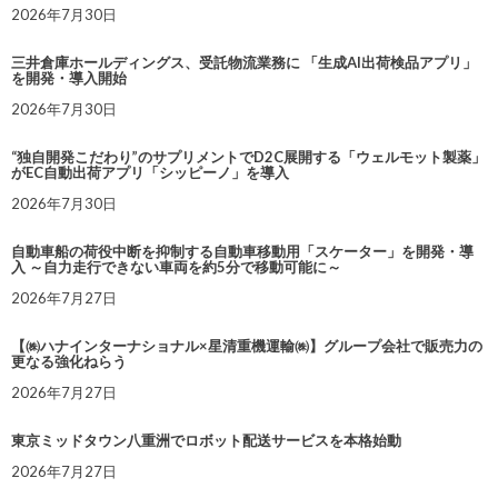
2026年7月30日
三井倉庫ホールディングス、受託物流業務に 「生成AI出荷検品アプリ」
を開発・導入開始
2026年7月30日
“独自開発こだわり”のサプリメントでD2C展開する「ウェルモット製薬」
がEC自動出荷アプリ「シッピーノ」を導入
2026年7月30日
自動車船の荷役中断を抑制する自動車移動用「スケーター」を開発・導
入 ～自力走行できない車両を約5分で移動可能に～
2026年7月27日
【㈱ハナインターナショナル×星清重機運輸㈱】グループ会社で販売力の
更なる強化ねらう
2026年7月27日
東京ミッドタウン八重洲でロボット配送サービスを本格始動
2026年7月27日