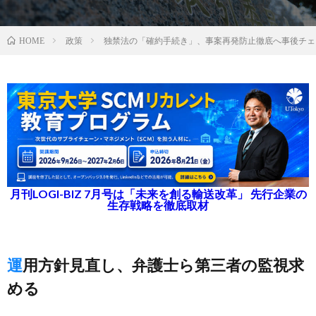
政策
独禁法の「確約手続き」、事案再発防止徹底へ事後チェ
HOME
月刊LOGI-BIZ 7月号は「未来を創る輸送改革」 先行企業の
生存戦略を徹底取材
運用方針見直し、弁護士ら第三者の監視求
める