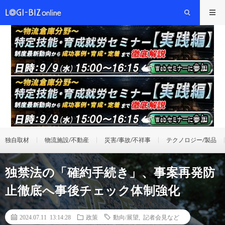
独自取材
物流施設/不動産
災害/事故/不祥事
テクノロジー/製品
独禁法の「確約手続き」、事案再発防
止徹底へ事後チェック体制強化
2024.07.11 13:14:28
政策
動向/展望
,
記者会見など