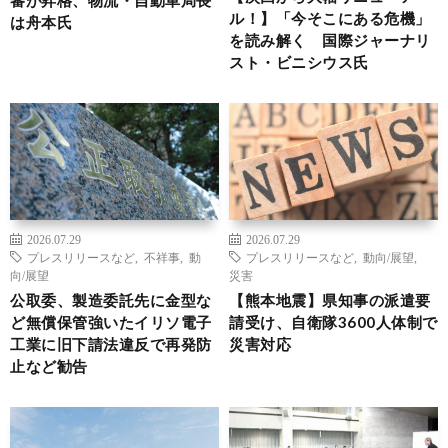
ル！】「今そこにある危機」
は舟本氏
を読み解く 国際ジャーナリ
スト・ビニシウス氏
2026.07.29
2026.07.29
プレスリリースなど
,
不祥事
,
動
プレスリリースなど
,
動向/展望
,
向/展望
災害
公取委、製造委託先に金型な
【熊本地震】県知事の派遣要
ど無償保管強いたイリソ電子
請受け、自衛隊3600人体制で
工業に旧下請法違反で再発防
災害対応
止など勧告