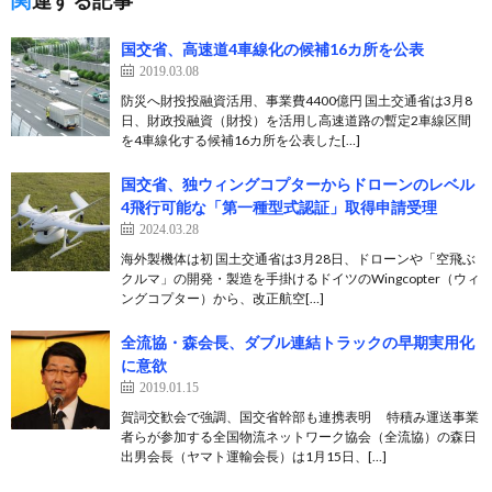
関連する記事
国交省、高速道4車線化の候補16カ所を公表
2019.03.08
防災へ財投投融資活用、事業費4400億円 国土交通省は3月8
日、財政投融資（財投）を活用し高速道路の暫定2車線区間
を4車線化する候補16カ所を公表した[…]
国交省、独ウィングコプターからドローンのレベル
4飛行可能な「第一種型式認証」取得申請受理
2024.03.28
海外製機体は初 国土交通省は3月28日、ドローンや「空飛ぶ
クルマ」の開発・製造を手掛けるドイツのWingcopter（ウィ
ングコプター）から、改正航空[…]
全流協・森会長、ダブル連結トラックの早期実用化
に意欲
2019.01.15
賀詞交歓会で強調、国交省幹部も連携表明 特積み運送事業
者らが参加する全国物流ネットワーク協会（全流協）の森日
出男会長（ヤマト運輸会長）は1月15日、[…]