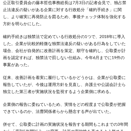
公正取引委員会の藤本哲也事務総長は7月3日の記者会見で、独占禁
止法違反の疑いがある企業に対する行政処分「確約手続き」に関
し、より確実に再発防止を図るため、事後チェック体制を強化する
方針を明らかにした。
確約手続きは独禁法で定めている行政処分の1つで、2018年に導入
した。企業が比較的軽微な独禁法違反の疑いがある行為をしていた
場合、会社が自発的に改善計画を策定、順守を確約し、公取委が計
画を認定すれば、独禁法で罰しない仕組み。今年6月までに19件の
事案があった。
従来、改善計画を着実に履行しているかどうかは、企業が公取委に
報告していたが、今後は運用方針を見直し、弁護士や公認会計士ら
独立した第三者が実施状況を監視するよう企業側に求める。
企業側の報告に委ねているため、実情をどの程度まで公取委が把握
できているのか、法曹関係者らから懸念する声が出ていた。
併せて、公取委に計画の実施状況を報告する期間もこれまでの3年間