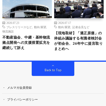
2026.07.23
2026.07.17
プレスリリースなど
,
動向/展望
,
動向/展望
,
記者会見など
物流施設
【現地取材】「適正原価」の
不動産協会、中継・基幹物流
枠組み議論する有識者検討会
拠点開発への支援措置拡充を
が初会合、26年中に提言取り
継続して訴え
まとめへ
Back to Top
メルマガ会員登録
プライバシーポリシー