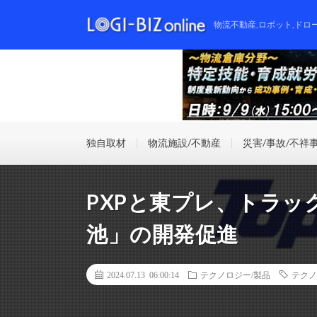
物流不動産,ロボット,ドロ
独自取材
物流施設/不動産
災害/事故/不祥
PXPと東プレ、トラッ
池」の開発促進
2024.07.13 06:00:14
テクノロジー/製品
テクノ