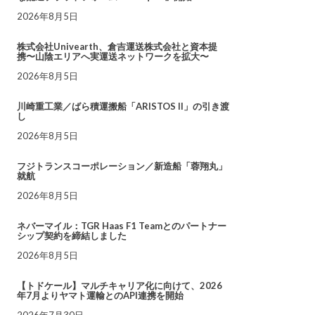
2026年8月5日
株式会社Univearth、倉吉運送株式会社と資本提
携〜山陰エリアへ実運送ネットワークを拡大〜
2026年8月5日
川崎重工業／ばら積運搬船「ARISTOS II」の引き渡
し
2026年8月5日
フジトランスコーポレーション／新造船「蓉翔丸」
就航
2026年8月5日
ネバーマイル：TGR Haas F1 Teamとのパートナー
シップ契約を締結しました
2026年8月5日
【トドケール】マルチキャリア化に向けて、2026
年7月よりヤマト運輸とのAPI連携を開始
2026年7月30日