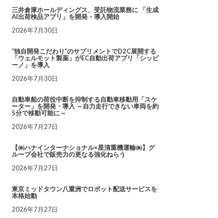
三井倉庫ホールディングス、受託物流業務に 「生成
AI出荷検品アプリ」を開発・導入開始
2026年7月30日
“独自開発こだわり”のサプリメントでD2C展開する
「ウェルモット製薬」がEC自動出荷アプリ「シッピ
ーノ」を導入
2026年7月30日
自動車船の荷役中断を抑制する自動車移動用「スケ
ーター」を開発・導入 ～自力走行できない車両を約
5分で移動可能に～
2026年7月27日
【㈱ハナインターナショナル×星清重機運輸㈱】グ
ループ会社で販売力の更なる強化ねらう
2026年7月27日
東京ミッドタウン八重洲でロボット配送サービスを
本格始動
2026年7月27日