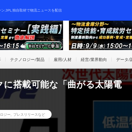
ーン,3PL,独自取材で物流ニュースを配信
事
テクノロジー/製品
雇用/人材
経営/業界動向
データ/
クに搭載可能な「曲がる太陽電
ロジー
,
プレスリリースなど