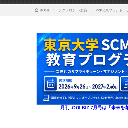
テクノロジー/製品
PXPと東プレ、ト
HOME
月刊LOGI-BIZ 7月号は「未