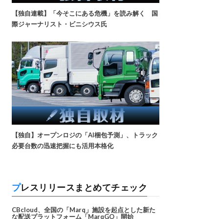
【独自連載】「今そこにある危機」を読み解く 国
際ジャーナリスト・ビニシウス氏
【独自】オープンロジの「AI梱包予測」、トラック
必要台数の迅速把握にも活用本格化
プレスリリースまとめてチェック
CBcloud、全国の「Marq」施設を起点とした新た
な配送プラットフォーム「MarqGO」開始