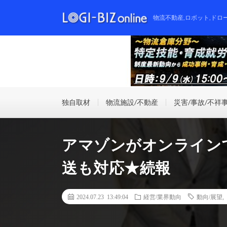
物流不動産,ロボット,ドロ
独自取材
物流施設/不動産
災害/事故/不祥
アマゾンがオンライン
送も対応★続報
2024.07.23 13:49:04
経営/業界動向
動向/展望
,