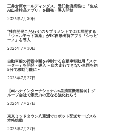
三井倉庫ホールディングス、受託物流業務に 「生成
AI出荷検品アプリ」を開発・導入開始
2026年7月30日
“独自開発こだわり”のサプリメントでD2C展開する
「ウェルモット製薬」がEC自動出荷アプリ「シッピ
ーノ」を導入
2026年7月30日
自動車船の荷役中断を抑制する自動車移動用「スケ
ーター」を開発・導入 ～自力走行できない車両を約
5分で移動可能に～
2026年7月27日
【㈱ハナインターナショナル×星清重機運輸㈱】グ
ループ会社で販売力の更なる強化ねらう
2026年7月27日
東京ミッドタウン八重洲でロボット配送サービスを
本格始動
2026年7月27日