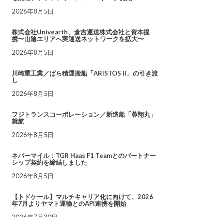
2026年8月5日
株式会社Univearth、倉吉運送株式会社と資本提
携〜山陰エリアへ実運送ネットワークを拡大〜
2026年8月5日
川崎重工業／ばら積運搬船「ARISTOS II」の引き渡
し
2026年8月5日
フジトランスコーポレーション／新造船「蓉翔丸」
就航
2026年8月5日
ネバーマイル：TGR Haas F1 Teamとのパートナー
シップ契約を締結しました
2026年8月5日
【トドケール】マルチキャリア化に向けて、2026
年7月よりヤマト運輸とのAPI連携を開始
2026年7月30日