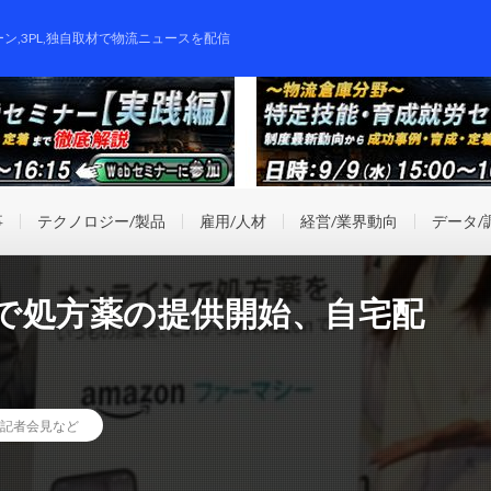
ーン,3PL,独自取材で物流ニュースを配信
事
テクノロジー/製品
雇用/人材
経営/業界動向
データ/
で処方薬の提供開始、自宅配
記者会見など