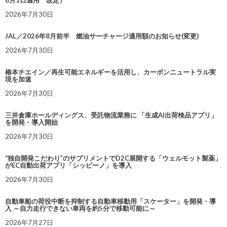
8月1日適用 改定）
2026年7月30日
JAL／2026年8月前半 燃油サーチャージ適用額のお知らせ(変更)
2026年7月30日
椿本チエイン／再生可能エネルギーを活用し、カーボンニュートラル実
現を加速
2026年7月30日
三井倉庫ホールディングス、受託物流業務に 「生成AI出荷検品アプリ」
を開発・導入開始
2026年7月30日
“独自開発こだわり”のサプリメントでD2C展開する「ウェルモット製薬」
がEC自動出荷アプリ「シッピーノ」を導入
2026年7月30日
自動車船の荷役中断を抑制する自動車移動用「スケーター」を開発・導
入 ～自力走行できない車両を約5分で移動可能に～
2026年7月27日