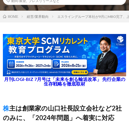
動向/展望
,
プレスリリースなど
経営/業界動向
エスライングループ本社が9月にMBO完了、
HOME
月刊LOGI-BIZ 7月号は「未来を創る輸送改革」 先行企業の
生存戦略を徹底取材
株主は創業家の山口社長設立会社など2社
のみに、「2024年問題」へ着実に対応