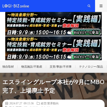
独自取材
物流施設/不動産
災害/事故/不祥事
テクノロジー/製品
エスライングループ本社が9月にMBO
完了、上場廃止予定
2024.07.27 09:15:36
経営/業界動向