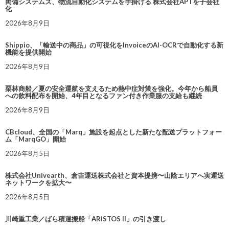
両備システムズ、物流自動化システムを手掛ける 株式会社APTを子会社
化
2026年8月9日
Shippio、「輸送中の商品」の可視化をInvoiceのAI-OCRで自動化する新
機能を提供開始
2026年8月9日
栗林商船／夏の安全運航を支えるため熱中症対策を強化。今年から船員
への飲料配布を開始、4年目となるファン付き作業服の支給も継続
2026年8月9日
CBcloud、全国の「Marq」施設を起点とした新たな配送プラットフォー
ム「MarqGO」開始
2026年8月5日
株式会社Univearth、倉吉運送株式会社と資本提携〜山陰エリアへ実運送
ネットワークを拡大〜
2026年8月5日
川崎重工業／ばら積運搬船「ARISTOS II」の引き渡し