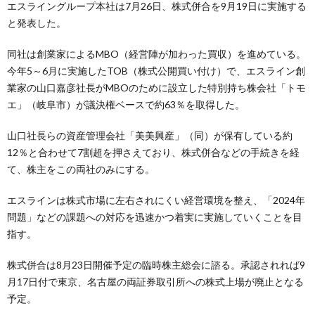
エスライングループ本社は7月26日、株式併合を9月19日に実施する
と発表した。
同社は創業家によるMBO（経営陣が加わった買収）を進めている。
今年5～6月に実施したTOB（株式公開買い付け）で、エスライン創
業家の山口嘉彦社長がMBOのために設立した特別持ち株会社「トモ
エ」（岐阜市）が議決権ベースで約63％を取得した。
山口社長らの資産管理会社「美美興産」（同）が保有している約
12％と合わせて7割超を押さえており、株式併合などの手続きを経
て、株主をこの両社のみにする。
エスラインは株式市場に左右されにくい経営環境を整え、「2024年
問題」などの課題への対応を迅速かつ着実に実施していくことを目
指す。
株式併合は8月23日開催予定の臨時株主総会に諮る。承認されれば9
月17日付で東京、名古屋の両証券取引所への株式上場が廃止となる
予定。