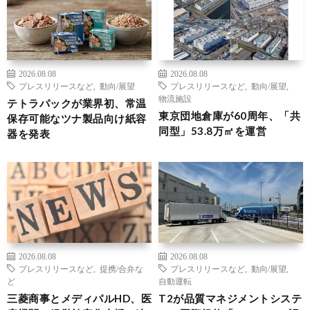
2026.08.08
2026.08.08
プレスリリースなど
,
動向/展望
プレスリリースなど
,
動向/展望
,
物流施設
テトラパックが業界初、常温
東京団地倉庫が60周年、「共
保存可能なツナ製品向け紙容
同型」53.8万㎡を運営
器を発表
2026.08.08
2026.08.08
プレスリリースなど
,
提携/合弁な
プレスリリースなど
,
動向/展望
,
ど
自動運転
三菱商事とメディパルHD、医
T2が品質マネジメントシステ