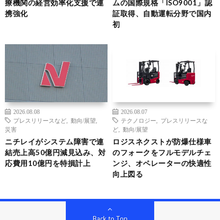
療機関の経営効率化支援で連
ムの国際規格「ISO9001」認
携強化
証取得、自動運転分野で国内
初
2026.08.08
2026.08.07
プレスリリースなど
,
動向/展望
,
テクノロジー
,
プレスリリースな
災害
ど
,
動向/展望
ニチレイがシステム障害で連
ロジスネクストが防爆仕様車
結売上高50億円減見込み、対
のフォークをフルモデルチェ
応費用10億円を特損計上
ンジ、オペレーターの快適性
向上図る
Back to Top