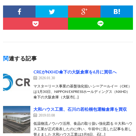
関連する記事
CREがNXHD傘下の大阪倉庫を6月に買収へ
2026.01.30
マスターリース事業の基盤強化狙い シーアールイー（CRE）
は1月30日、NIPPON EXPRESSホールディングス（NXHD）
傘下の大阪倉庫（大阪市[…]
大和ハウス工業、石川の若松梱包運輸倉庫を買収
2019.03.08
低温物流ノウハウ活用、食品の取り扱い強化図る ※大和ハウ
ス工業が正式発表したのに伴い、午前中に流した記事を差し
替えました 大和ハウス工業は3月8日、石[…]