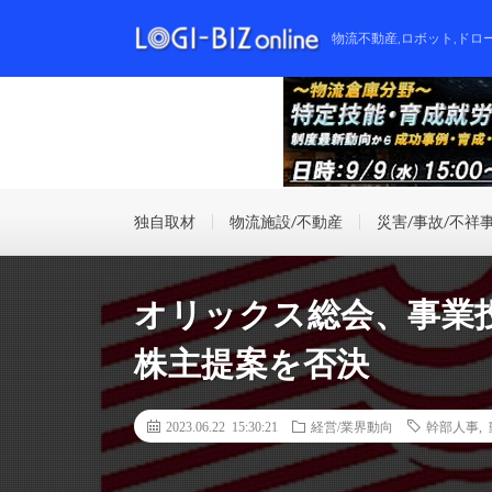
物流不動産,ロボット,ドロ
独自取材
物流施設/不動産
災害/事故/不祥
オリックス総会、事業
株主提案を否決
2023.06.22 15:30:21
経営/業界動向
幹部人事
,