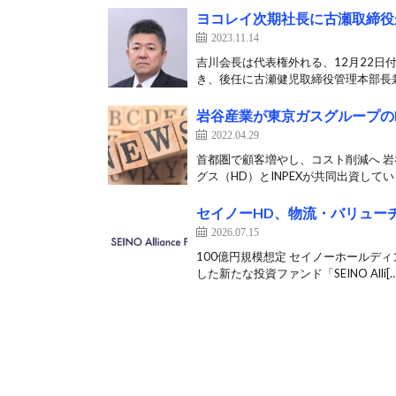
ヨコレイ次期社長に古瀬取締役
2023.11.14
吉川会長は代表権外れる、12月22日付
き、後任に古瀬健児取締役管理本部長兼広
岩谷産業が東京ガスグループの
2022.04.29
首都圏で顧客増やし、コスト削減へ 岩
グス（HD）とINPEXが共同出資している
セイノーHD、物流・バリュー
2026.07.15
100億円規模想定 セイノーホールデ
した新たな投資ファンド「SEINO Alli[…