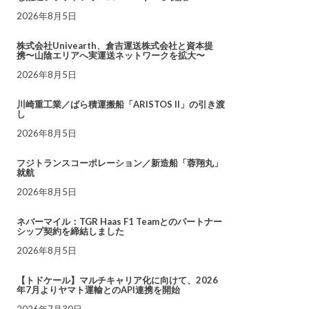
2026年8月5日
株式会社Univearth、倉吉運送株式会社と資本提
携〜山陰エリアへ実運送ネットワークを拡大〜
2026年8月5日
川崎重工業／ばら積運搬船「ARISTOS II」の引き渡
し
2026年8月5日
フジトランスコーポレーション／新造船「蓉翔丸」
就航
2026年8月5日
ネバーマイル：TGR Haas F1 Teamとのパートナー
シップ契約を締結しました
2026年8月5日
【トドケール】マルチキャリア化に向けて、2026
年7月よりヤマト運輸とのAPI連携を開始
2026年7月30日