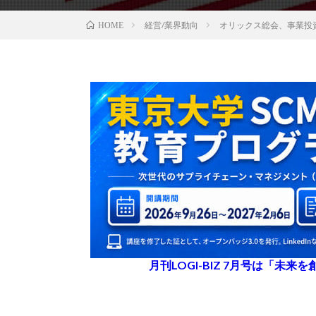
経営/業界動向
オリックス総会、事業投
HOME
月刊LOGI-BIZ 7月号は「未