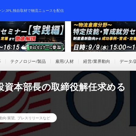
ーン,3PL,独自取材で物流ニュースを配信
事
テクノロジー/製品
雇用/人材
経営/業界動向
データ/
投資本部長の取締役解任求める
動向/展望
,
プレスリリースなど