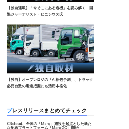
【独自連載】「今そこにある危機」を読み解く 国
際ジャーナリスト・ビニシウス氏
【独自】オープンロジの「AI梱包予測」、トラック
必要台数の迅速把握にも活用本格化
プレスリリースまとめてチェック
CBcloud、全国の「Marq」施設を起点とした新た
な配送プラットフォーム「MarqGO」開始