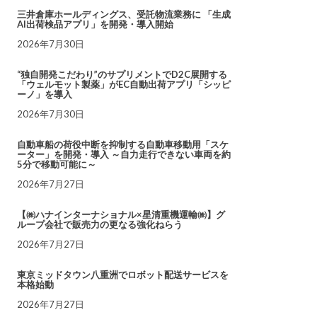
三井倉庫ホールディングス、受託物流業務に 「生成
AI出荷検品アプリ」を開発・導入開始
2026年7月30日
“独自開発こだわり”のサプリメントでD2C展開する
「ウェルモット製薬」がEC自動出荷アプリ「シッピ
ーノ」を導入
2026年7月30日
自動車船の荷役中断を抑制する自動車移動用「スケ
ーター」を開発・導入 ～自力走行できない車両を約
5分で移動可能に～
2026年7月27日
【㈱ハナインターナショナル×星清重機運輸㈱】グ
ループ会社で販売力の更なる強化ねらう
2026年7月27日
東京ミッドタウン八重洲でロボット配送サービスを
本格始動
2026年7月27日