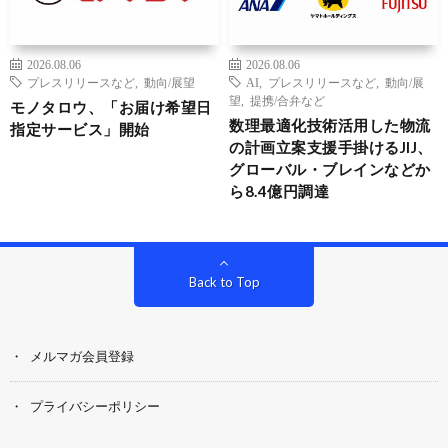
2026.08.06
2026.08.06
プレスリリースなど
,
動向/展望
AI
,
プレスリリースなど
,
動向/展
望
,
提携/合弁など
モノタロウ、「お届け希望日
数理最適化技術活用した物流
指定サービス」開始
の計画立案支援手掛けるJIJ、
グローバル・ブレインなどか
ら8.4億円調達
Back to Top
メルマガ会員登録
プライバシーポリシー