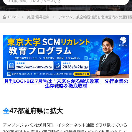
動向/展望
,
プレスリリースなど
経営/業界動向
アマゾン、航空輸送活用し北海道内への翌日
HOME
月刊LOGI-BIZ 7月号は「未来を創る輸送改革」 先行企業の
生存戦略を徹底取材
全47都道府県に拡大
アマゾンジャパンは8月5日、インターネット通販で取り扱っている
700万点以上の商品の翌日配送を47都道府県の全てで利用できるよ