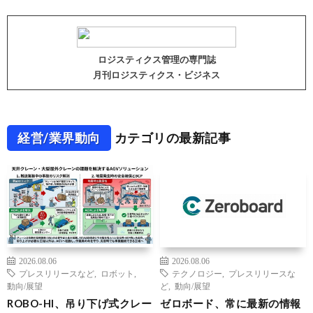
ロジスティクス管理の専門誌
月刊ロジスティクス・ビジネス
経営/業界動向
カテゴリの最新記事
2026.08.06
2026.08.06
プレスリリースなど
,
ロボット
,
テクノロジー
,
プレスリリースな
動向/展望
ど
,
動向/展望
ROBO-HI、吊り下げ式クレー
ゼロボード、常に最新の情報