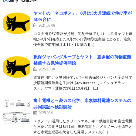
ヤマトの「ネコポス」、8月は3カ月連続で伸び率が
50％台に
2021.09.06
コロナ禍でEC普及が持続、宅配全体でも11・1％増 ヤマト運
輸が9月6日発表した8月の小口貨物取扱実績によると、宅急
便全体で前年同月比11・1％増の1[…]
損保ジャパングループとヤマト、置き配の荷物盗難
補償する保険提供開始
2025.10.10
賃貸住宅向け火災保険でカバー 損害保険ジャパンと子会社で
少額短期保険業を手掛けるMysurance（マイシュアラン
ス）、ヤマト運輸の3社は10月9日、[…]
富士電機と三菱ガス化学、水素燃料電池システムの
共同実証へ検討開始
2025.08.01
メタノール活用したクリーンエネルギー供給目指す 富士電機
と三菱ガス化学は8月1日、燃料電池と、メタノールを原料と
する水素生成器を統合した発電システムの[…]