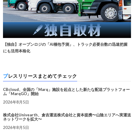
【独自】オープンロジの「AI梱包予測」、トラック必要台数の迅速把握
にも活用本格化
プレスリリースまとめてチェック
CBcloud、全国の「Marq」施設を起点とした新たな配送プラットフォー
ム「MarqGO」開始
2026年8月5日
株式会社Univearth、倉吉運送株式会社と資本提携〜山陰エリアへ実運送
ネットワークを拡大〜
2026年8月5日