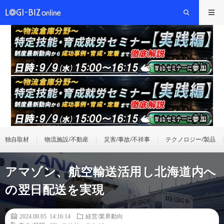
独自取材
物流施設/不動産
災害/事故/不祥事
テクノロジー/製品
アマゾン、航空輸送活用し北海道内へ
の翌日配送を実現
2024.08.05 14:16:14
経営/業界動向