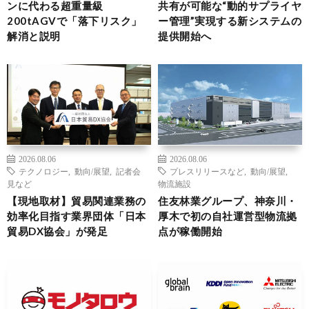
ンに代わる超重量級
共有が可能な“動的サプライヤ
200tAGVで「落下リスク」
ー管理”実現する新システムの
解消と説明
提供開始へ
2026.08.06
2026.08.06
テクノロジー
,
動向/展望
,
記者会
プレスリリースなど
,
動向/展望
,
見など
物流施設
【現地取材】貿易関連業務の
住友林業グループ、神奈川・
効率化目指す業界団体「日本
厚木で初の自社運営型物流拠
貿易DX協会」が発足
点が稼働開始