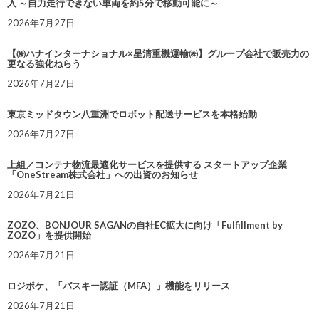
入 ～自力走行できない車両を約5分で移動可能に～
2026年7月27日
【㈱ハナインターナショナル×星清重機運輸㈱】グループ会社で販売力の
更なる強化ねらう
2026年7月27日
東京ミッドタウン八重洲でロボット配送サービスを本格始動
2026年7月27日
上組／コンテナ物流最適化サービスを提供する スタートアップ企業
「OneStream株式会社」への出資のお知らせ
2026年7月21日
ZOZO、BONJOUR SAGANの自社EC拡大に向け「Fulfillment by
ZOZO」を提供開始
2026年7月21日
ロジポケ、「パスキー認証（MFA）」機能をリリース
2026年7月21日