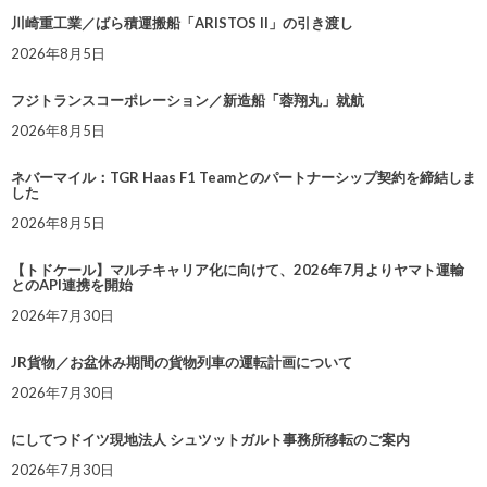
川崎重工業／ばら積運搬船「ARISTOS II」の引き渡し
2026年8月5日
フジトランスコーポレーション／新造船「蓉翔丸」就航
2026年8月5日
ネバーマイル：TGR Haas F1 Teamとのパートナーシップ契約を締結しま
した
2026年8月5日
【トドケール】マルチキャリア化に向けて、2026年7月よりヤマト運輸
とのAPI連携を開始
2026年7月30日
JR貨物／お盆休み期間の貨物列車の運転計画について
2026年7月30日
にしてつドイツ現地法人 シュツットガルト事務所移転のご案内
2026年7月30日