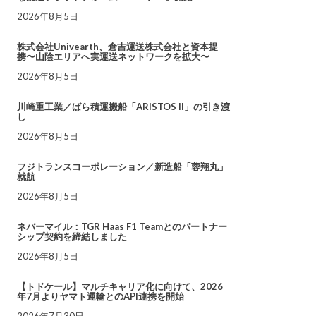
2026年8月5日
株式会社Univearth、倉吉運送株式会社と資本提
携〜山陰エリアへ実運送ネットワークを拡大〜
2026年8月5日
川崎重工業／ばら積運搬船「ARISTOS II」の引き渡
し
2026年8月5日
フジトランスコーポレーション／新造船「蓉翔丸」
就航
2026年8月5日
ネバーマイル：TGR Haas F1 Teamとのパートナー
シップ契約を締結しました
2026年8月5日
【トドケール】マルチキャリア化に向けて、2026
年7月よりヤマト運輸とのAPI連携を開始
2026年7月30日