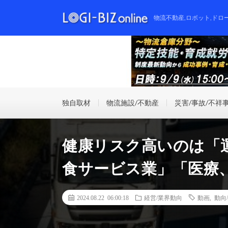
物流不動産,ロボット,ドロ
独自取材
物流施設/不動産
災害/事故/不祥
健康リスク高いのは「
食サービス業」「医療
2024.08.22 06:00:18
経営/業界動向
動画
,
動向