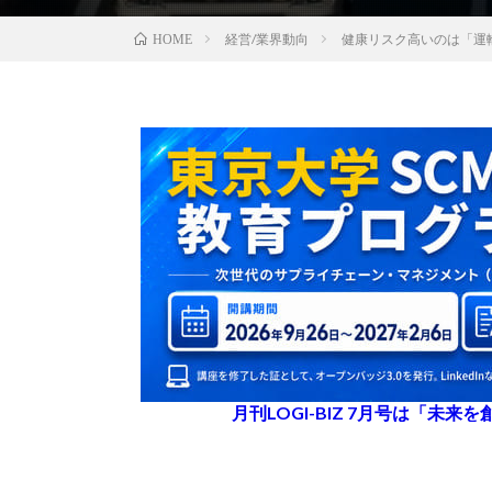
経営/業界動向
健康リスク高いのは「運
HOME
月刊LOGI-BIZ 7月号は「未