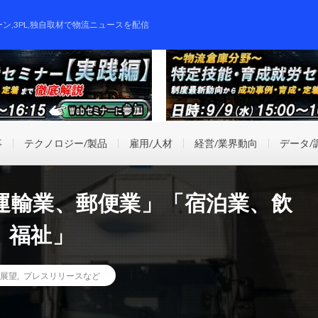
ーン,3PL,独自取材で物流ニュースを配信
事
テクノロジー/製品
雇用/人材
経営/業界動向
データ/
運輸業、郵便業」「宿泊業、飲
、福祉」
/展望
,
プレスリリースなど