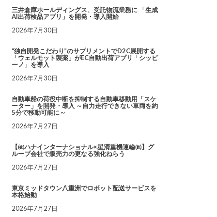
三井倉庫ホールディングス、受託物流業務に 「生成
AI出荷検品アプリ」を開発・導入開始
2026年7月30日
“独自開発こだわり”のサプリメントでD2C展開する
「ウェルモット製薬」がEC自動出荷アプリ「シッピ
ーノ」を導入
2026年7月30日
自動車船の荷役中断を抑制する自動車移動用「スケ
ーター」を開発・導入 ～自力走行できない車両を約
5分で移動可能に～
2026年7月27日
【㈱ハナインターナショナル×星清重機運輸㈱】グ
ループ会社で販売力の更なる強化ねらう
2026年7月27日
東京ミッドタウン八重洲でロボット配送サービスを
本格始動
2026年7月27日