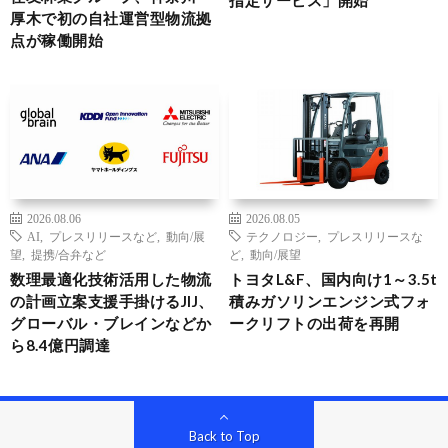
指定サービス」開始
厚木で初の自社運営型物流拠
点が稼働開始
2026.08.06
2026.08.05
AI
,
プレスリリースなど
,
動向/展
テクノロジー
,
プレスリリースな
望
,
提携/合弁など
ど
,
動向/展望
数理最適化技術活用した物流
トヨタL&F、国内向け1～3.5t
の計画立案支援手掛けるJIJ、
積みガソリンエンジン式フォ
グローバル・ブレインなどか
ークリフトの出荷を再開
ら8.4億円調達
Back to Top