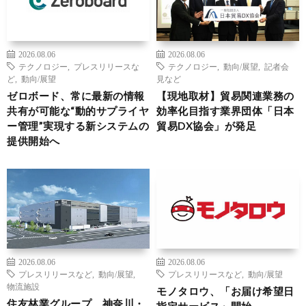
2026.08.06
2026.08.06
テクノロジー
,
プレスリリースな
テクノロジー
,
動向/展望
,
記者会
ど
,
動向/展望
見など
ゼロボード、常に最新の情報
【現地取材】貿易関連業務の
共有が可能な“動的サプライヤ
効率化目指す業界団体「日本
ー管理”実現する新システムの
貿易DX協会」が発足
提供開始へ
2026.08.06
2026.08.06
プレスリリースなど
,
動向/展望
,
プレスリリースなど
,
動向/展望
物流施設
モノタロウ、「お届け希望日
住友林業グループ、神奈川・