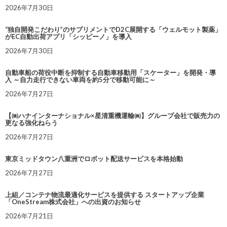
2026年7月30日
“独自開発こだわり”のサプリメントでD2C展開する「ウェルモット製薬」
がEC自動出荷アプリ「シッピーノ」を導入
2026年7月30日
自動車船の荷役中断を抑制する自動車移動用「スケーター」を開発・導
入 ～自力走行できない車両を約5分で移動可能に～
2026年7月27日
【㈱ハナインターナショナル×星清重機運輸㈱】グループ会社で販売力の
更なる強化ねらう
2026年7月27日
東京ミッドタウン八重洲でロボット配送サービスを本格始動
2026年7月27日
上組／コンテナ物流最適化サービスを提供する スタートアップ企業
「OneStream株式会社」への出資のお知らせ
2026年7月21日