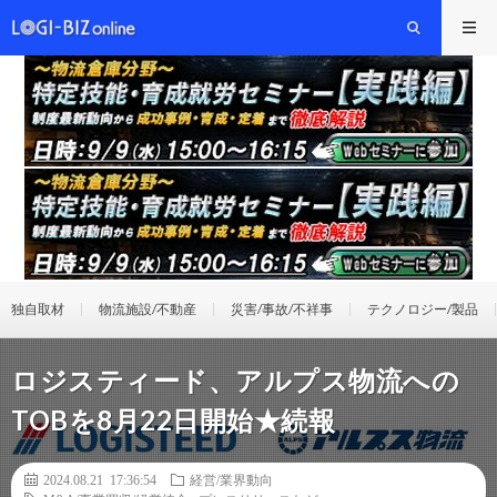
独自取材
物流施設/不動産
災害/事故/不祥事
テクノロジー/製品
ロジスティード、アルプス物流への
TOBを8月22日開始★続報
2024.08.21 17:36:54
経営/業界動向