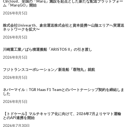
CBcloud、全国の「Marq」施設を起点とした新たな配送プラットフォー
ム「MarqGO」開始
2026年8月5日
株式会社Univearth、倉吉運送株式会社と資本提携〜山陰エリアへ実運送
ネットワークを拡大〜
2026年8月5日
川崎重工業／ばら積運搬船「ARISTOS II」の引き渡し
2026年8月5日
フジトランスコーポレーション／新造船「蓉翔丸」就航
2026年8月5日
ネバーマイル：TGR Haas F1 Teamとのパートナーシップ契約を締結しま
した
2026年8月5日
【トドケール】マルチキャリア化に向けて、2026年7月よりヤマト運輸
とのAPI連携を開始
2026年7月30日