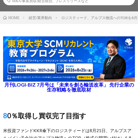
M&A/事業買収/経営統合
,
プレスリリースなど
経営/業界動向
ロジスティード、アルプス物流へのTOBを8月
HOME
月刊LOGI-BIZ 7月号は「未来を創る輸送改革」 先行企業の
生存戦略を徹底取材
80％取得し買収完了目指す
米投資ファンドKKR傘下のロジスティードは8月21日、アルプスア
ルパイン子会社のアルプス物流へのTOB（株式公開買い付け）を8