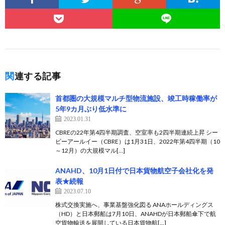
関連する記事
首都圏の大規模マルチ型物流施設、竣工時稼働率が
5年9カ月ぶり低水準に
2023.01.31
CBREの22年第4四半期調査、空室率も2四半期連続上昇 シー
ビーアールイー（CBRE）は1月31日、2022年第4四半期（10
～12月）の大規模マル[…]
ANAHD、10月1日付で日本貨物航空子会社化を発
表★続報
2023.07.10
株式交換実施へ、事業基盤強化図る ANAホールディングス
（HD）と日本郵船は7月10日、ANAHDが日本郵船傘下で航
空貨物輸送を展開している日本貨物航[…]