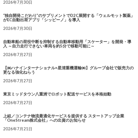
2026年7月30日
“独自開発こだわり”のサプリメントでD2C展開する「ウェルモット製薬」
がEC自動出荷アプリ「シッピーノ」を導入
2026年7月30日
自動車船の荷役中断を抑制する自動車移動用「スケーター」を開発・導
入 ～自力走行できない車両を約5分で移動可能に～
2026年7月27日
【㈱ハナインターナショナル×星清重機運輸㈱】グループ会社で販売力の
更なる強化ねらう
2026年7月27日
東京ミッドタウン八重洲でロボット配送サービスを本格始動
2026年7月27日
上組／コンテナ物流最適化サービスを提供する スタートアップ企業
「OneStream株式会社」への出資のお知らせ
2026年7月21日