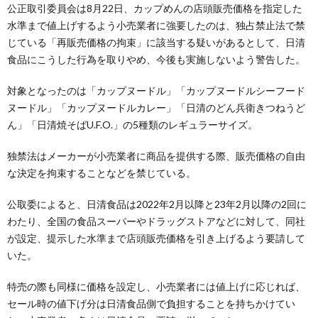
公正取引委員会は8月22日、カップめんの店頭販売価格を指定した
水準まで値上げするよう小売業者に強要したのは、独占禁止法で禁
じている「再販売価格の拘束」に該当する疑いがあるとして、日清
食品にこうした行為を取りやめ、今後も実施しないよう警告した。
対象となったのは「カップヌードル」「カップヌードルシーフード
ヌードル」「カップヌードルカレー」「日清のどん兵衛きつねうど
ん」「日清焼そばU.F.O.」の5種類のレギュラーサイズ。
独禁法はメーカーが小売業者に商品を提供する際、販売価格の自由
な決定を拘束することなどを禁じている。
公取委によると、日清食品は2022年2月以降と23年2月以降の2回に
わたり、全国の食品スーパーやドラッグストアなどに対して、同社
が設定、提示した水準まで店頭販売価格を引き上げるよう要請して
いた。
特売の際も同様に価格を設定し、小売業者には値上げに応じれば、
セール時の値下げ分は日清食品側で負担することを持ちかけてい