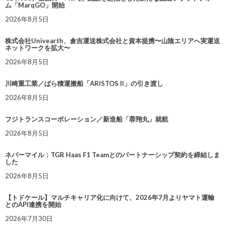
ム「MarqGO」開始
2026年8月5日
株式会社Univearth、倉吉運送株式会社と資本提携〜山陰エリアへ実運送
ネットワークを拡大〜
2026年8月5日
川崎重工業／ばら積運搬船「ARISTOS II」の引き渡し
2026年8月5日
フジトランスコーポレーション／新造船「蓉翔丸」就航
2026年8月5日
ネバーマイル：TGR Haas F1 Teamとのパートナーシップ契約を締結しま
した
2026年8月5日
【トドケール】マルチキャリア化に向けて、2026年7月よりヤマト運輸
とのAPI連携を開始
2026年7月30日