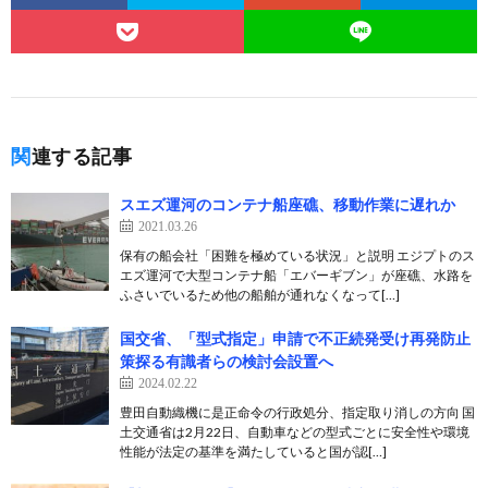
関連する記事
スエズ運河のコンテナ船座礁、移動作業に遅れか
2021.03.26
保有の船会社「困難を極めている状況」と説明 エジプトのス
エズ運河で大型コンテナ船「エバーギブン」が座礁、水路を
ふさいでいるため他の船舶が通れなくなって[…]
国交省、「型式指定」申請で不正続発受け再発防止
策探る有識者らの検討会設置へ
2024.02.22
豊田自動織機に是正命令の行政処分、指定取り消しの方向 国
土交通省は2月22日、自動車などの型式ごとに安全性や環境
性能が法定の基準を満たしていると国が認[…]