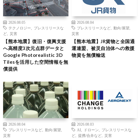
2026.08.05
2026.08.04
テクノロジー
,
プレスリリースな
プレスリリースなど
,
動向/展望
,
ど
,
災害
災害
【熊本地震】復旧・復興支援
【熊本地震】JR貨物と全国通
へ高精度3次元点群データと
運連盟、被災自治体への救援
Google Photorealistic 3D
物資を無償輸送
Tilesを活用した空間情報を無
償提供
2026.08.04
2026.08.03
プレスリリースなど
,
動向/展望
,
AI
,
ドローン
,
プレスリリースな
災害
ど
,
提携/合弁など
,
災害