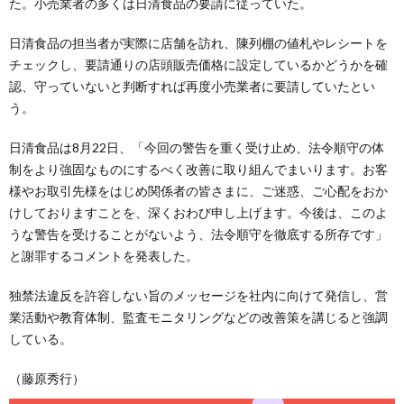
た。小売業者の多くは日清食品の要請に従っていた。
日清食品の担当者が実際に店舗を訪れ、陳列棚の値札やレシートを
チェックし、要請通りの店頭販売価格に設定しているかどうかを確
認、守っていないと判断すれば再度小売業者に要請していたとい
う。
日清食品は8月22日、「今回の警告を重く受け止め、法令順守の体
制をより強固なものにするべく改善に取り組んでまいります。お客
様やお取引先様をはじめ関係者の皆さまに、ご迷惑、ご心配をおか
けしておりますことを、深くおわび申し上げます。今後は、このよ
うな警告を受けることがないよう、法令順守を徹底する所存です」
と謝罪するコメントを発表した。
独禁法違反を許容しない旨のメッセージを社内に向けて発信し、営
業活動や教育体制、監査モニタリングなどの改善策を講じると強調
している。
（藤原秀行）