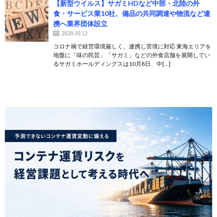
【新型ウイルス】サガミHDなど中部・北陸の外
食・サービス業10社、備品の共同調達や物流など連
携へ業界団体設立
2020.10.12
コロナ禍で経営環境厳しく、連携し苦境に対応 東海エリアを
地盤に「味の民芸」「サガミ」などの外食店舗を展開してい
るサガミホールディングスは10月8日、中[…]