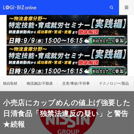
独自取材
物流施設/不動産
災害/事故/不祥事
テクノロジー/製品
小売店にカップめんの値上げ強要した
日清食品「独禁法違反の疑い」と警告
★続報