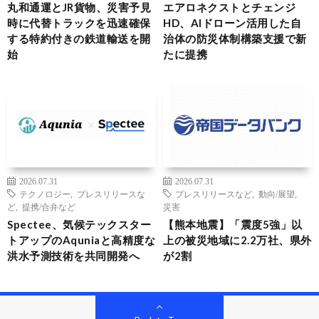
丸和通運とJR貨物、災害予見
エアロネクストとチェンジ
時に代替トラックを迅速確保
HD、AIドローン活用した自
する特約付きの鉄道輸送を開
治体の防災体制構築支援で新
始
たに提携
2026.07.31
2026.07.31
テクノロジー
,
プレスリリースな
プレスリリースなど
,
動向/展望
,
ど
,
提携/合弁など
災害
Spectee、気候テックスター
【熊本地震】「震度5強」以
トアップのAquniaと高精度な
上の被災地域に2.2万社、県外
洪水予測技術を共同開発へ
が2割