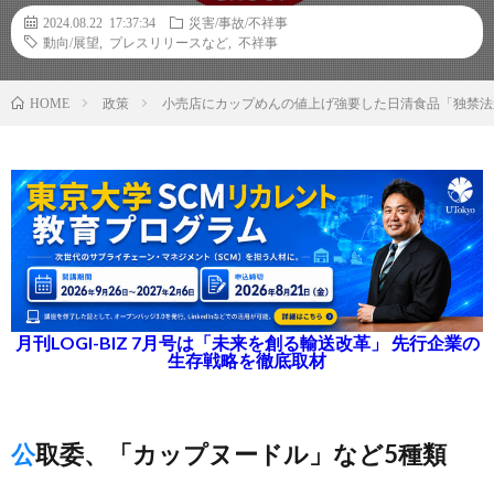
2024.08.22 17:37:34
災害/事故/不祥事
動向/展望
,
プレスリリースなど
,
不祥事
政策
小売店にカップめんの値上げ強要した日清食品「独禁法
HOME
月刊LOGI-BIZ 7月号は「未来を創る輸送改革」 先行企業の
生存戦略を徹底取材
公取委、「カップヌードル」など5種類