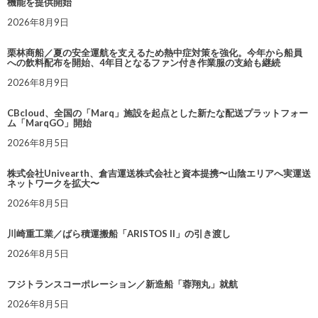
機能を提供開始
2026年8月9日
栗林商船／夏の安全運航を支えるため熱中症対策を強化。今年から船員
への飲料配布を開始、4年目となるファン付き作業服の支給も継続
2026年8月9日
CBcloud、全国の「Marq」施設を起点とした新たな配送プラットフォー
ム「MarqGO」開始
2026年8月5日
株式会社Univearth、倉吉運送株式会社と資本提携〜山陰エリアへ実運送
ネットワークを拡大〜
2026年8月5日
川崎重工業／ばら積運搬船「ARISTOS II」の引き渡し
2026年8月5日
フジトランスコーポレーション／新造船「蓉翔丸」就航
2026年8月5日