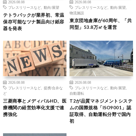
2026.08.08
2026.08.08
プレスリリースなど
,
動向/展望
プレスリリースなど
,
動向/展望
,
物流施設
テトラパックが業界初、常温
東京団地倉庫が60周年、「共
保存可能なツナ製品向け紙容
同型」53.8万㎡を運営
器を発表
2026.08.08
2026.08.08
プレスリリースなど
,
提携/合弁な
プレスリリースなど
,
動向/展望
,
ど
自動運転
三菱商事とメディパルHD、医
T2が品質マネジメントシステ
療機関の経営効率化支援で連
ムの国際規格「ISO9001」認
携強化
証取得、自動運転分野で国内
初