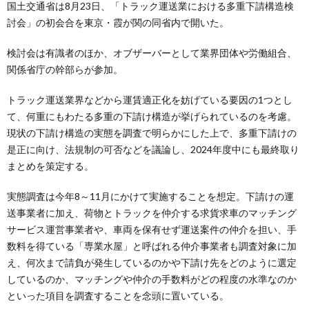
国土交通省は8月23日、「トラック運送業における多重下請構造検
討会」の初会合を東京・霞が関の同省内で開いた。
検討会は有識者のほか、オブザーバーとして業界団体や労働組合、
関係省庁の幹部らが参加。
トラック運送業界などから運賃適正化を妨げている要因の1つとし
て、何重にもわたる多重の下請け構造が挙げられているのを考慮。
現状の下請け構造の実態を調査で明らかにした上で、多重下請けの
是正に向け、法規制の可否などを議論し、2024年度中にも最終取り
まとめを策定する。
実態調査は今年8～11月にかけて実施することを想定。下請けの運
送事業者に加え、荷物とトラックを仲介する求貨求車のマッチング
サービス運営事業者や、車両を保有せず運送案件の仲介を担い、手
数料を得ている「専業水屋」と呼ばれる仲介事業者も調査対象に加
え、何次まで請負が発生しているのかや下請け先をどのように選定
しているのか、マッチングや仲介の手数料がどの程度の水準なのか
といった項目を調査することを念頭に置いている。