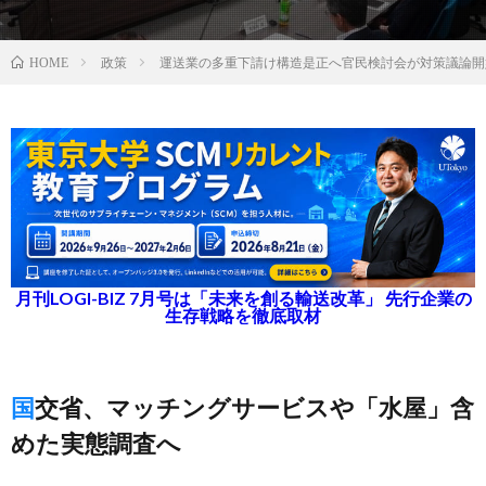
政策
運送業の多重下請け構造是正へ官民検討会が対策議論開
HOME
月刊LOGI-BIZ 7月号は「未来を創る輸送改革」 先行企業の
生存戦略を徹底取材
国交省、マッチングサービスや「水屋」含
めた実態調査へ