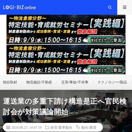
独自取材
物流施設/不動産
災害/事故/不祥事
テクノロジー/製品
運送業の多重下請け構造是正へ官民検
討会が対策議論開始
2024.08.23 14:47:19
経営/業界動向
動向/展望