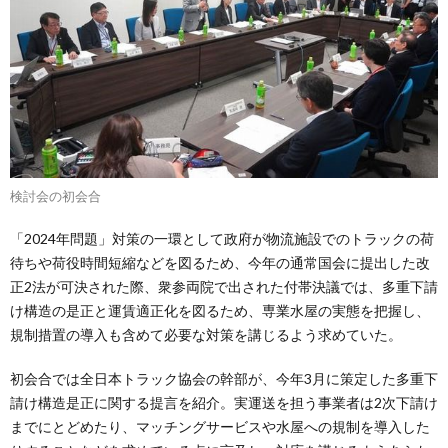
検討会の初会合
「2024年問題」対策の一環として政府が物流施設でのトラックの荷
待ちや荷役時間短縮などを図るため、今年の通常国会に提出した改
正2法が可決された際、衆参両院で出された付帯決議では、多重下請
け構造の是正と運賃適正化を図るため、専業水屋の実態を把握し、
規制措置の導入も含めて必要な対策を講じるよう求めていた。
初会合では全日本トラック協会の幹部が、今年3月に策定した多重下
請け構造是正に関する提言を紹介。実運送を担う事業者は2次下請け
までにとどめたり、マッチングサービスや水屋への規制を導入した