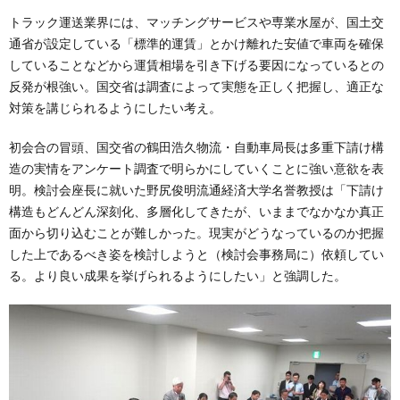
トラック運送業界には、マッチングサービスや専業水屋が、国土交
通省が設定している「標準的運賃」とかけ離れた安値で車両を確保
していることなどから運賃相場を引き下げる要因になっているとの
反発が根強い。国交省は調査によって実態を正しく把握し、適正な
対策を講じられるようにしたい考え。
初会合の冒頭、国交省の鶴田浩久物流・自動車局長は多重下請け構
造の実情をアンケート調査で明らかにしていくことに強い意欲を表
明。検討会座長に就いた野尻俊明流通経済大学名誉教授は「下請け
構造もどんどん深刻化、多層化してきたが、いままでなかなか真正
面から切り込むことが難しかった。現実がどうなっているのか把握
した上であるべき姿を検討しようと（検討会事務局に）依頼してい
る。より良い成果を挙げられるようにしたい」と強調した。