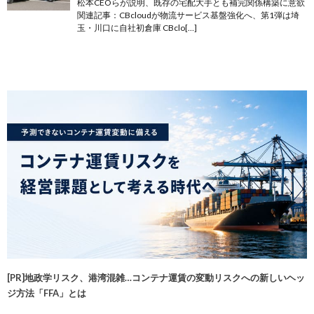
松本CEOらが説明、既存の宅配大手とも補完関係構築に意欲
関連記事：CBcloudが物流サービス基盤強化へ、第1弾は埼
玉・川口に自社初倉庫 CBclo[…]
[PR]地政学リスク、港湾混雑…コンテナ運賃の変動リスクへの新しいヘッ
ジ方法「FFA」とは