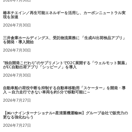
椿本チエイン／再生可能エネルギーを活用し、カーボンニュートラル実
現を加速
2026年7月30日
三井倉庫ホールディングス、受託物流業務に 「生成AI出荷検品アプリ」
を開発・導入開始
2026年7月30日
“独自開発こだわり”のサプリメントでD2C展開する「ウェルモット製薬」
がEC自動出荷アプリ「シッピーノ」を導入
2026年7月30日
自動車船の荷役中断を抑制する自動車移動用「スケーター」を開発・導
入 ～自力走行できない車両を約5分で移動可能に～
2026年7月27日
【㈱ハナインターナショナル×星清重機運輸㈱】グループ会社で販売力の
更なる強化ねらう
2026年7月27日