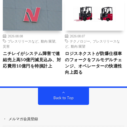
2026.08.08
2026.08.07
プレスリリースなど
,
動向/展望
,
テクノロジー
,
プレスリリースな
災害
ど
,
動向/展望
ニチレイがシステム障害で連
ロジスネクストが防爆仕様車
結売上高50億円減見込み、対
のフォークをフルモデルチェ
応費用10億円を特損計上
ンジ、オペレーターの快適性
向上図る
Back to Top
メルマガ会員登録