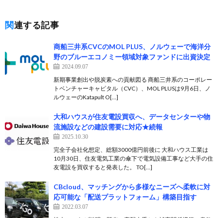
関連する記事
商船三井系CVCのMOL PLUS、ノルウェーで海洋分
野のブルーエコノミー領域対象ファンドに出資決定
2024.09.07
新期事業創出や脱炭素への貢献図る 商船三井系のコーポレー
トベンチャーキャピタル（CVC）、MOL PLUSは9月6日、ノ
ルウェーのKatapult O[…]
大和ハウスが住友電設買収へ、データセンターや物
流施設などの建設需要に対応★続報
2025.10.30
完全子会社化想定、総額3000億円前後に 大和ハウス工業は
10月30日、住友電気工業の傘下で電気設備工事など大手の住
友電設を買収すると発表した。 TO[…]
CBcloud、マッチングから多様なニーズへ柔軟に対
応可能な「配送プラットフォーム」構築目指す
2022.03.07