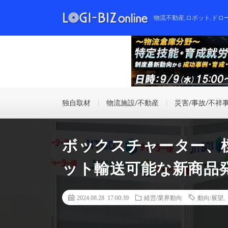
物流不動産,ロボット,ドロ
独自取材
物流施設/不動産
災害/事故/不祥
ボックスチャーター、
ット輸送可能な新商品
2024.08.28 17:00:39
経営/業界動向
動向/展望
,