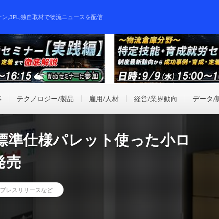
ーン,3PL,独自取材で物流ニュースを配信
事
テクノロジー/製品
雇用/人材
経営/業界動向
データ/
標準仕様パレット使った小ロ
発売
プレスリリースなど