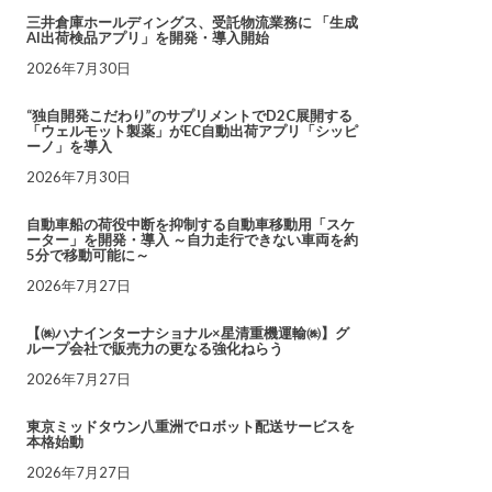
三井倉庫ホールディングス、受託物流業務に 「生成
AI出荷検品アプリ」を開発・導入開始
2026年7月30日
“独自開発こだわり”のサプリメントでD2C展開する
「ウェルモット製薬」がEC自動出荷アプリ「シッピ
ーノ」を導入
2026年7月30日
自動車船の荷役中断を抑制する自動車移動用「スケ
ーター」を開発・導入 ～自力走行できない車両を約
5分で移動可能に～
2026年7月27日
【㈱ハナインターナショナル×星清重機運輸㈱】グ
ループ会社で販売力の更なる強化ねらう
2026年7月27日
東京ミッドタウン八重洲でロボット配送サービスを
本格始動
2026年7月27日