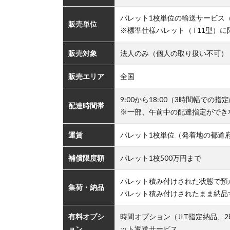
パレット1枚単位の輸送サービス（
販売単位
※標準仕様パレット（T11型）
販売対象
法人のみ（個人の取り扱い不可）
販売エリア
全国
9:00から18:00（3時間幅での
配達時間帯
※一部、午前中の配達指定ができ
運賃
パレット1枚単位（発着地の都道
補償限度額
パレット1枚500万円まで
パレット積み付けされた状態で預
集荷・納品
パレット積み付けされたまま納品
有料オプシ
時間オプション（JIT指定納品
ョン
ット返送サービス