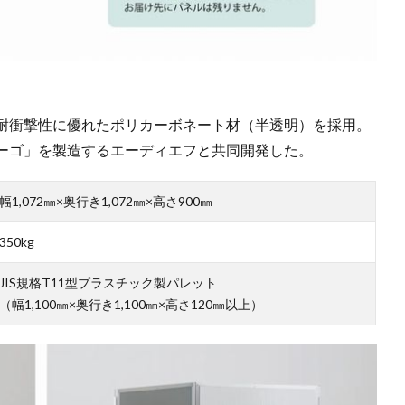
耐衝撃性に優れたポリカーボネート材（半透明）を採用。
ーゴ」を製造するエーディエフと共同開発した。
幅1,072㎜×奥行き1,072㎜×高さ900㎜
350kg
JIS規格T11型プラスチック製パレット
（幅1,100㎜×奥行き1,100㎜×高さ120㎜以上）