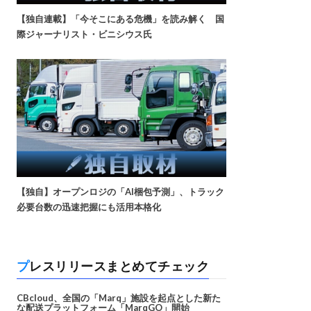
【独自連載】「今そこにある危機」を読み解く 国
際ジャーナリスト・ビニシウス氏
【独自】オープンロジの「AI梱包予測」、トラック
必要台数の迅速把握にも活用本格化
プレスリリースまとめてチェック
CBcloud、全国の「Marq」施設を起点とした新た
な配送プラットフォーム「MarqGO」開始