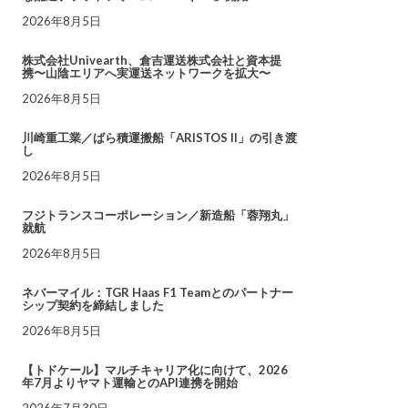
2026年8月5日
株式会社Univearth、倉吉運送株式会社と資本提
携〜山陰エリアへ実運送ネットワークを拡大〜
2026年8月5日
川崎重工業／ばら積運搬船「ARISTOS II」の引き渡
し
2026年8月5日
フジトランスコーポレーション／新造船「蓉翔丸」
就航
2026年8月5日
ネバーマイル：TGR Haas F1 Teamとのパートナー
シップ契約を締結しました
2026年8月5日
【トドケール】マルチキャリア化に向けて、2026
年7月よりヤマト運輸とのAPI連携を開始
2026年7月30日