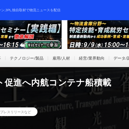
ーン,3PL,独自取材で物流ニュースを配信
事
テクノロジー/製品
雇用/人材
経営/業界動向
データ/
ト促進へ内航コンテナ船積載
プレスリリースなど