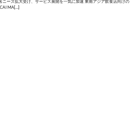
客ニーズ拡大受け、サービス展開を一気に加速 東南アジア飲食店向けの
I MA[…]