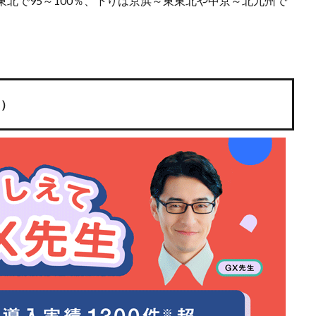
東北で95～100％、下りは京浜～東東北や中京～北九州で
ト）