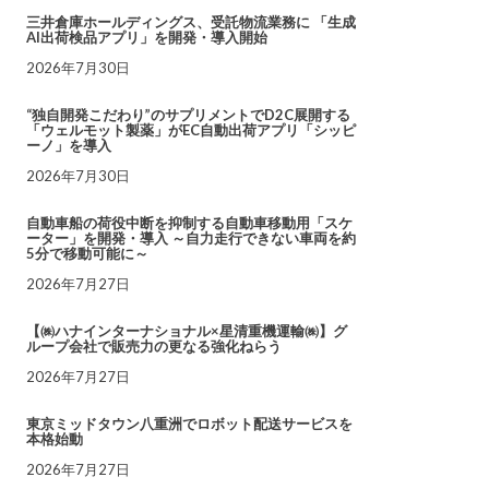
三井倉庫ホールディングス、受託物流業務に 「生成
AI出荷検品アプリ」を開発・導入開始
2026年7月30日
“独自開発こだわり”のサプリメントでD2C展開する
「ウェルモット製薬」がEC自動出荷アプリ「シッピ
ーノ」を導入
2026年7月30日
自動車船の荷役中断を抑制する自動車移動用「スケ
ーター」を開発・導入 ～自力走行できない車両を約
5分で移動可能に～
2026年7月27日
【㈱ハナインターナショナル×星清重機運輸㈱】グ
ループ会社で販売力の更なる強化ねらう
2026年7月27日
東京ミッドタウン八重洲でロボット配送サービスを
本格始動
2026年7月27日