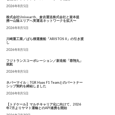
2026年8月5日
株式会社Univearth、倉吉運送株式会社と資本提
携〜山陰エリアへ実運送ネットワークを拡大〜
2026年8月5日
川崎重工業／ばら積運搬船「ARISTOS II」の引き渡
し
2026年8月5日
フジトランスコーポレーション／新造船「蓉翔丸」
就航
2026年8月5日
ネバーマイル：TGR Haas F1 Teamとのパートナー
シップ契約を締結しました
2026年8月5日
【トドケール】マルチキャリア化に向けて、2026
年7月よりヤマト運輸とのAPI連携を開始
2026年7月30日