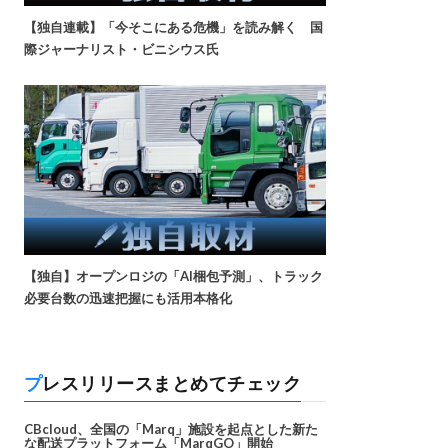
【独自連載】「今そこにある危機」を読み解く 国
際ジャーナリスト・ビニシウス氏
【独自】オープンロジの「AI梱包予測」、トラック
必要台数の迅速把握にも活用本格化
プレスリリースまとめてチェック
CBcloud、全国の「Marq」施設を起点とした新た
な配送プラットフォーム「MarqGO」開始