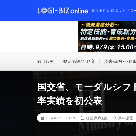
物流不動産,ロボット,ドロ
独自取材
物流施設/不動産
災害/事故/不祥
国交省、モーダルシフ
率実績を初公表
2024.08.29 11:43:52
経営/業界動向
動向/展望
,