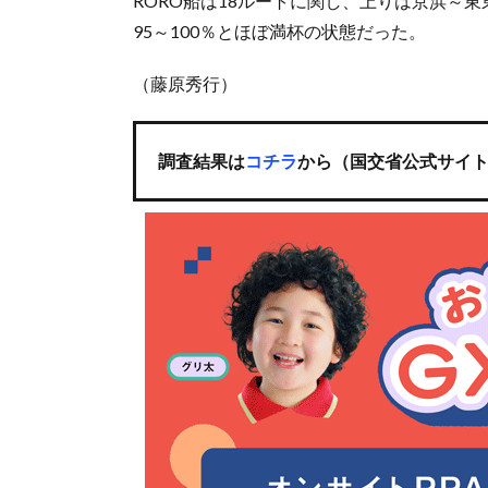
RORO船は18ルートに関し、上りは京浜～東
95～100％とほぼ満杯の状態だった。
（藤原秀行）
調査結果は
コチラ
から（国交省公式サイ