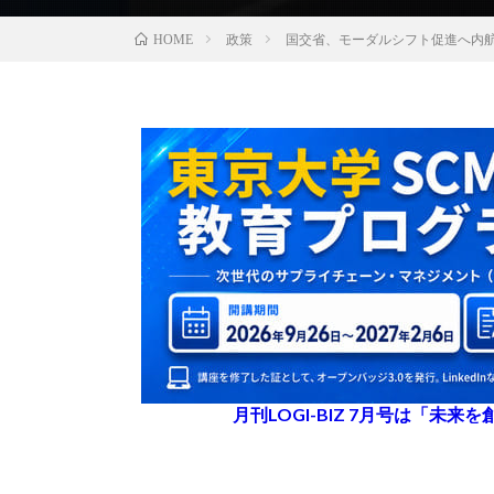
政策
国交省、モーダルシフト促進へ内
HOME
月刊LOGI-BIZ 7月号は「未