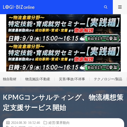
独自取材
物流施設/不動産
災害/事故/不祥事
テクノロジー/製品
KPMGコンサルティング、物流構想策
定支援サービス開始
2024.08.30 16:52:46
経営/業界動向