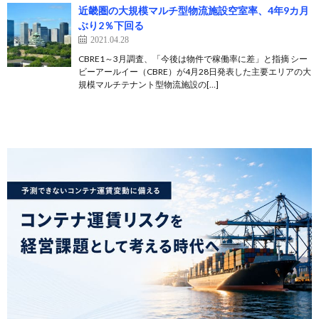
近畿圏の大規模マルチ型物流施設空室率、4年9カ月
ぶり2％下回る
2021.04.28
CBRE1～3月調査、「今後は物件で稼働率に差」と指摘 シー
ビーアールイー（CBRE）が4月28日発表した主要エリアの大
規模マルチテナント型物流施設の[…]