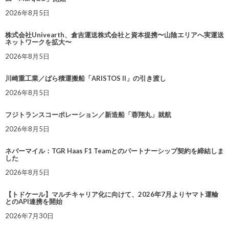
2026年8月5日
株式会社Univearth、倉吉運送株式会社と資本提携〜山陰エリアへ実運送
ネットワークを拡大〜
2026年8月5日
川崎重工業／ばら積運搬船「ARISTOS II」の引き渡し
2026年8月5日
フジトランスコーポレーション／新造船「蓉翔丸」就航
2026年8月5日
ネバーマイル：TGR Haas F1 Teamとのパートナーシップ契約を締結しま
した
2026年8月5日
【トドケール】マルチキャリア化に向けて、2026年7月よりヤマト運輸
とのAPI連携を開始
2026年7月30日