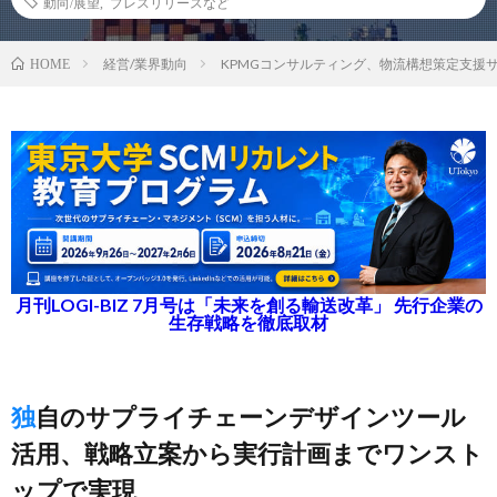
動向/展望
,
プレスリリースなど
経営/業界動向
KPMGコンサルティング、物流構想策定支援
HOME
月刊LOGI-BIZ 7月号は「未来を創る輸送改革」 先行企業の
生存戦略を徹底取材
独自のサプライチェーンデザインツール
活用、戦略立案から実行計画までワンスト
ップで実現