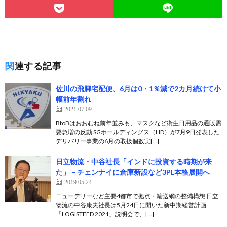
関連する記事
佐川の飛脚宅配便、6月は0・1％減で2カ月続けて小
幅前年割れ
2021.07.09
BtoBはおおむね前年並みも、マスクなど衛生日用品の通販需
要急増の反動 SGホールディングス（HD）が7月9日発表した
デリバリー事業の6月の取扱個数実[…]
日立物流・中谷社長「インドに投資する時期が来
た」－チェンナイに倉庫新設など3PL本格展開へ
2019.05.24
ニューデリーなど主要4都市で拠点・輸送網の整備構想 日立
物流の中谷康夫社長は5月24日に開いた新中期経営計画
「LOGISTEED 2021」説明会で、[…]