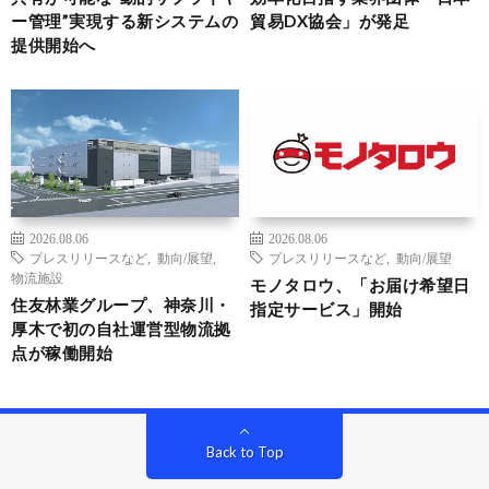
ー管理”実現する新システムの
貿易DX協会」が発足
提供開始へ
2026.08.06
2026.08.06
プレスリリースなど
,
動向/展望
,
プレスリリースなど
,
動向/展望
物流施設
モノタロウ、「お届け希望日
住友林業グループ、神奈川・
指定サービス」開始
厚木で初の自社運営型物流拠
点が稼働開始
Back to Top