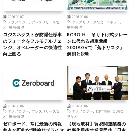
2026.08.07
2026.08.06
テクノロジー
,
プレスリリースな
プレスリリースなど
,
ロボット
,
ど
,
動向/展望
動向/展望
ロジスネクストが防爆仕様車
ROBO-HI、吊り下げ式クレー
のフォークをフルモデルチェ
ンに代わる超重量級
ンジ、オペレーターの快適性
200tAGVで「落下リスク」
向上図る
解消と説明
2026.08.06
2026.08.06
テクノロジー
,
プレスリリースな
テクノロジー
,
動向/展望
,
記者会
ど
,
動向/展望
見など
ゼロボード、常に最新の情報
【現地取材】貿易関連業務の
共有が可能な“動的サプライヤ
効率化目指す業界団体「日本