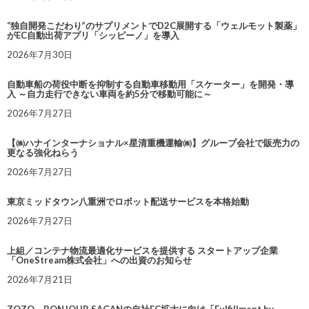
“独自開発こだわり”のサプリメントでD2C展開する「ウェルモット製薬」
がEC自動出荷アプリ「シッピーノ」を導入
2026年7月30日
自動車船の荷役中断を抑制する自動車移動用「スケーター」を開発・導
入 ～自力走行できない車両を約5分で移動可能に～
2026年7月27日
【㈱ハナインターナショナル×星清重機運輸㈱】グループ会社で販売力の
更なる強化ねらう
2026年7月27日
東京ミッドタウン八重洲でロボット配送サービスを本格始動
2026年7月27日
上組／コンテナ物流最適化サービスを提供する スタートアップ企業
「OneStream株式会社」への出資のお知らせ
2026年7月21日
ZOZO、BONJOUR SAGANの自社EC拡大に向け「Fulfillment by