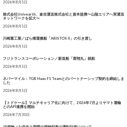
2026年8月5日
株式会社Univearth、倉吉運送株式会社と資本提携〜山陰エリアへ実運送
ネットワークを拡大〜
2026年8月5日
川崎重工業／ばら積運搬船「ARISTOS II」の引き渡し
2026年8月5日
フジトランスコーポレーション／新造船「蓉翔丸」就航
2026年8月5日
ネバーマイル：TGR Haas F1 Teamとのパートナーシップ契約を締結しま
した
2026年8月5日
【トドケール】マルチキャリア化に向けて、2026年7月よりヤマト運輸
とのAPI連携を開始
2026年7月30日
JR貨物／お盆休み期間の貨物列車の運転計画について