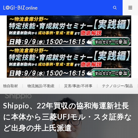
独自取材
物流施設/不動産
災害/事故/不祥事
テクノロジー/製品
Shippio、22年買収の協和海運新社長
に本体から三菱UFJモル・スタ証券な
ど出身の井上氏派遣