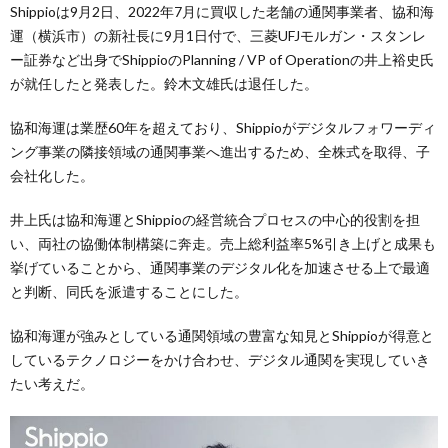
Shippioは9月2日、2022年7月に買収した老舗の通関事業者、協和海
運（横浜市）の新社長に9月1日付で、三菱UFJモルガン・スタンレ
ー証券など出身でShippioのPlanning / VP of Operationの井上裕史氏
が就任したと発表した。鈴木文雄氏は退任した。
協和海運は業歴60年を超えており、Shippioがデジタルフォワーディ
ング事業の隣接領域の通関事業へ進出するため、全株式を取得、子
会社化した。
井上氏は協和海運とShippioの経営統合プロセスの中心的役割を担
い、両社の協働体制構築に奔走。売上総利益率5%引き上げと成果も
挙げていることから、通関事業のデジタル化を加速させる上で最適
と判断、同氏を派遣することにした。
協和海運が強みとしている通関領域の豊富な知見とShippioが得意と
しているテクノロジーをかけ合わせ、デジタル通関を実現していき
たい考えだ。