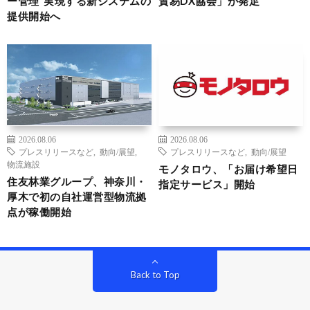
ー管理”実現する新システムの
貿易DX協会」が発足
提供開始へ
2026.08.06
2026.08.06
プレスリリースなど
,
動向/展望
,
プレスリリースなど
,
動向/展望
物流施設
モノタロウ、「お届け希望日
住友林業グループ、神奈川・
指定サービス」開始
厚木で初の自社運営型物流拠
点が稼働開始
Back to Top