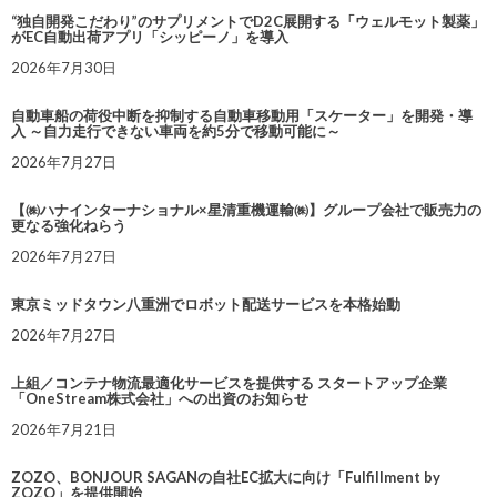
“独自開発こだわり”のサプリメントでD2C展開する「ウェルモット製薬」
がEC自動出荷アプリ「シッピーノ」を導入
2026年7月30日
自動車船の荷役中断を抑制する自動車移動用「スケーター」を開発・導
入 ～自力走行できない車両を約5分で移動可能に～
2026年7月27日
【㈱ハナインターナショナル×星清重機運輸㈱】グループ会社で販売力の
更なる強化ねらう
2026年7月27日
東京ミッドタウン八重洲でロボット配送サービスを本格始動
2026年7月27日
上組／コンテナ物流最適化サービスを提供する スタートアップ企業
「OneStream株式会社」への出資のお知らせ
2026年7月21日
ZOZO、BONJOUR SAGANの自社EC拡大に向け「Fulfillment by
ZOZO」を提供開始