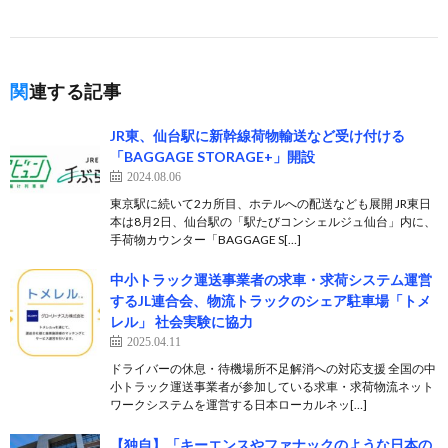
関連する記事
JR東、仙台駅に新幹線荷物輸送など受け付ける
「BAGGAGE STORAGE+」開設
2024.08.06
東京駅に続いて2カ所目、ホテルへの配送なども展開 JR東日
本は8月2日、仙台駅の「駅たびコンシェルジュ仙台」内に、
手荷物カウンター「BAGGAGE S[…]
中小トラック運送事業者の求車・求荷システム運営
するJL連合会、物流トラックのシェア駐⾞場「トメ
レル」 社会実験に協⼒
2025.04.11
ドライバーの休息・待機場所不足解消への対応支援 全国の中
小トラック運送事業者が参加している求車・求荷物流ネット
ワークシステムを運営する⽇本ローカルネッ[…]
【独自】「キーエンスやファナックのような日本の