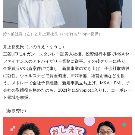
鈴木前社長（左）と井上新社長（いずれもShippio提供）
井上裕史氏（いのうえ・ゆうじ）
三菱UFJモルガン・スタンレー証券入社後、投資銀行本部でM&Aや
ファイナンスのアドバイザリー業務に従事。その後グリーに移り、
企業買収や出資案件に従事し、新規事業の立ち上げ、子会社取締役
に就任。ウェルスナビで資金調達、IPO準備、経営企画などを担
う。メドレーで全社予算統括、新規事業立ち上げ、M&A・PMI、子
会社の取締役を務めたのち、2021年にShippioに入りし、コーポレー
ト領域を掌握。
（藤原秀行）