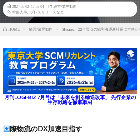
2024.09.02 17:53:04
経営/業界動向
幹部人事
,
プレスリリースなど
経営/業界動向
Shippio、22年買収の協和海運新社長に本
HOME
月刊LOGI-BIZ 7月号は「未来を創る輸送改革」 先行企業の
生存戦略を徹底取材
国際物流のDX加速目指す