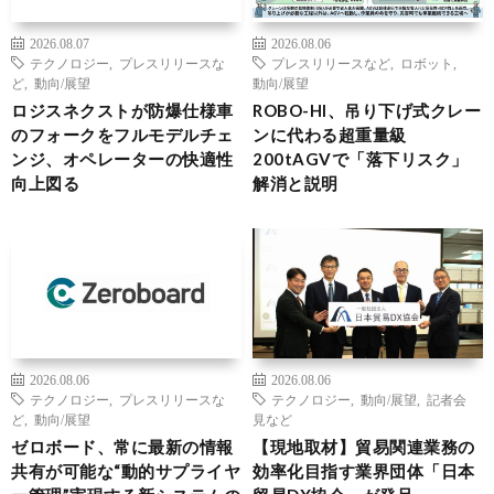
2026.08.07
2026.08.06
テクノロジー
,
プレスリリースな
プレスリリースなど
,
ロボット
,
ど
,
動向/展望
動向/展望
ロジスネクストが防爆仕様車
ROBO-HI、吊り下げ式クレー
のフォークをフルモデルチェ
ンに代わる超重量級
ンジ、オペレーターの快適性
200tAGVで「落下リスク」
向上図る
解消と説明
2026.08.06
2026.08.06
テクノロジー
,
プレスリリースな
テクノロジー
,
動向/展望
,
記者会
ど
,
動向/展望
見など
ゼロボード、常に最新の情報
【現地取材】貿易関連業務の
共有が可能な“動的サプライヤ
効率化目指す業界団体「日本