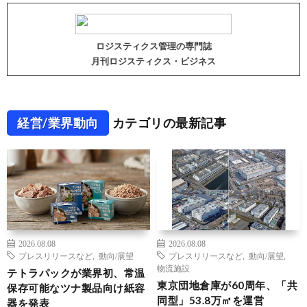
ロジスティクス管理の専門誌
月刊ロジスティクス・ビジネス
経営/業界動向
カテゴリの最新記事
2026.08.08
2026.08.08
プレスリリースなど
,
動向/展望
プレスリリースなど
,
動向/展望
,
物流施設
テトラパックが業界初、常温
東京団地倉庫が60周年、「共
保存可能なツナ製品向け紙容
同型」53.8万㎡を運営
器を発表