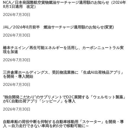
NCA／日本発国際航空貨物燃油サーチャージ適用額のお知らせ（2026年
8月1日適用 改定）
2026年7月30日
JAL／2026年8月前半 燃油サーチャージ適用額のお知らせ(変更)
2026年7月30日
椿本チエイン／再生可能エネルギーを活用し、カーボンニュートラル実
現を加速
2026年7月30日
三井倉庫ホールディングス、受託物流業務に 「生成AI出荷検品アプリ」
を開発・導入開始
2026年7月30日
“独自開発こだわり”のサプリメントでD2C展開する「ウェルモット製薬」
がEC自動出荷アプリ「シッピーノ」を導入
2026年7月30日
自動車船の荷役中断を抑制する自動車移動用「スケーター」を開発・導
入 ～自力走行できない車両を約5分で移動可能に～