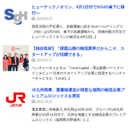
ヒューテックノオリン、4月1日付でSGHD傘下に移
行へ
2026.02.03
買収当初の予定通り、名糖運輸に続き SGホールディングス
（HD）は1月30日、傘下の名糖運輸から、現物分配の方法で
ヒューテックノオリンの株式を4月1日[…]
【独自取材】「課題山積の物流業界だからこそ、ス
タートアップが活躍できる」
2019.05.27
ベンチャーキャピタル「Coral Capital」澤山創業パートナー
インタビュー 日本のスタートアップ企業に投資するベンチャ
ーキャピタル「Coral […]
JR九州商事、重量物運送が得意な福岡の物流企業プ
レミアムロジックスを買収
2022.10.21
運送事業に本格参入 JR九州は10月13日、グループのJR九州
商事が10月12日付で、九州を地盤とする物流企業のプレミア
ムロジックス（福岡県大野城市）[…]