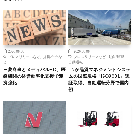
2026.08.08
2026.08.08
プレスリリースなど
,
提携/合弁な
プレスリリースなど
,
動向/展望
,
ど
自動運転
三菱商事とメディパルHD、医
T2が品質マネジメントシステ
療機関の経営効率化支援で連
ムの国際規格「ISO9001」認
携強化
証取得、自動運転分野で国内
初