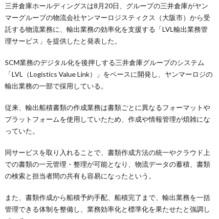
三井倉庫ホールディングスは8月20日、グループの三井倉庫がヤン
マーグループの物流会社ヤンマーロジスティクス（大阪市）から受
託する物流業務に、輸出業務の効率化を支援する「LVL輸出業務管
理サービス」を提供したと発表した。
SCM業務のデジタル化を後押しする三井倉庫グループのシステム
「LVL（Logistics Value Link）」をベースに開発し、ヤンマーロジの
輸出業務の一部で採用している。
従来、輸出船積書類の作成業務は書類ごとに異なるフォーマットや
プラットフォームを使用していたため、作成や情報管理が煩雑にな
っていた。
同サービスを取り入れることで、書類作成方法の統一やクラウド上
での書類の一元管理・整理が可能となり、物流データの蓄積、書類
の検索と担当者間の共有も容易になったという。
また、書類作成から船積予約手配、船積完了まで、輸出業務を一括
管理できる体制を整備し、業務効率化と標準化を果たせたと強調し