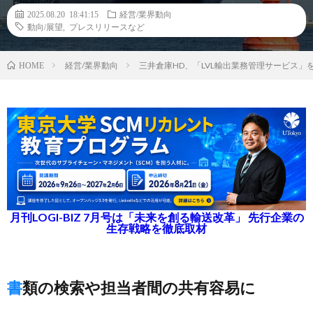
2025.08.20 18:41:15
経営/業界動向
動向/展望
,
プレスリリースなど
経営/業界動向
三井倉庫HD、「LVL輸出業務管理サービス
HOME
月刊LOGI-BIZ 7月号は「未来を創る輸送改革」 先行企業の
生存戦略を徹底取材
書類の検索や担当者間の共有容易に