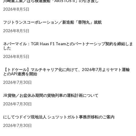
川崎重工業／ばら積運搬船「ARISTOS II」の引き渡し
2026年8月5日
フジトランスコーポレーション／新造船「蓉翔丸」就航
2026年8月5日
ネバーマイル：TGR Haas F1 Teamとのパートナーシップ契約を締結しま
した
2026年8月5日
【トドケール】マルチキャリア化に向けて、2026年7月よりヤマト運輸
とのAPI連携を開始
2026年7月30日
JR貨物／お盆休み期間の貨物列車の運転計画について
2026年7月30日
にしてつドイツ現地法人 シュツットガルト事務所移転のご案内
2026年7月30日