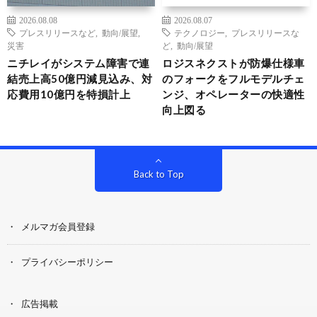
2026.08.08
2026.08.07
プレスリリースなど
,
動向/展望
,
テクノロジー
,
プレスリリースな
災害
ど
,
動向/展望
ニチレイがシステム障害で連
ロジスネクストが防爆仕様車
結売上高50億円減見込み、対
のフォークをフルモデルチェ
応費用10億円を特損計上
ンジ、オペレーターの快適性
向上図る
Back to Top
メルマガ会員登録
プライバシーポリシー
広告掲載