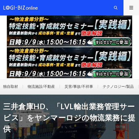
独自取材
物流施設/不動産
災害/事故/不祥事
テクノロジー/製品
三井倉庫HD、「LVL輸出業務管理サー
ビス」をヤンマーロジの物流業務に提
供