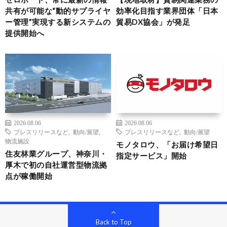
共有が可能な“動的サプライヤ
効率化目指す業界団体「日本
ー管理”実現する新システムの
貿易DX協会」が発足
提供開始へ
2026.08.06
2026.08.06
プレスリリースなど
,
動向/展望
,
プレスリリースなど
,
動向/展望
物流施設
モノタロウ、「お届け希望日
住友林業グループ、神奈川・
指定サービス」開始
厚木で初の自社運営型物流拠
点が稼働開始
Back to Top