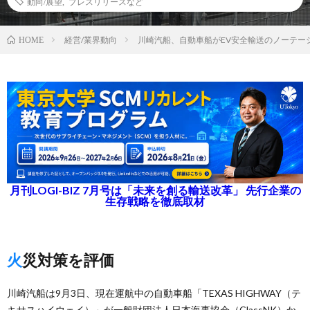
動向/展望
,
プレスリリースなど
経営/業界動向
川崎汽船、自動車船がEV安全輸送のノーテー
HOME
月刊LOGI-BIZ 7月号は「未来を創る輸送改革」 先行企業の
生存戦略を徹底取材
火災対策を評価
川崎汽船は9月3日、現在運航中の自動車船「TEXAS HIGHWAY（テ
キサスハイウェイ）」が一般財団法人日本海事協会（ClassNK）か