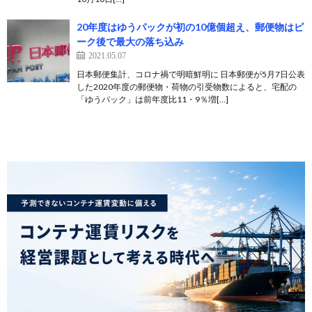
20年度はゆうパックが初の10億個超え、郵便物はピ
ーク後で最大の落ち込み
2021.05.07
日本郵便集計、コロナ禍で明暗鮮明に 日本郵便が5月7日公表
した2020年度の郵便物・荷物の引受物数によると、宅配の
「ゆうパック」は前年度比11・9％増[…]