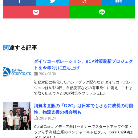
関連する記事
ダイワコーポレーション、BCP対策刷新プロジェク
トを今年2月に立ち上げ
2024.08.30
初動対応に特化したハンドブック配布など ダイワコーポレー
ションは8月30日、自然災害などの有事発生に備え、これま
で取り組んできたBCP対策をブラッシュ[…]
消費者直販の「D2C」は日本でもさらに成長の可能
性、物流支援の機会増も
2019.10.24
Coral Capitalメディア向けセミナーでスタートアップ企業ト
ップら予測 独立系のベンチャーキャピタル、Coral Capitalは
10月10日[…]