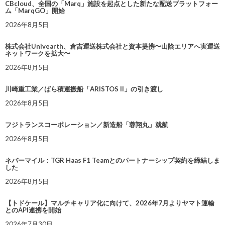
CBcloud、全国の「Marq」施設を起点とした新たな配送プラットフォー
ム「MarqGO」開始
2026年8月5日
株式会社Univearth、倉吉運送株式会社と資本提携〜山陰エリアへ実運送
ネットワークを拡大〜
2026年8月5日
川崎重工業／ばら積運搬船「ARISTOS II」の引き渡し
2026年8月5日
フジトランスコーポレーション／新造船「蓉翔丸」就航
2026年8月5日
ネバーマイル：TGR Haas F1 Teamとのパートナーシップ契約を締結しま
した
2026年8月5日
【トドケール】マルチキャリア化に向けて、2026年7月よりヤマト運輸
とのAPI連携を開始
2026年7月30日