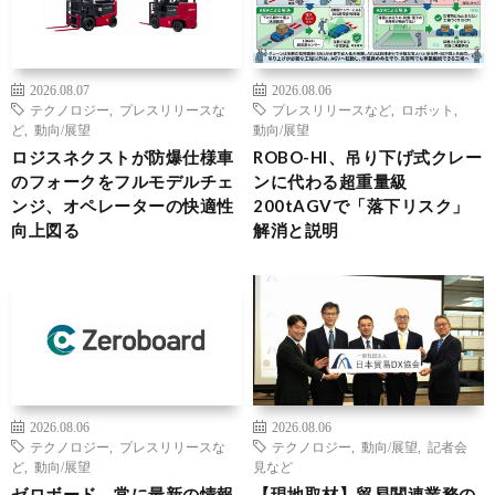
2026.08.07
2026.08.06
テクノロジー
,
プレスリリースな
プレスリリースなど
,
ロボット
,
ど
,
動向/展望
動向/展望
ロジスネクストが防爆仕様車
ROBO-HI、吊り下げ式クレー
のフォークをフルモデルチェ
ンに代わる超重量級
ンジ、オペレーターの快適性
200tAGVで「落下リスク」
向上図る
解消と説明
2026.08.06
2026.08.06
テクノロジー
,
プレスリリースな
テクノロジー
,
動向/展望
,
記者会
ど
,
動向/展望
見など
ゼロボード、常に最新の情報
【現地取材】貿易関連業務の