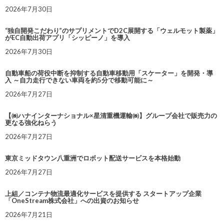
2026年7月30日
“独自開発こだわり”のサプリメントでD2C展開する「ウェルモット製薬」
がEC自動出荷アプリ「シッピーノ」を導入
2026年7月30日
自動車船の荷役中断を抑制する自動車移動用「スケーター」を開発・導
入 ～自力走行できない車両を約5分で移動可能に～
2026年7月27日
【㈱ハナインターナショナル×星清重機運輸㈱】グループ会社で販売力の
更なる強化ねらう
2026年7月27日
東京ミッドタウン八重洲でロボット配送サービスを本格始動
2026年7月27日
上組／コンテナ物流最適化サービスを提供する スタートアップ企業
「OneStream株式会社」への出資のお知らせ
2026年7月21日