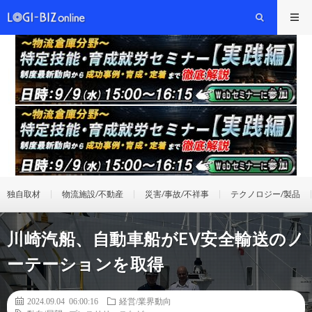
独自取材
物流施設/不動産
災害/事故/不祥事
テクノロジー/製品
川崎汽船、自動車船がEV安全輸送のノ
ーテーションを取得
2024.09.04 06:00:16
経営/業界動向