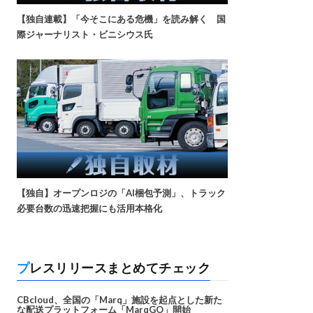
【独自連載】「今そこにある危機」を読み解く 国
際ジャーナリスト・ビニシウス氏
【独自】オープンロジの「AI梱包予測」、トラック
必要台数の迅速把握にも活用本格化
プレスリリースまとめてチェック
CBcloud、全国の「Marq」施設を起点とした新た
な配送プラットフォーム「MarqGO」開始