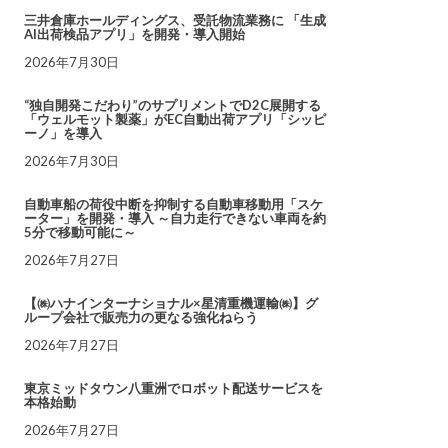
三井倉庫ホールディングス、受託物流業務に 「生成
AI出荷検品アプリ」を開発・導入開始
2026年7月30日
“独自開発こだわり”のサプリメントでD2C展開する
「ウェルモット製薬」がEC自動出荷アプリ「シッピ
ーノ」を導入
2026年7月30日
自動車船の荷役中断を抑制する自動車移動用「スケ
ーター」を開発・導入 ～自力走行できない車両を約
5分で移動可能に～
2026年7月27日
【㈱ハナインターナショナル×星清重機運輸㈱】グ
ループ会社で販売力の更なる強化ねらう
2026年7月27日
東京ミッドタウン八重洲でロボット配送サービスを
本格始動
2026年7月27日