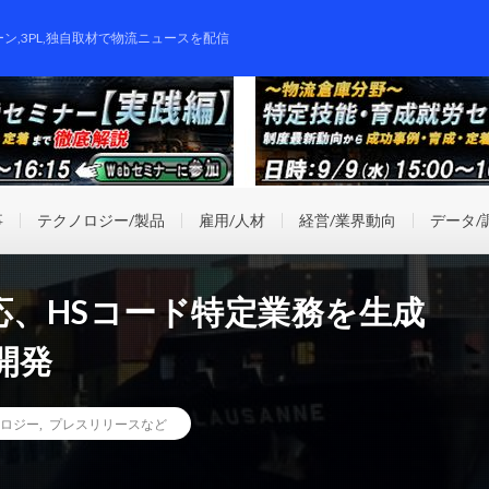
ーン,3PL,独自取材で物流ニュースを配信
事
テクノロジー/製品
雇用/人材
経営/業界動向
データ/
応、HSコード特定業務を生成
開発
ロジー
,
プレスリリースなど