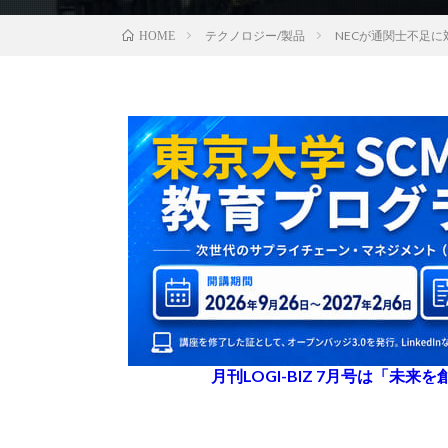
テクノロジー/製品
NECが通関士不足に
HOME
月刊LOGI-BIZ 7月号は「未