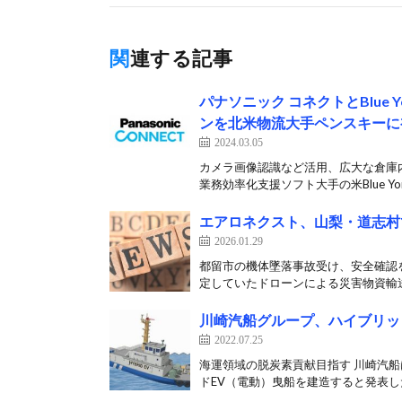
関連する記事
パナソニック コネクトとBlue
ンを北米物流大手ペンスキーに
2024.03.05
カメラ画像認識など活用、広大な倉庫内
業務効率化支援ソフト大手の米Blue Yond
エアロネクスト、山梨・道志村
2026.01.29
都留市の機体墜落事故受け、安全確認を
定していたドローンによる災害物資輸送
川崎汽船グループ、ハイブリッ
2022.07.25
海運領域の脱炭素貢献目指す 川崎汽船
ドEV（電動）曳船を建造すると発表した