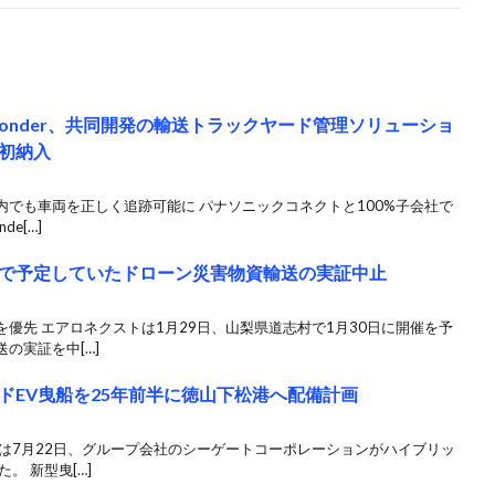
 Yonder、共同開発の輸送トラックヤード管理ソリューショ
初納入
でも車両を正しく追跡可能に パナソニックコネクトと100%子会社で
e[…]
で予定していたドローン災害物資輸送の実証中止
優先 エアロネクストは1月29日、山梨県道志村で1月30日に開催を予
の実証を中[…]
ドEV曳船を25年前半に徳山下松港へ配備計画
は7月22日、グループ会社のシーゲートコーポレーションがハイブリッ
。 新型曳[…]