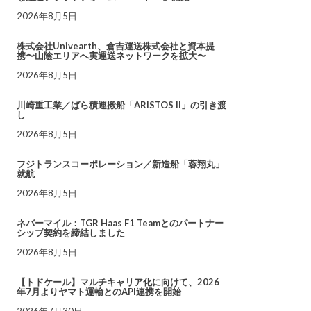
2026年8月5日
株式会社Univearth、倉吉運送株式会社と資本提
携〜山陰エリアへ実運送ネットワークを拡大〜
2026年8月5日
川崎重工業／ばら積運搬船「ARISTOS II」の引き渡
し
2026年8月5日
フジトランスコーポレーション／新造船「蓉翔丸」
就航
2026年8月5日
ネバーマイル：TGR Haas F1 Teamとのパートナー
シップ契約を締結しました
2026年8月5日
【トドケール】マルチキャリア化に向けて、2026
年7月よりヤマト運輸とのAPI連携を開始
2026年7月30日