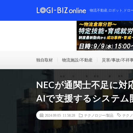
物流不動産,ロボット,ドロ
独自取材
物流施設/不動産
災害/事故/不祥
NECが通関士不足に対
AIで支援するシステム
2024.09.05 11:58:28
テクノロジー/製品
テクノ