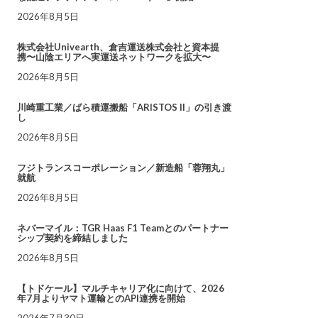
2026年8月5日
株式会社Univearth、倉吉運送株式会社と資本提
携〜山陰エリアへ実運送ネットワークを拡大〜
2026年8月5日
川崎重工業／ばら積運搬船「ARISTOS II」の引き渡
し
2026年8月5日
フジトランスコーポレーション／新造船「蓉翔丸」
就航
2026年8月5日
ネバーマイル：TGR Haas F1 Teamとのパートナー
シップ契約を締結しました
2026年8月5日
【トドケール】マルチキャリア化に向けて、2026
年7月よりヤマト運輸とのAPI連携を開始
2026年7月30日