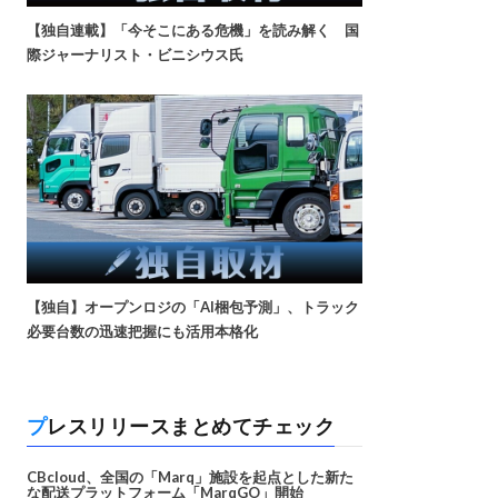
【独自連載】「今そこにある危機」を読み解く 国
際ジャーナリスト・ビニシウス氏
【独自】オープンロジの「AI梱包予測」、トラック
必要台数の迅速把握にも活用本格化
プレスリリースまとめてチェック
CBcloud、全国の「Marq」施設を起点とした新た
な配送プラットフォーム「MarqGO」開始