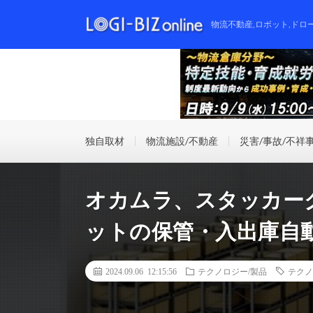
物流不動産,ロボット,ドロ
独自取材
物流施設/不動産
災害/事故/不祥
オカムラ、スタッカー
ットの保管・入出庫自
2024.09.06 12:15:56
テクノロジー/製品
テクノ