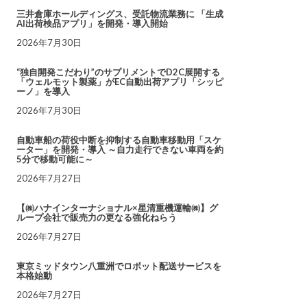
三井倉庫ホールディングス、受託物流業務に 「生成
AI出荷検品アプリ」を開発・導入開始
2026年7月30日
“独自開発こだわり”のサプリメントでD2C展開する
「ウェルモット製薬」がEC自動出荷アプリ「シッピ
ーノ」を導入
2026年7月30日
自動車船の荷役中断を抑制する自動車移動用「スケ
ーター」を開発・導入 ～自力走行できない車両を約
5分で移動可能に～
2026年7月27日
【㈱ハナインターナショナル×星清重機運輸㈱】グ
ループ会社で販売力の更なる強化ねらう
2026年7月27日
東京ミッドタウン八重洲でロボット配送サービスを
本格始動
2026年7月27日