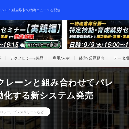
ーン,3PL,独自取材で物流ニュースを配信
事
テクノロジー/製品
雇用/人材
経営/業界動向
データ/
クレーンと組み合わせてパレ
動化する新システム発売
ロジー
,
プレスリリースなど