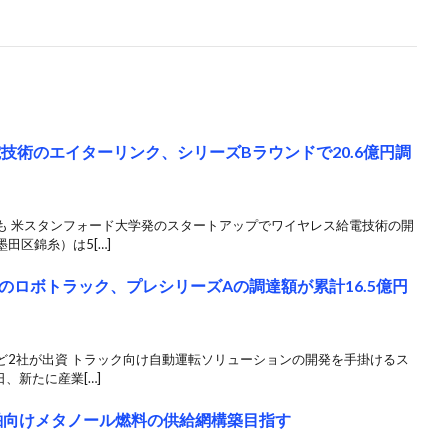
技術のエイターリンク、シリーズBラウンドで20.6億円調
も 米スタンフォード大学発のスタートアップでワイヤレス給電技術の開
田区錦糸）は5[…]
のロボトラック、プレシリーズAの調達額が累計16.5億円
ど2社が出資 トラック向け自動運転ソリューションの開発を手掛けるス
、新たに産業[…]
船舶向けメタノール燃料の供給網構築目指す