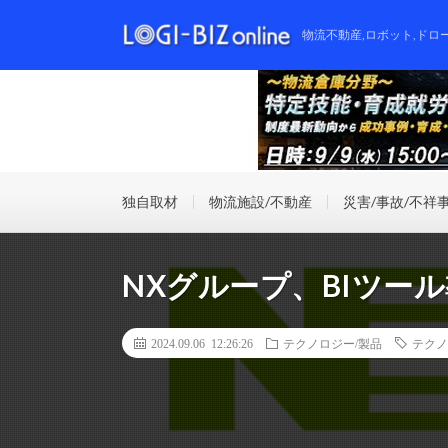
物流不動産,ロボット,ドロ
独自取材
物流施設/不動産
災害/事故/不祥
NXグループ、BIツー
2024.09.06 12:26:26
テクノロジー/製品
テクノ