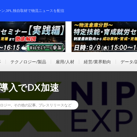
ーン,3PL,独自取材で物流ニュースを配信
事
テクノロジー/製品
雇用/人材
経営/業界動向
データ/
ル導入でDX加速
ロジー
,
その他の記事
,
プレスリリースなど