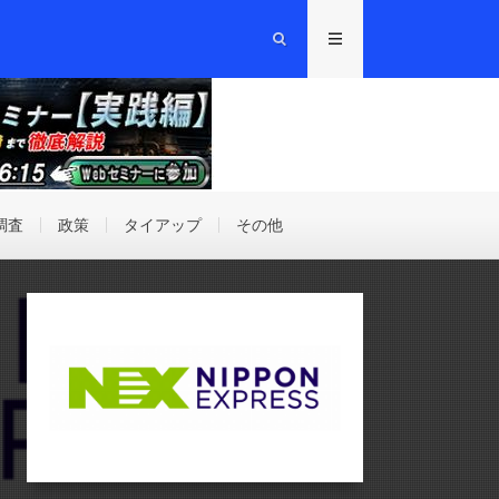
調査
政策
タイアップ
その他