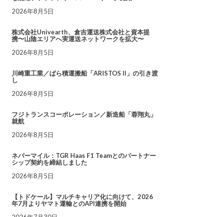
2026年8月5日
株式会社Univearth、倉吉運送株式会社と資本提
携〜山陰エリアへ実運送ネットワークを拡大〜
2026年8月5日
川崎重工業／ばら積運搬船「ARISTOS II」の引き渡
し
2026年8月5日
フジトランスコーポレーション／新造船「蓉翔丸」
就航
2026年8月5日
ネバーマイル：TGR Haas F1 Teamとのパートナー
シップ契約を締結しました
2026年8月5日
【トドケール】マルチキャリア化に向けて、2026
年7月よりヤマト運輸とのAPI連携を開始
2026年7月30日