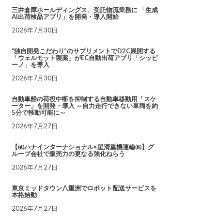
三井倉庫ホールディングス、受託物流業務に 「生成
AI出荷検品アプリ」を開発・導入開始
2026年7月30日
“独自開発こだわり”のサプリメントでD2C展開する
「ウェルモット製薬」がEC自動出荷アプリ「シッピ
ーノ」を導入
2026年7月30日
自動車船の荷役中断を抑制する自動車移動用「スケ
ーター」を開発・導入 ～自力走行できない車両を約
5分で移動可能に～
2026年7月27日
【㈱ハナインターナショナル×星清重機運輸㈱】グ
ループ会社で販売力の更なる強化ねらう
2026年7月27日
東京ミッドタウン八重洲でロボット配送サービスを
本格始動
2026年7月27日