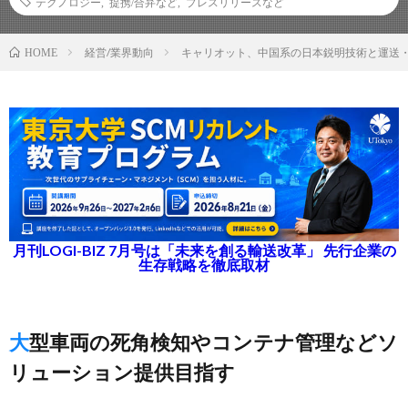
テクノロジー
,
提携/合弁など
,
プレスリリースなど
経営/業界動向
キャリオット、中国系の日本鋭明技術と運送
HOME
月刊LOGI-BIZ 7月号は「未来を創る輸送改革」 先行企業の
生存戦略を徹底取材
大型車両の死角検知やコンテナ管理などソ
リューション提供目指す