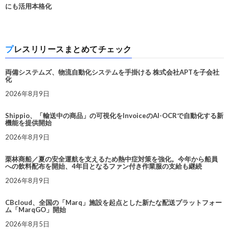
にも活用本格化
プレスリリースまとめてチェック
両備システムズ、物流自動化システムを手掛ける 株式会社APTを子会社
化
2026年8月9日
Shippio、「輸送中の商品」の可視化をInvoiceのAI-OCRで自動化する新
機能を提供開始
2026年8月9日
栗林商船／夏の安全運航を支えるため熱中症対策を強化。今年から船員
への飲料配布を開始、4年目となるファン付き作業服の支給も継続
2026年8月9日
CBcloud、全国の「Marq」施設を起点とした新たな配送プラットフォー
ム「MarqGO」開始
2026年8月5日