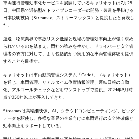
車両運行管理効率化サービスを展開しているキャリオットは7月28
日、中国系で通信型AIドライブレコーダーの開発・製造を手掛ける
日本鋭明技術（Streamax、ストリーマックス）と提携したと発表し
た。
運送・物流業界で事故リスク低減と現場の管理効率向上が強く求め
られているのを踏まえ、両社の強みを生かし、ドライバーと安全管
理者の双方に対して、より包括的かつ実用的な車両管理体験を提供
することを目指す。
キャリオットは車両動態管理システム「Cariot」（キャリオット）
を通じ、車両管理、リアルタイム位置情報管理、運転日報の自動
化、アルコールチェックなどをワンストップで提供。2024年9月時
点で350社以上が導入してきた。
Streamaxは高精細映像、AI、クラウドコンピューティング、ビッグ
データを駆使し、多様な業界の企業向けに車両運行の安全性確保と
効率向上をサポートしている。