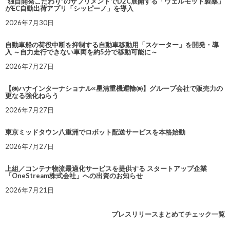
“独自開発こだわり”のサプリメントでD2C展開する「ウェルモット製薬」
がEC自動出荷アプリ「シッピーノ」を導入
2026年7月30日
自動車船の荷役中断を抑制する自動車移動用「スケーター」を開発・導
入 ～自力走行できない車両を約5分で移動可能に～
2026年7月27日
【㈱ハナインターナショナル×星清重機運輸㈱】グループ会社で販売力の
更なる強化ねらう
2026年7月27日
東京ミッドタウン八重洲でロボット配送サービスを本格始動
2026年7月27日
上組／コンテナ物流最適化サービスを提供する スタートアップ企業
「OneStream株式会社」への出資のお知らせ
2026年7月21日
プレスリリースまとめてチェック一覧