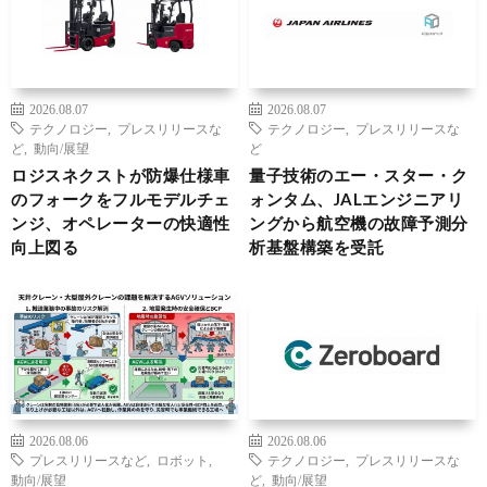
2026.08.07
2026.08.07
テクノロジー
,
プレスリリースな
テクノロジー
,
プレスリリースな
ど
,
動向/展望
ど
ロジスネクストが防爆仕様車
量子技術のエー・スター・ク
のフォークをフルモデルチェ
ォンタム、JALエンジニアリ
ンジ、オペレーターの快適性
ングから航空機の故障予測分
向上図る
析基盤構築を受託
2026.08.06
2026.08.06
プレスリリースなど
,
ロボット
,
テクノロジー
,
プレスリリースな
動向/展望
ど
,
動向/展望