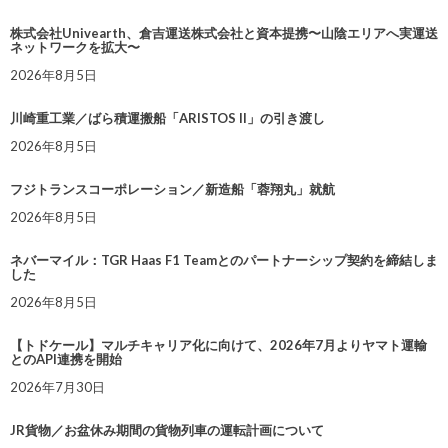
株式会社Univearth、倉吉運送株式会社と資本提携〜山陰エリアへ実運送
ネットワークを拡大〜
2026年8月5日
川崎重工業／ばら積運搬船「ARISTOS II」の引き渡し
2026年8月5日
フジトランスコーポレーション／新造船「蓉翔丸」就航
2026年8月5日
ネバーマイル：TGR Haas F1 Teamとのパートナーシップ契約を締結しま
した
2026年8月5日
【トドケール】マルチキャリア化に向けて、2026年7月よりヤマト運輸
とのAPI連携を開始
2026年7月30日
JR貨物／お盆休み期間の貨物列車の運転計画について