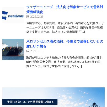
ウェザーニューズ、法人向け気象サービスで雪氷対
策情報強化
2025.02.28
道路や空港、商業施設、建設現場の計画的対応を支援 ウェザ
ーニューズは2月27日、自治体や企業の計画的な除雪体制構
築を支援するため、法人向けの気象情報「[…]
米ロサンゼルス港の混雑、今夏まで改善しないとの
厳しい予想も
2022.01.19
政府が海上コンテナ輸送の情報共有会合開催、船社の“日本
離れ”懸念 国土交通、経済産業、農林水産の3省は1月14日、
海上コンテナ輸送が世界的に混乱してい[…]