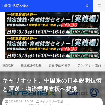
独自取材
物流施設/不動産
災害/事故/不祥事
テクノロジー/製品
キャリオット、中国系の日本鋭明技術
と運送・物流業界支援へ提携
2025.07.28 17:54:57
テクノロジー/製品