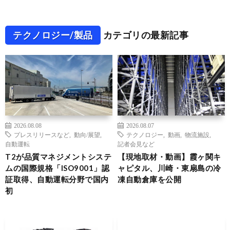
テクノロジー/製品
カテゴリの最新記事
2026.08.08
2026.08.07
プレスリリースなど
,
動向/展望
,
テクノロジー
,
動画
,
物流施設
,
自動運転
記者会見など
T2が品質マネジメントシステ
【現地取材・動画】霞ヶ関キ
ムの国際規格「ISO9001」認
ャピタル、川崎・東扇島の冷
証取得、自動運転分野で国内
凍自動倉庫を公開
初