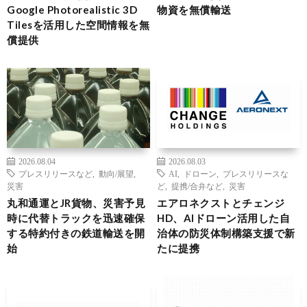
Google Photorealistic 3D
物資を無償輸送
Tilesを活用した空間情報を無
償提供
2026.08.04
2026.08.03
プレスリリースなど
,
動向/展望
,
AI
,
ドローン
,
プレスリリースな
災害
ど
,
提携/合弁など
,
災害
丸和通運とJR貨物、災害予見
エアロネクストとチェンジ
時に代替トラックを迅速確保
HD、AIドローン活用した自
する特約付きの鉄道輸送を開
治体の防災体制構築支援で新
始
たに提携