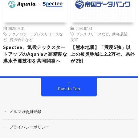
2026.07.31
2026.07.31
テクノロジー
,
プレスリリースな
プレスリリースなど
,
動向/展望
,
ど
,
提携/合弁など
災害
Spectee、気候テックスター
【熊本地震】「震度5強」以
トアップのAquniaと高精度な
上の被災地域に2.2万社、県外
洪水予測技術を共同開発へ
が2割
Back to Top
メルマガ会員登録
プライバシーポリシー