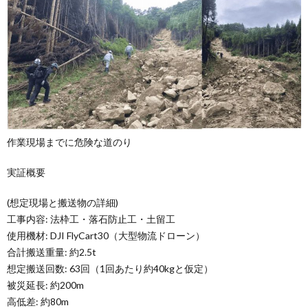
作業現場までに危険な道のり
実証概要
(想定現場と搬送物の詳細)
工事内容: 法枠工・落石防止工・土留工
使用機材: DJI FlyCart30（大型物流ドローン）
合計搬送重量: 約2.5t
想定搬送回数: 63回（1回あたり約40kgと仮定）
被災延長: 約200m
高低差: 約80m