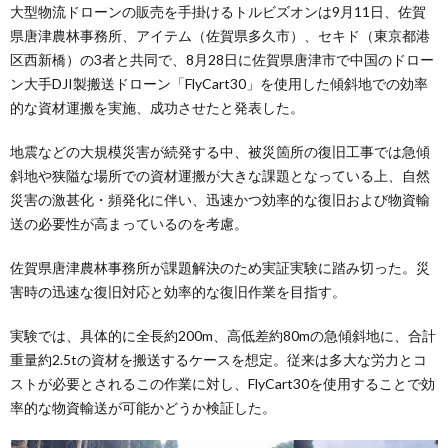
大型物流ドローンの販売を手掛けるトルビズオンは9月11日、佐賀
県唐津農林事務所、アイテム（佐賀県多久市）、セキド（東京都港
区西新橋）の3者と共同で、8月28日に佐賀県唐津市で中国のドロー
ン大手DJI製搬送ドローン「FlyCart30」を使用した傾斜地での効率
的な資材運搬を実施、成功させたと発表した。
地震などの大規模災害が続発する中、被災箇所の復旧工事では急傾
斜地や狭隘な場所での資材運搬が大きな課題となっている上、自然
災害の激甚化・頻発化に伴い、迅速かつ効率的な復旧および物資輸
送の必要性が高まっているのを考慮。
佐賀県唐津農林事務所が課題解決のため実証実験に踏み切った。災
害時の迅速な復旧対応と効率的な復旧作業を目指す。
実験では、具体的に全長約200m、高低差約80mの急傾斜地に、合計
重量約2.5tの資材を搬送するケースを想定。従来は多大な労力とコ
ストが必要とされるこの作業に対し、FlyCart30を使用することで効
率的な物資輸送が可能かどうか検証した。