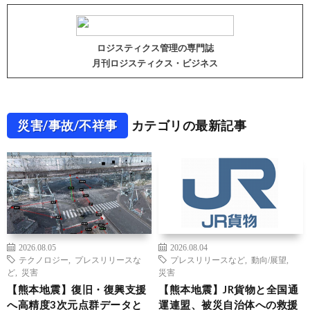
ロジスティクス管理の専門誌
月刊ロジスティクス・ビジネス
災害/事故/不祥事
カテゴリの最新記事
2026.08.05
2026.08.04
テクノロジー
,
プレスリリースな
プレスリリースなど
,
動向/展望
,
ど
,
災害
災害
【熊本地震】復旧・復興支援
【熊本地震】JR貨物と全国通
へ高精度3次元点群データと
運連盟、被災自治体への救援