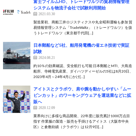
富士フイルムHD、トレードワルツの貿易情報管理
システムを物流子会社で試験利用開始
2021.03.30
製造業初、商船三井ロジスティクスや丸全昭和運輸も参加 貿
易情報管理システム「TradeWaltz」（トレードワルツ）を扱
うトレードワルツ（東京都千代田[…]
日本郵船など5社、舶用発電機の省エネ技術で実証
試験
2024.08.21
約10％の効果確認、安全航行も可能 日本郵船とMTI、大島造
船所、寺崎電気産業、ダイハツディーゼルの5社は8月20日、
2023年4月～24年4月にかけ[…]
アイトスとクラボウ、肩や腕を動かしやすい「ムー
ビンカット」のワーキングウェアを運送業などに拡
販へ
2020.12.09
業界向けに多様な商品開発、22年度に販売累計1000万点目
指す 作業服の製造・販売を手掛けるアイトス（大阪市中央
区）と倉敷紡績（クラボウ）は12月9日[…]