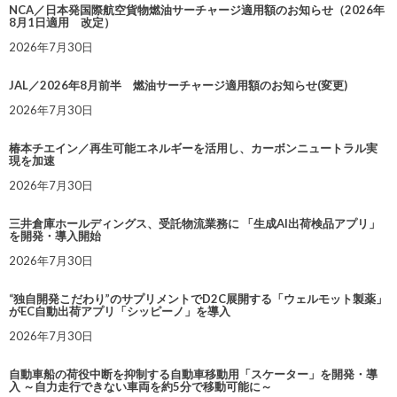
NCA／日本発国際航空貨物燃油サーチャージ適用額のお知らせ（2026年
8月1日適用 改定）
2026年7月30日
JAL／2026年8月前半 燃油サーチャージ適用額のお知らせ(変更)
2026年7月30日
椿本チエイン／再生可能エネルギーを活用し、カーボンニュートラル実
現を加速
2026年7月30日
三井倉庫ホールディングス、受託物流業務に 「生成AI出荷検品アプリ」
を開発・導入開始
2026年7月30日
“独自開発こだわり”のサプリメントでD2C展開する「ウェルモット製薬」
がEC自動出荷アプリ「シッピーノ」を導入
2026年7月30日
自動車船の荷役中断を抑制する自動車移動用「スケーター」を開発・導
入 ～自力走行できない車両を約5分で移動可能に～