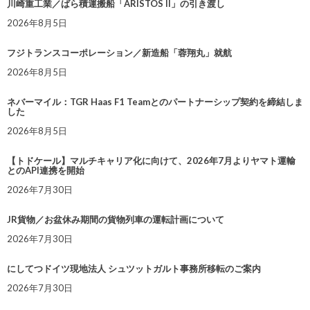
川崎重工業／ばら積運搬船「ARISTOS II」の引き渡し
2026年8月5日
フジトランスコーポレーション／新造船「蓉翔丸」就航
2026年8月5日
ネバーマイル：TGR Haas F1 Teamとのパートナーシップ契約を締結しま
した
2026年8月5日
【トドケール】マルチキャリア化に向けて、2026年7月よりヤマト運輸
とのAPI連携を開始
2026年7月30日
JR貨物／お盆休み期間の貨物列車の運転計画について
2026年7月30日
にしてつドイツ現地法人 シュツットガルト事務所移転のご案内
2026年7月30日