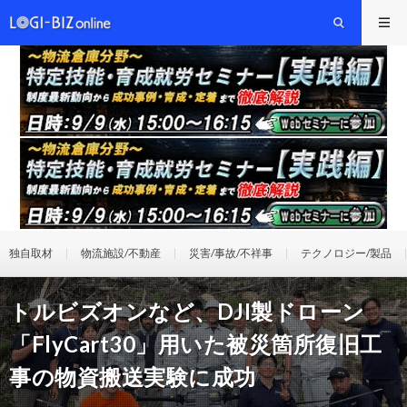
独自取材
物流施設/不動産
災害/事故/不祥事
テクノロジー/製品
トルビズオンなど、DJI製ドローン
「FlyCart30」用いた被災箇所復旧工
事の物資搬送実験に成功