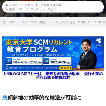
2024.09.12 14:19:11
災害/事故/不祥事
災害
,
ドローン
,
プレスリリースなど
テクノロジー/製品
トルビズオンなど、DJI製ドローン「Fly
HOME
月刊LOGI-BIZ 7月号は「未来を創る輸送改革」 先行企業の
生存戦略を徹底取材
急傾斜地の効率的な輸送が可能に