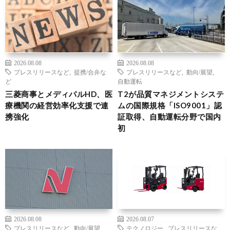
2026.08.08
2026.08.08
プレスリリースなど
,
提携/合弁な
プレスリリースなど
,
動向/展望
,
ど
自動運転
三菱商事とメディパルHD、医
T2が品質マネジメントシステ
療機関の経営効率化支援で連
ムの国際規格「ISO9001」認
携強化
証取得、自動運転分野で国内
初
2026.08.08
2026.08.07
プレスリリースなど
,
動向/展望
,
テクノロジー
,
プレスリリースな