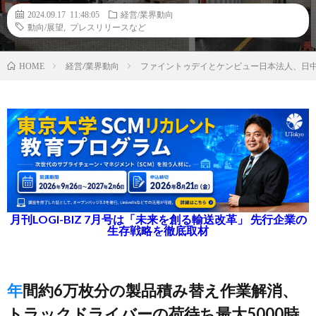
2024.09.17 11:48:05
経営/業界動向
動向/展望
,
プレスリリースなど
経営/業界動向
ファイントゥデイとケンビュー日本法人、日
HOME
月刊LOGI-BIZ 7月号は「未来を創る輸送改革」 先行企業の
生存戦略を徹底取材
年間約6万枚分の製品積み替え作業解消、
トラックドライバーの荷待ち最大5000時