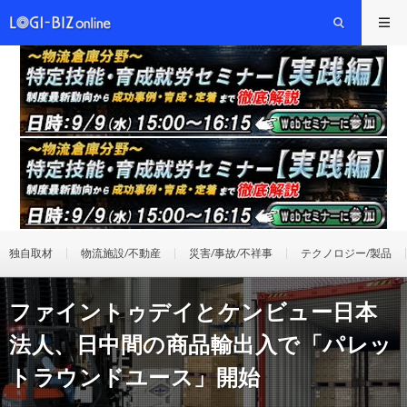
独自取材
物流施設/不動産
災害/事故/不祥事
テクノロジー/製品
ファイントゥデイとケンビュー日本
法人、日中間の商品輸出入で「パレッ
トラウンドユース」開始