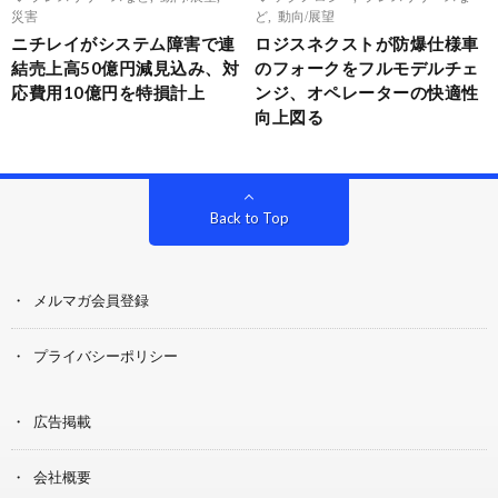
災害
ど
,
動向/展望
ニチレイがシステム障害で連
ロジスネクストが防爆仕様車
結売上高50億円減見込み、対
のフォークをフルモデルチェ
応費用10億円を特損計上
ンジ、オペレーターの快適性
向上図る
Back to Top
メルマガ会員登録
プライバシーポリシー
広告掲載
会社概要