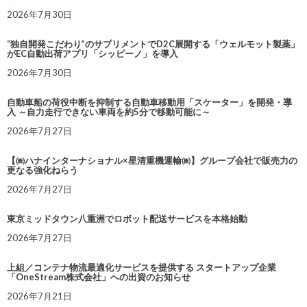
2026年7月30日
“独自開発こだわり”のサプリメントでD2C展開する「ウェルモット製薬」
がEC自動出荷アプリ「シッピーノ」を導入
2026年7月30日
自動車船の荷役中断を抑制する自動車移動用「スケーター」を開発・導
入 ～自力走行できない車両を約5分で移動可能に～
2026年7月27日
【㈱ハナインターナショナル×星清重機運輸㈱】グループ会社で販売力の
更なる強化ねらう
2026年7月27日
東京ミッドタウン八重洲でロボット配送サービスを本格始動
2026年7月27日
上組／コンテナ物流最適化サービスを提供する スタートアップ企業
「OneStream株式会社」への出資のお知らせ
2026年7月21日