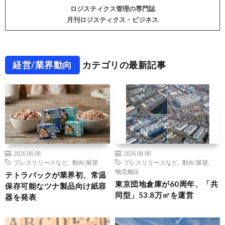
ロジスティクス管理の専門誌
月刊ロジスティクス・ビジネス
経営/業界動向
カテゴリの最新記事
2026.08.08
2026.08.08
プレスリリースなど
,
動向/展望
プレスリリースなど
,
動向/展望
,
物流施設
テトラパックが業界初、常温
東京団地倉庫が60周年、「共
保存可能なツナ製品向け紙容
同型」53.8万㎡を運営
器を発表