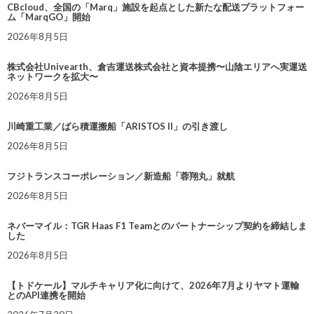
CBcloud、全国の「Marq」施設を起点とした新たな配送プラットフォー
ム「MarqGO」開始
2026年8月5日
株式会社Univearth、倉吉運送株式会社と資本提携〜山陰エリアへ実運送
ネットワークを拡大〜
2026年8月5日
川崎重工業／ばら積運搬船「ARISTOS II」の引き渡し
2026年8月5日
フジトランスコーポレーション／新造船「蓉翔丸」就航
2026年8月5日
ネバーマイル：TGR Haas F1 Teamとのパートナーシップ契約を締結しま
した
2026年8月5日
【トドケール】マルチキャリア化に向けて、2026年7月よりヤマト運輸
とのAPI連携を開始