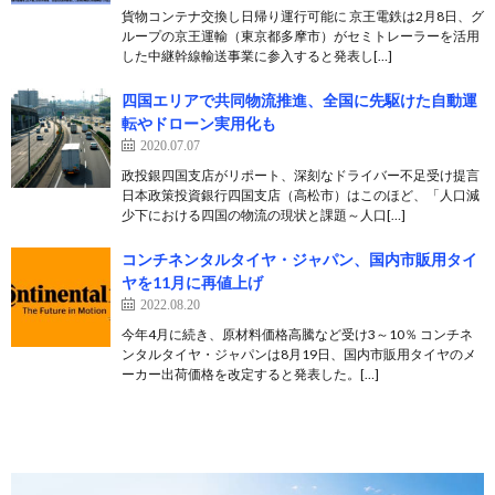
貨物コンテナ交換し日帰り運行可能に 京王電鉄は2月8日、グ
ループの京王運輸（東京都多摩市）がセミトレーラーを活用
した中継幹線輸送事業に参入すると発表し[…]
四国エリアで共同物流推進、全国に先駆けた自動運
転やドローン実用化も
2020.07.07
政投銀四国支店がリポート、深刻なドライバー不足受け提言
日本政策投資銀行四国支店（高松市）はこのほど、「人口減
少下における四国の物流の現状と課題～人口[…]
コンチネンタルタイヤ・ジャパン、国内市販用タイ
ヤを11月に再値上げ
2022.08.20
今年4月に続き、原材料価格高騰など受け3～10％ コンチネ
ンタルタイヤ・ジャパンは8月19日、国内市販用タイヤのメ
ーカー出荷価格を改定すると発表した。[…]