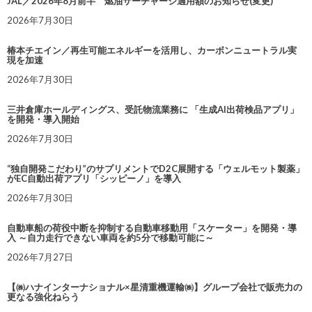
JAL／2026年8月前半 燃油サーチャージ適用額のお知らせ(変更)
2026年7月30日
椿本チエイン／再生可能エネルギーを活用し、カーボンニュートラル実
現を加速
2026年7月30日
三井倉庫ホールディングス、受託物流業務に 「生成AI出荷検品アプリ」
を開発・導入開始
2026年7月30日
“独自開発こだわり”のサプリメントでD2C展開する「ウェルモット製薬」
がEC自動出荷アプリ「シッピーノ」を導入
2026年7月30日
自動車船の荷役中断を抑制する自動車移動用「スケーター」を開発・導
入 ～自力走行できない車両を約5分で移動可能に～
2026年7月27日
【㈱ハナインターナショナル×星清重機運輸㈱】グループ会社で販売力の
更なる強化ねらう