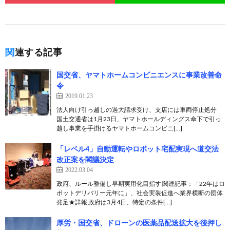
関連する記事
国交省、ヤマトホームコンビニエンスに事業改善命
令
2019.01.23
法人向け引っ越しの過大請求受け、支店には車両停止処分
国土交通省は1月23日、ヤマトホールディングス傘下で引っ
越し事業を手掛けるヤマトホームコンビニ[…]
「レベル4」自動運転やロボット宅配実現へ道交法
改正案を閣議決定
2022.03.04
政府、ルール整備し早期実用化目指す 関連記事：「22年はロ
ボットデリバリー元年に」、社会実装促進へ業界横断の団体
発足★詳報 政府は3月4日、特定の条件[…]
厚労・国交省、ドローンの医薬品配送拡大を後押し