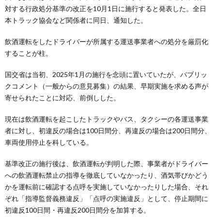
対する行政処分基準の改正を10月1日に施行すると発表した。全日
本トラック協会など関係者に同日、通知した。
飲酒運転をしたドライバーが所属する運送事業者への処分を厳罰化
することが柱。
国交省は当初、2025年1月の施行を念頭に置いていたが、パブリッ
クコメント（一般からの意見募集）の結果、早期実施を求める声が
寄せられたことに対応、前倒しした。
現在は飲酒運転を起こしたトラックやバス、タクシーの各運送事業
者に対し、初違反の場合は100日間分、再違反の場合は200日間分、
車両使用停止を科している。
基準改正の施行後は、飲酒運転が判明した際、事業者がドライバー
への飲酒運転禁止の指導を徹底していなかったり、酒気帯びかどう
かを運転前に確認する点呼を実施していなかったりした場合、それ
ぞれ「指導監督義務違反」「点呼の実施違反」として、停止期間に
初違反100日間・再違反200日間分を加算する。