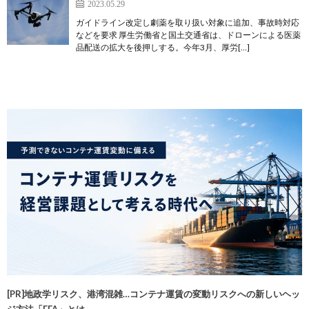
2023.05.29
ガイドライン改定し劇薬を取り扱い対象に追加、事故時対応
などを要求 厚生労働省と国土交通省は、ドローンによる医薬
品配送の拡大を後押しする。今年3月、厚労[…]
[PR]地政学リスク、港湾混雑…コンテナ運賃の変動リスクへの新しいヘッ
ジ方法「FFA」とは