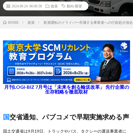
2024.09.24 06:00:58
政策
動向/展望
政策
飲酒運転のドライバー所属する事業者への行政処分強化
HOME
月刊LOGI-BIZ 7月号は「未来を創る輸送改革」 先行企業の
生存戦略を徹底取材
国交省通知、パブコメで早期実施求める声
国土交通省は9月19日、トラックやバス、タクシーの運送事業者に