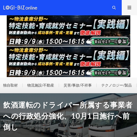
独自取材
物流施設/不動産
災害/事故/不祥事
テクノロジー/製品
飲酒運転のドライバー所属する事業者
への行政処分強化、10月1日施行へ前
倒し