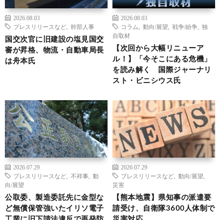
2026.08.03
2026.08.03
プレスリリースなど
,
幹部人事
コラム
,
動向/展望
,
戦争/紛争
,
独
自取材
国交次官に旧建設の塩見国交
【次回から大幅リニューア
審が昇格、物流・自動車局長
ル！】「今そこにある危機」
は舟本氏
を読み解く 国際ジャーナリ
スト・ビニシウス氏
2026.07.29
2026.07.29
プレスリリースなど
,
不祥事
,
動
プレスリリースなど
,
動向/展望
,
向/展望
災害
公取委、製造委託先に金型な
【熊本地震】県知事の派遣要
ど無償保管強いたイリソ電子
請受け、自衛隊3600人体制で
工業に旧下請法違反で再発防
災害対応