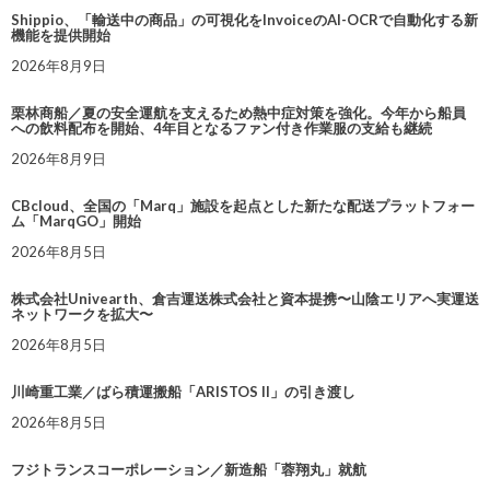
Shippio、「輸送中の商品」の可視化をInvoiceのAI-OCRで自動化する新
機能を提供開始
2026年8月9日
栗林商船／夏の安全運航を支えるため熱中症対策を強化。今年から船員
への飲料配布を開始、4年目となるファン付き作業服の支給も継続
2026年8月9日
CBcloud、全国の「Marq」施設を起点とした新たな配送プラットフォー
ム「MarqGO」開始
2026年8月5日
株式会社Univearth、倉吉運送株式会社と資本提携〜山陰エリアへ実運送
ネットワークを拡大〜
2026年8月5日
川崎重工業／ばら積運搬船「ARISTOS II」の引き渡し
2026年8月5日
フジトランスコーポレーション／新造船「蓉翔丸」就航