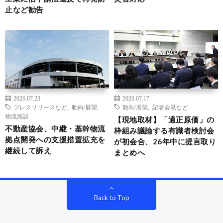
止など勧告
2026.07.23
2026.07.17
プレスリリースなど
,
動向/展望
,
動向/展望
,
記者会見など
物流施設
【現地取材】「適正原価」の
不動産協会、中継・基幹物流
枠組み議論する有識者検討会
拠点開発への支援措置拡充を
が初会合、26年中に提言取り
継続して訴え
まとめへ
Back to Top