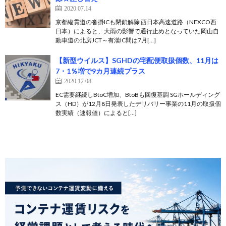
2020.07.14
京都縦貫道の沓掛ICも閉鎖解除 西日本高速道路（NEXCO西
日本）によると、大雨の影響で通行止めとなっていた岡山自
動車道の北房JCT～有漢IC間は7月[…]
【新型ウイルス】SGHDの宅配便取扱個数、11月は
7・1％増で9カ月連続プラス
2020.12.08
EC需要継続しBtoC増加、BtoBも回復基調 SGホールディング
ス（HD）が12月8日発表したデリバリー事業の11月の取扱個
数実績（速報値）によると[…]