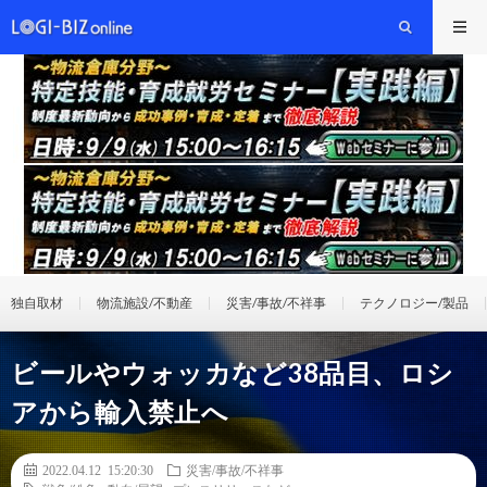
独自取材
物流施設/不動産
災害/事故/不祥事
テクノロジー/製品
ビールやウォッカなど38品目、ロシ
アから輸入禁止へ
2022.04.12 15:20:30
災害/事故/不祥事