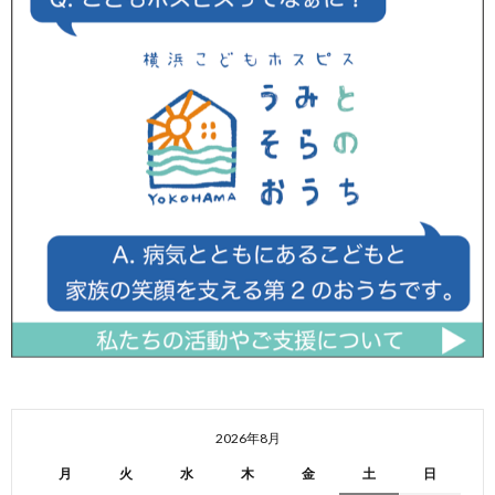
2026年8月
月
火
水
木
金
土
日