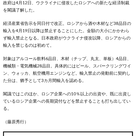
政府は4月12日、ウクライナに侵攻したロシアへの新たな経済制裁
を閣議了解した。
経済産業省告示を同日付で改正。ロシアから酒や木材など38品目の
輸入を4月19日以降は禁止することにした。金額の大小にかかわら
ず輸入禁止となる。日本政府がウクライナ侵攻以降、ロシアからの
輸入を禁じるのは初めて。
対象はアルコール飲料6品目、木材（チップ、丸太、単板）4品目、
機械類・電気機械28品目。具体的にはビール、スパークリングワイ
ン、ウォッカ、航空機用エンジンなど。輸入禁止の発動前に契約し
た分は、猶予として3カ月間輸入を認める。
閣議ではこのほか、ロシア企業への10％以上の出資や、既に出資し
ているロシア企業への長期貸付などを禁止することも打ち出してい
る。
（藤原秀行）