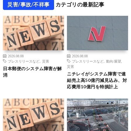
災害/事故/不祥事
カテゴリの最新記事
2026.08.08
2026.08.08
プレスリリースなど
,
災害
プレスリリースなど
,
動向/展望
,
災害
日本郵便のシステム障害が解
ニチレイがシステム障害で連
消
結売上高50億円減見込み、対
応費用10億円を特損計上