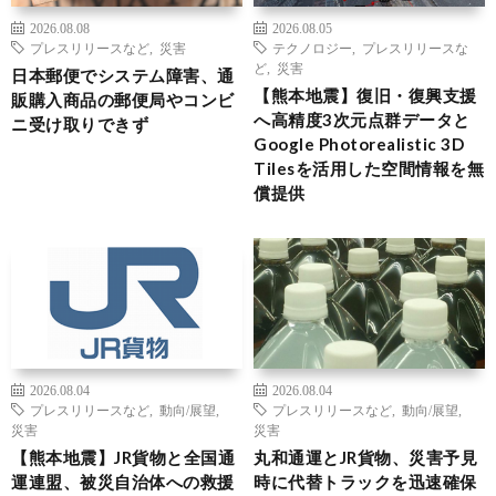
2026.08.08
2026.08.05
プレスリリースなど
,
災害
テクノロジー
,
プレスリリースな
ど
,
災害
日本郵便でシステム障害、通
【熊本地震】復旧・復興支援
販購入商品の郵便局やコンビ
へ高精度3次元点群データと
ニ受け取りできず
Google Photorealistic 3D
Tilesを活用した空間情報を無
償提供
2026.08.04
2026.08.04
プレスリリースなど
,
動向/展望
,
プレスリリースなど
,
動向/展望
,
災害
災害
【熊本地震】JR貨物と全国通
丸和通運とJR貨物、災害予見
運連盟、被災自治体への救援
時に代替トラックを迅速確保