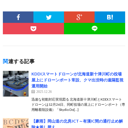
関連する記事
KDDIスマートドローンが北海道新十津川町の役場
屋上にドローンポート常設、クマ出没時の遠隔監視
運用開始
2025.12.26
迅速な初動対応実現図る 北海道新十津川町とKDDIスマート
ドローンは12月26日、同町役場の屋上にドローンポート（専
用離着陸設備）「Skydio Do[…]
【豪雨】岡山道の北房JCT～有漢IC間の通行止め解
除★差し替え