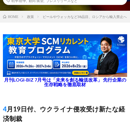
戦争/紛争
,
動向/展望
,
プレスリリースなど
政策
ビールやウォッカなど38品目、ロシアから輸入禁止へ
HOME
月刊LOGI-BIZ 7月号は「未来を創る輸送改革」 先行企業の
生存戦略を徹底取材
4月19日付、ウクライナ侵攻受け新たな経
済制裁