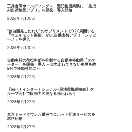
三井倉庫ホールディングス、受託物流業務に 「生成
AI出荷検品アプリ」を開発・導入開始
2026年7月30日
“独自開発こだわり”のサプリメントでD2C展開する
「ウェルモット製薬」がEC自動出荷アプリ「シッピ
ーノ」を導入
2026年7月30日
自動車船の荷役中断を抑制する自動車移動用「スケ
ーター」を開発・導入 ～自力走行できない車両を約
5分で移動可能に～
2026年7月27日
【㈱ハナインターナショナル×星清重機運輸㈱】グ
ループ会社で販売力の更なる強化ねらう
2026年7月27日
東京ミッドタウン八重洲でロボット配送サービスを
本格始動
2026年7月27日