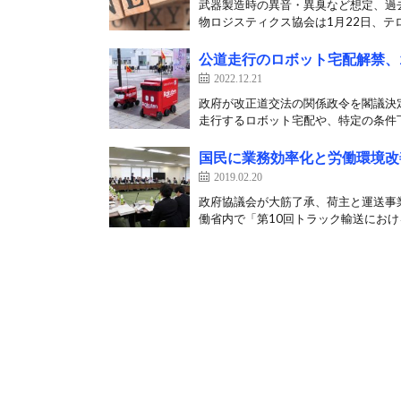
武器製造時の異音・異臭など想定、過
物ロジスティクス協会は1月22日、テロ
公道走行のロボット宅配解禁、2
2022.12.21
政府が改正道交法の関係政令を閣議決定
走行するロボット宅配や、特定の条件下
国民に業務効率化と労働環境改
2019.02.20
政府協議会が大筋了承、荷主と運送事
働省内で「第10回トラック輸送における