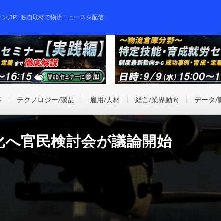
ーン,3PL,独自取材で物流ニュースを配信
事
テクノロジー/製品
雇用/人材
経営/業界動向
データ/
化へ官民検討会が議論開始