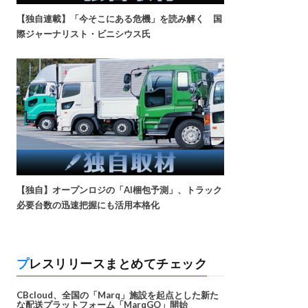
【独自連載】「今そこにある危機」を読み解く 国
際ジャーナリスト・ビニシウス氏
【独自】オープンロジの「AI梱包予測」、トラック
必要台数の迅速把握にも活用本格化
プレスリリースまとめてチェック
CBcloud、全国の「Marq」施設を起点とした新た
な配送プラットフォーム「MarqGO」開始