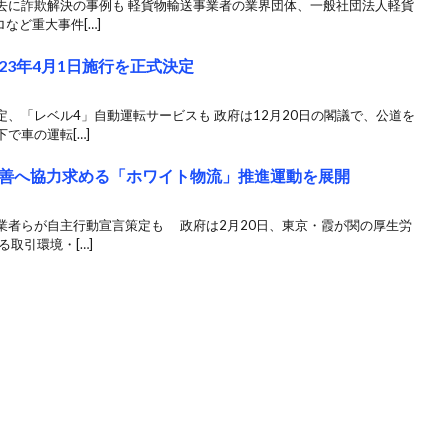
去に詐欺解決の事例も 軽貨物輸送事業者の業界団体、一般社団法人軽貨
など重大事件[…]
3年4月1日施行を正式決定
、「レベル4」自動運転サービスも 政府は12月20日の閣議で、公道を
で車の運転[…]
善へ協力求める「ホワイト物流」推進運動を展開
業者らが自主行動宣言策定も 政府は2月20日、東京・霞が関の厚生労
取引環境・[…]