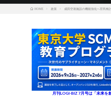
政策
成田空港施設の機能強化へ官民検
HOME
月刊LOGI-BIZ 7月号は「未