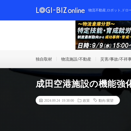
物流不動産,ロボット,ドロ
独自取材
物流施設/不動産
災害/事故/不祥
成田空港施設の機能強
2024.09.24 19:38:00
政策
動向/展望