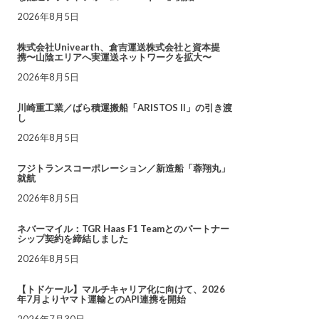
2026年8月5日
株式会社Univearth、倉吉運送株式会社と資本提
携〜山陰エリアへ実運送ネットワークを拡大〜
2026年8月5日
川崎重工業／ばら積運搬船「ARISTOS II」の引き渡
し
2026年8月5日
フジトランスコーポレーション／新造船「蓉翔丸」
就航
2026年8月5日
ネバーマイル：TGR Haas F1 Teamとのパートナー
シップ契約を締結しました
2026年8月5日
【トドケール】マルチキャリア化に向けて、2026
年7月よりヤマト運輸とのAPI連携を開始
2026年7月30日