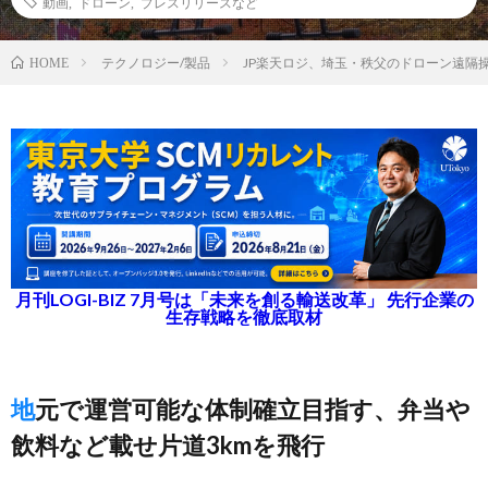
動画
,
ドローン
,
プレスリリースなど
テクノロジー/製品
JP楽天ロジ、埼玉・秩父のドローン遠隔
HOME
月刊LOGI-BIZ 7月号は「未来を創る輸送改革」 先行企業の
生存戦略を徹底取材
地元で運営可能な体制確立目指す、弁当や
飲料など載せ片道3kmを飛行