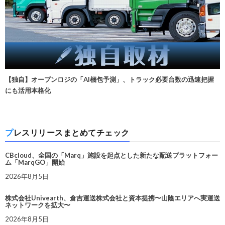
【独自】オープンロジの「AI梱包予測」、トラック必要台数の迅速把握
にも活用本格化
プレスリリースまとめてチェック
CBcloud、全国の「Marq」施設を起点とした新たな配送プラットフォー
ム「MarqGO」開始
2026年8月5日
株式会社Univearth、倉吉運送株式会社と資本提携〜山陰エリアへ実運送
ネットワークを拡大〜
2026年8月5日