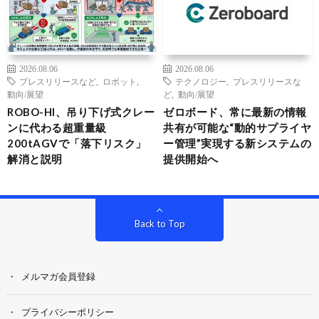
2026.08.06
2026.08.06
プレスリリースなど
,
ロボット
,
テクノロジー
,
プレスリリースな
動向/展望
ど
,
動向/展望
ROBO-HI、吊り下げ式クレー
ゼロボード、常に最新の情報
ンに代わる超重量級
共有が可能な“動的サプライヤ
200tAGVで「落下リスク」
ー管理”実現する新システムの
解消と説明
提供開始へ
Back to Top
メルマガ会員登録
プライバシーポリシー