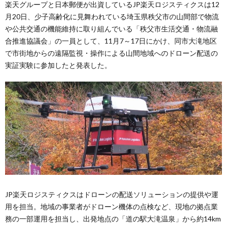
楽天グループと日本郵便が出資しているJP楽天ロジスティクスは12
月20日、少子高齢化に見舞われている埼玉県秩父市の山間部で物流
や公共交通の機能維持に取り組んでいる「秩父市生活交通・物流融
合推進協議会」の一員として、11月7～17日にかけ、同市大滝地区
で市街地からの遠隔監視・操作による山間地域へのドローン配送の
実証実験に参加したと発表した。
JP楽天ロジスティクスはドローンの配送ソリューションの提供や運
用を担当。地域の事業者がドローン機体の点検など、現地の拠点業
務の一部運用を担当し、出発地点の「道の駅大滝温泉」から約14km