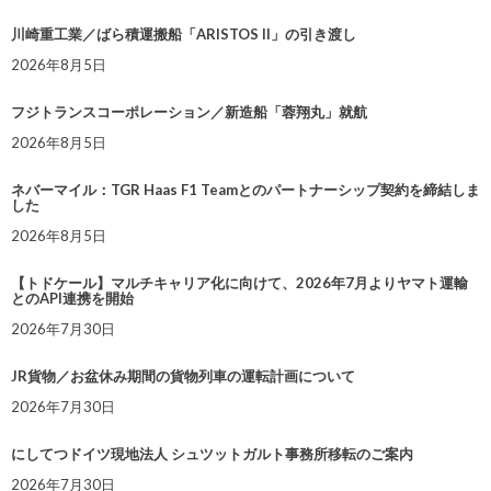
川崎重工業／ばら積運搬船「ARISTOS II」の引き渡し
2026年8月5日
フジトランスコーポレーション／新造船「蓉翔丸」就航
2026年8月5日
ネバーマイル：TGR Haas F1 Teamとのパートナーシップ契約を締結しま
した
2026年8月5日
【トドケール】マルチキャリア化に向けて、2026年7月よりヤマト運輸
とのAPI連携を開始
2026年7月30日
JR貨物／お盆休み期間の貨物列車の運転計画について
2026年7月30日
にしてつドイツ現地法人 シュツットガルト事務所移転のご案内
2026年7月30日