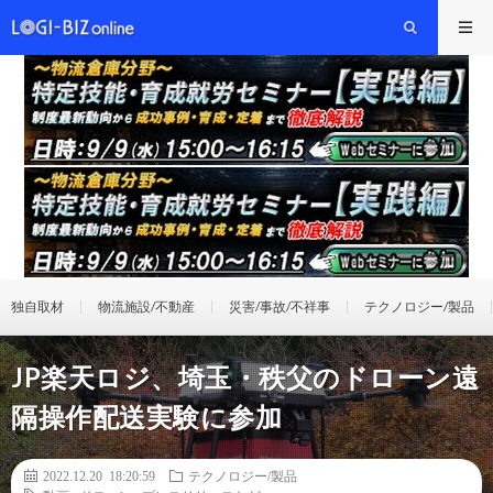
独自取材
物流施設/不動産
災害/事故/不祥事
テクノロジー/製品
JP楽天ロジ、埼玉・秩父のドローン遠
隔操作配送実験に参加
2022.12.20 18:20:59
テクノロジー/製品