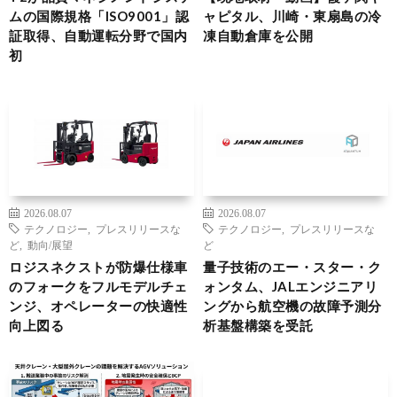
ムの国際規格「ISO9001」認
ャピタル、川崎・東扇島の冷
証取得、自動運転分野で国内
凍自動倉庫を公開
初
2026.08.07
2026.08.07
テクノロジー
,
プレスリリースな
テクノロジー
,
プレスリリースな
ど
,
動向/展望
ど
ロジスネクストが防爆仕様車
量子技術のエー・スター・ク
のフォークをフルモデルチェ
ォンタム、JALエンジニアリ
ンジ、オペレーターの快適性
ングから航空機の故障予測分
向上図る
析基盤構築を受託