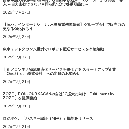
自動車船の荷役中断を抑制する自動車移動用「スケーター」を開発・導
入 ～自力走行できない車両を約5分で移動可能に～
2026年7月27日
【㈱ハナインターナショナル×星清重機運輸㈱】グループ会社で販売力の
更なる強化ねらう
2026年7月27日
東京ミッドタウン八重洲でロボット配送サービスを本格始動
2026年7月27日
上組／コンテナ物流最適化サービスを提供する スタートアップ企業
「OneStream株式会社」への出資のお知らせ
2026年7月21日
ZOZO、BONJOUR SAGANの自社EC拡大に向け「Fulfillment by
ZOZO」を提供開始
2026年7月21日
ロジポケ、「パスキー認証（MFA）」機能をリリース
2026年7月21日