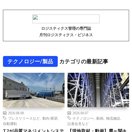
ロジスティクス管理の専門誌
月刊ロジスティクス・ビジネス
テクノロジー/製品
カテゴリの最新記事
2026.08.08
2026.08.07
プレスリリースなど
,
動向/展望
,
テクノロジー
,
動画
,
物流施設
,
自動運転
記者会見など
T2が品質マネジメントシステ
【現地取材・動画】霞ヶ関キ