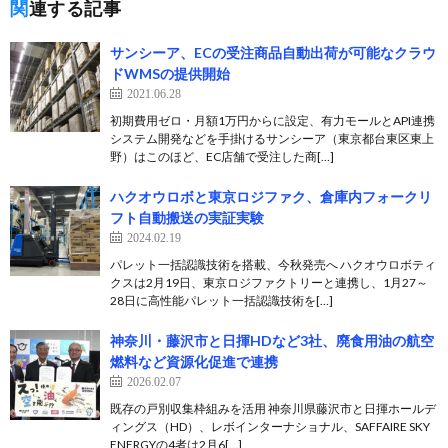
関連する記事
サンシーア、ECの受注商品自動出荷が可能なクラウ
ドWMSの提供開始
2021.06.28
初期費用ゼロ・月額1万円からに設定、有力モールとAPI連携
システム開発などを手掛けるサンシーア（東京都台東区東上
野）はこのほど、EC店舗で受注した商[…]
ハクオウロボと東京ロジファク、倉庫内フォークリ
フト自動搬送の実証実験
2024.02.19
パレット一括認識技術を搭載、今秋発売へ ハクオウロボティ
クスは2月19日、東京ロジファクトリーと連携し、1月27～
28日に高性能パレット一括認識技術を[…]
神奈川・藤沢市と日揮HDなど3社、廃食用油の航空
燃料など資源化促進で連携
2026.02.07
既存の戸別収集枠組みを活用 神奈川県藤沢市と日揮ホールデ
ィングス（HD）、レボインターナショナル、SAFFAIRE SKY
ENERGYの4者は2月6[…]